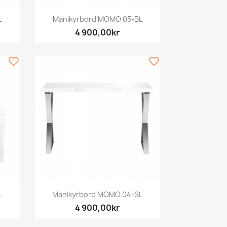
Snabbvy

L
Manikyrbord MOMO 05-BL
4 900,00kr
favorite_border
favorite_border
Snabbvy

.
Manikyrbord MOMO 04-SL
4 900,00kr