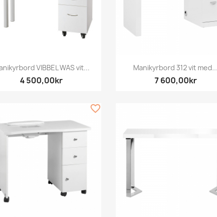
Snabbvy
Snabbvy


nikyrbord VIBBEL WAS vit...
Manikyrbord 312 vit med..
4 500,00kr
7 600,00kr
favorite_border