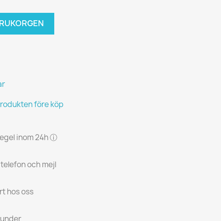
VARUKORGEN
ar
produkten före köp
 regel inom 24h ⓘ
 telefon och mejl
rt hos oss
kunder