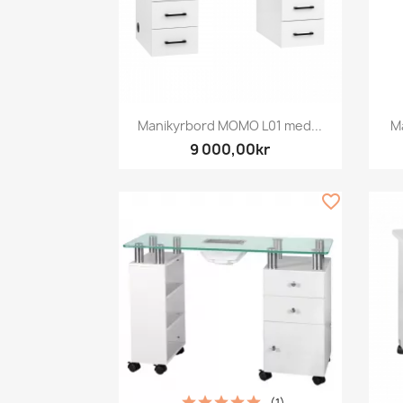
Snabbvy

Manikyrbord MOMO L01 med...
Ma
9 000,00kr
favorite_border