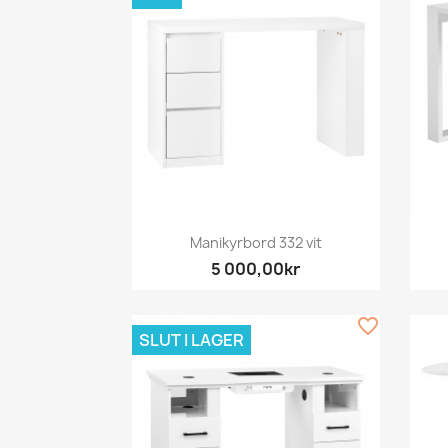
Snabbvy

Manikyrbord 332 vit
5 000,00kr
favorite_border
SLUT I LAGER