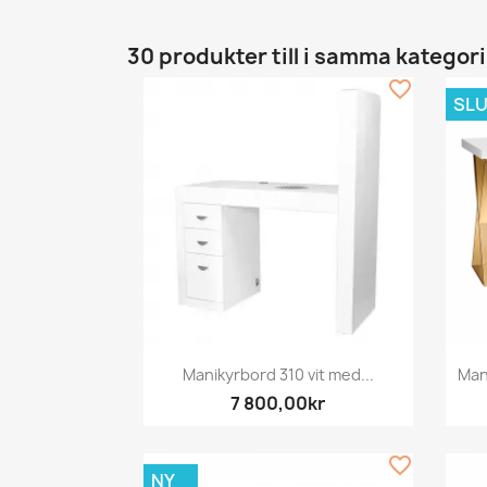
30 produkter till i samma kategori
favorite_border
SLU
Snabbvy

Manikyrbord 310 vit med...
Man
7 800,00kr
favorite_border
NY