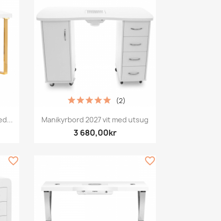
(2)
Snabbvy

d...
Manikyrbord 2027 vit med utsug
3 680,00kr
favorite_border
favorite_border