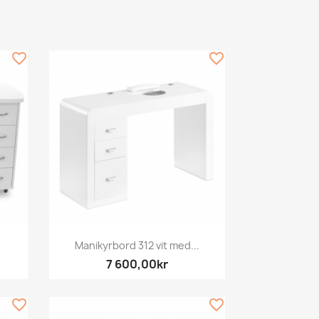
favorite_border
favorite_border
Snabbvy

Manikyrbord 312 vit med...
7 600,00kr
favorite_border
favorite_border