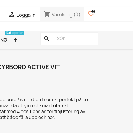
2
favorite_border
shopping_cart

Varukorg
(0)
Logga in
Kategorier
search
ING
YRBORD ACTIVE VIT
gelbord / sminkbord som är perfekt på en
 använda utrymmet smart utan att
t med 4 positionslås för finjustering av
att både fälla upp och ner.