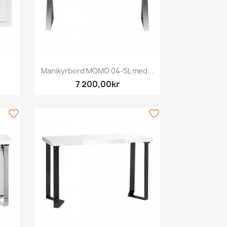
Snabbvy

.
Manikyrbord MOMO 04-SL med...
7 200,00kr
favorite_border
favorite_border