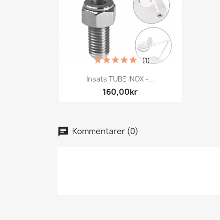
(1)
Snabbvy

Insats TUBE INOX -...
160,00kr
Kommentarer (0)