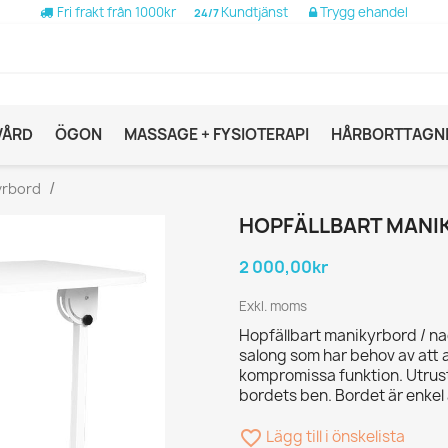
Fri frakt från 1000kr
Kundtjänst
Trygg ehandel
24/7
VÅRD
ÖGON
MASSAGE + FYSIOTERAPI
HÅRBORTTAGN
yrbord
HOPFÄLLBART MANIK
2 000,00kr
Exkl. moms
Hopfällbart manikyrbord / na
salong som har behov av att
kompromissa funktion. Utrusta
bordets ben. Bordet är enkel 
favorite_border
Lägg till i önskelista