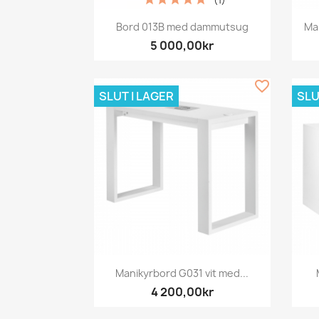
(1)
Snabbvy

Bord 013B med dammutsug
Ma
5 000,00kr
favorite_border
SLUT I LAGER
SLU
Snabbvy

Manikyrbord G031 vit med...
4 200,00kr