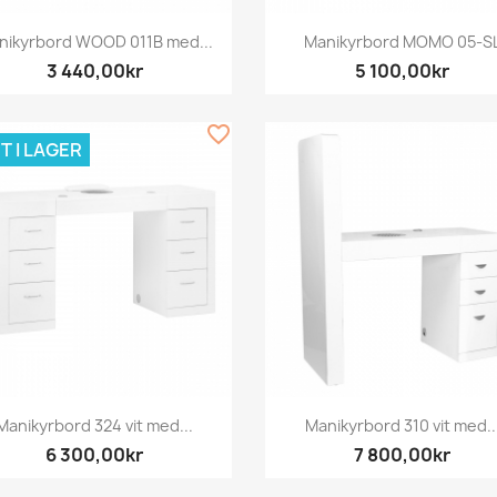
Snabbvy
Snabbvy


nikyrbord WOOD 011B med...
Manikyrbord MOMO 05-S
3 440,00kr
5 100,00kr
favorite_border
T I LAGER
Snabbvy
Snabbvy


Manikyrbord 324 vit med...
Manikyrbord 310 vit med..
6 300,00kr
7 800,00kr