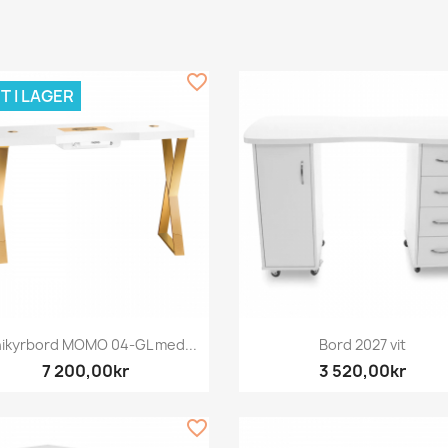
favorite_border
T I LAGER
Snabbvy
Snabbvy


ikyrbord MOMO 04-GL med...
Bord 2027 vit
7 200,00kr
3 520,00kr
favorite_border