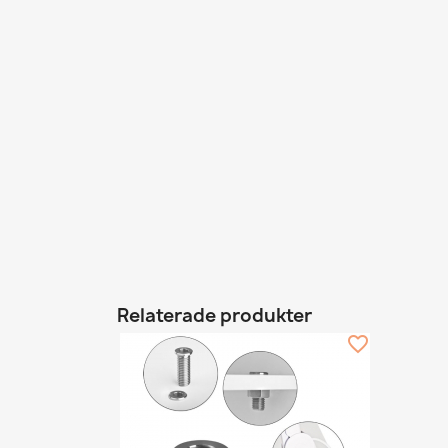
Relaterade produkter
favorite_border