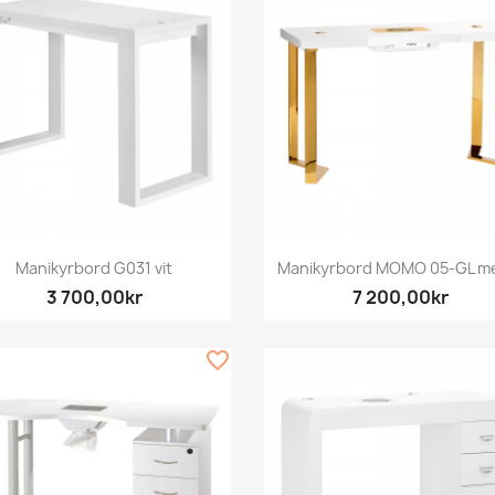
Snabbvy
Snabbvy


Manikyrbord G031 vit
Manikyrbord MOMO 05-GL me
3 700,00kr
7 200,00kr
favorite_border