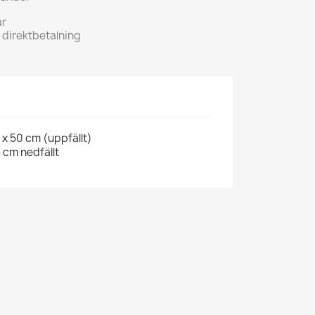
ar
h direktbetalning
 x 50 cm (uppfällt)
5 cm nedfällt