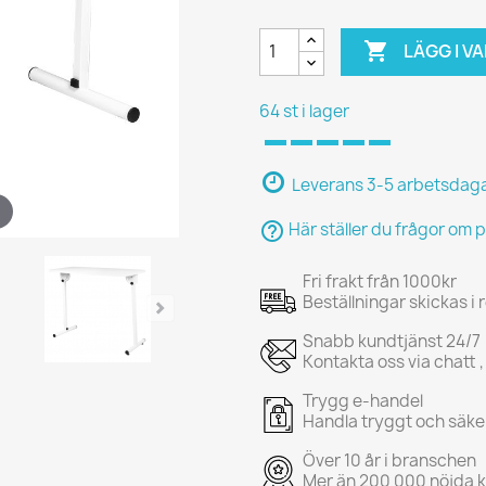

LÄGG I 
64 st i lager
Leverans 3-5 arbetsdag
help_outline
Här ställer du frågor om 
Fri frakt från 1000kr
Beställningar skickas i
Snabb kundtjänst 24/7
Kontakta oss via chatt ,
Trygg e-handel
Handla tryggt och säke
Över 10 år i branschen
Mer än 200 000 nöjda 