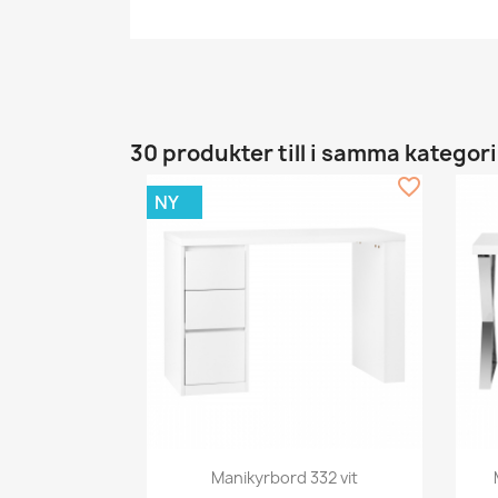
30 produkter till i samma kategori
favorite_border
NY
Snabbvy

Manikyrbord 332 vit