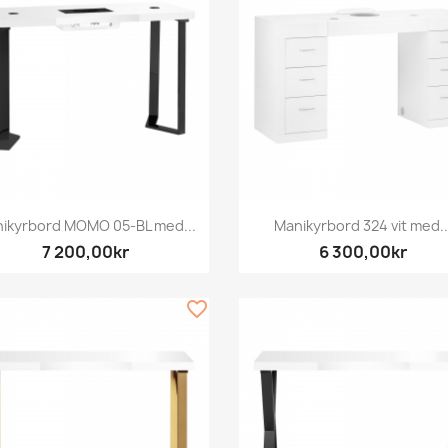
Snabbvy
Snabbvy


ikyrbord MOMO 05-BL med...
Manikyrbord 324 vit med..
7 200,00kr
6 300,00kr
favorite_border