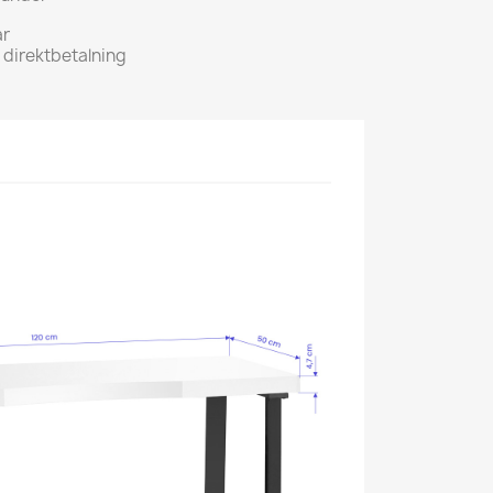
ar
h direktbetalning