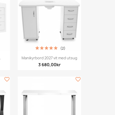
(2)
Snabbvy

.
Manikyrbord 2027 vit med utsug
3 680,00kr
favorite_border
favorite_border