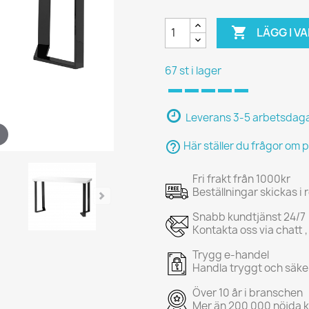

LÄGG I 
67 st i lager
Leverans 3-5 arbetsdag
help_outline
Här ställer du frågor om 
Fri frakt från 1000kr
Beställningar skickas i
Snabb kundtjänst 24/7
Kontakta oss via chatt ,
Trygg e-handel
Handla tryggt och säke
Över 10 år i branschen
Mer än 200 000 nöjda 