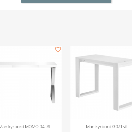
favorite_border
Snabbvy
Snabbvy


Manikyrbord MOMO 04-SL
Manikyrbord G031 vit