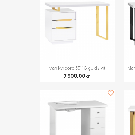
Snabbvy

Manikyrbord 3311G guld / vit
Man
7 500,00kr
favorite_border