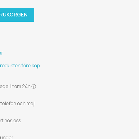
VARUKORGEN
ar
produkten före köp
 regel inom 24h ⓘ
 telefon och mejl
rt hos oss
kunder