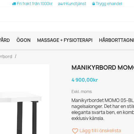
Fri frakt från 1000kr
Kundtjänst
Trygg ehandel
24/7
VÅRD
ÖGON
MASSAGE + FYSIOTERAPI
HÅRBORTTAGN
yrbord
MANIKYRBORD MOMO
4 900,00kr
Exkl. moms
Manikyrbordet MOMO 05-BL är 
nagelsalonger. Det har en sti
eleganta svarta ben, en kom
exklusiv känsla.
favorite_border
Lägg till i önskelista