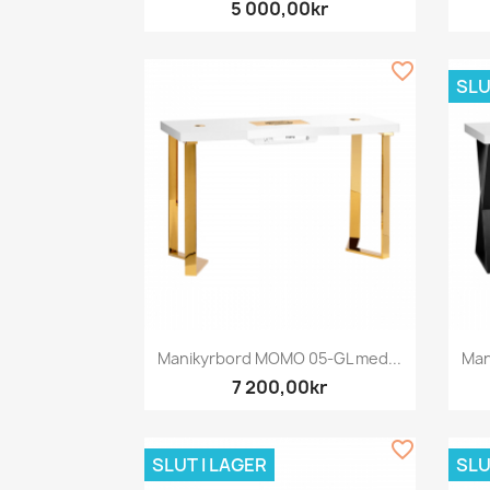
5 000,00kr
favorite_border
SLU
Snabbvy

Manikyrbord MOMO 05-GL med...
Man
7 200,00kr
favorite_border
SLUT I LAGER
SLU