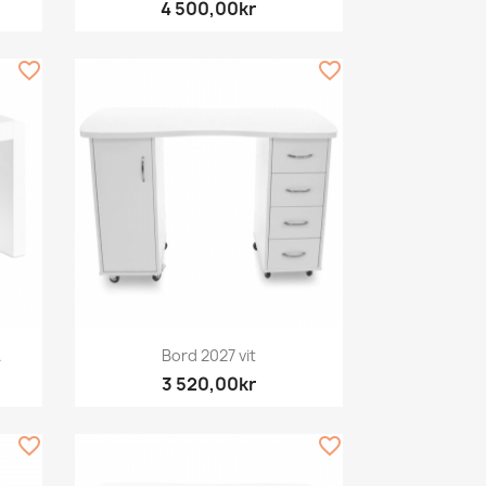
4 500,00kr
favorite_border
favorite_border
Snabbvy

.
Bord 2027 vit
3 520,00kr
favorite_border
favorite_border