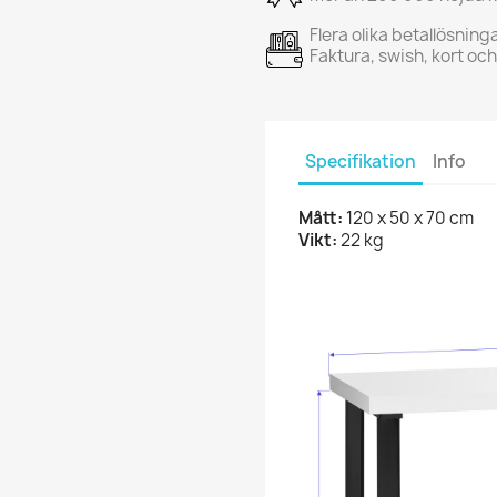
Flera olika betallösning
Faktura, swish, kort oc
Specifikation
Info
Mått:
120 x 50 x 70 cm
Vikt:
22 kg