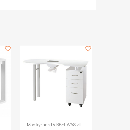
favorite_border
favorite_border
Snabbvy

Manikyrbord VIBBEL WAS vit...