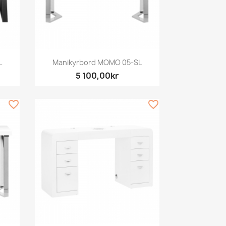
Snabbvy

L
Manikyrbord MOMO 05-SL
5 100,00kr
favorite_border
favorite_border