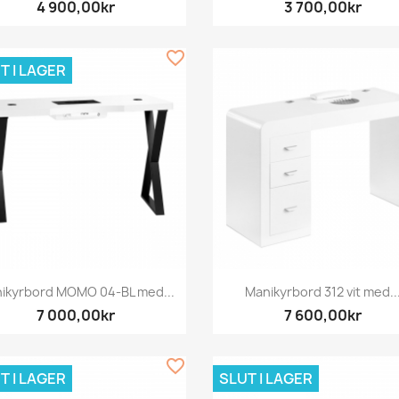
4 900,00kr
3 700,00kr
favorite_border
T I LAGER
Snabbvy
Snabbvy


ikyrbord MOMO 04-BL med...
Manikyrbord 312 vit med..
7 000,00kr
7 600,00kr
favorite_border
T I LAGER
SLUT I LAGER