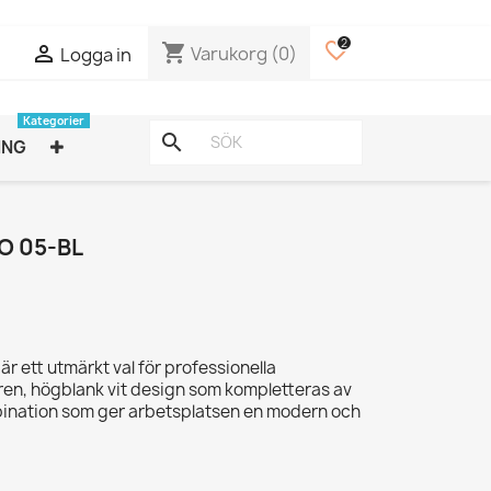
2
favorite_border
shopping_cart

Varukorg
(0)
Logga in
Kategorier
search
ING
 05-BL
ett utmärkt val för professionella
lren, högblank vit design som kompletteras av
bination som ger arbetsplatsen en modern och