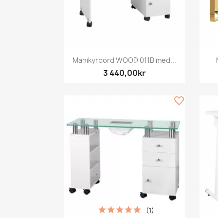
Snabbvy

Manikyrbord WOOD 011B med...
3 440,00kr
favorite_border
(1)