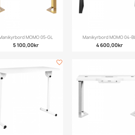
Snabbvy
Snabbvy


Manikyrbord MOMO 05-GL
Manikyrbord MOMO 04-B
5 100,00kr
4 600,00kr
favorite_border