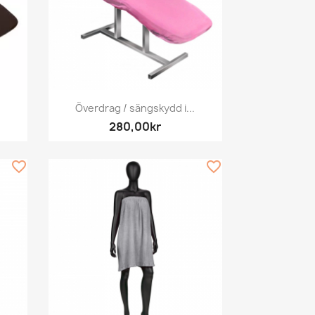
Snabbvy

Överdrag / sängskydd i...
280,00kr
favorite_border
favorite_border