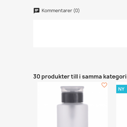
Kommentarer (0)
30 produkter till i samma kategori
favorite_border
NY