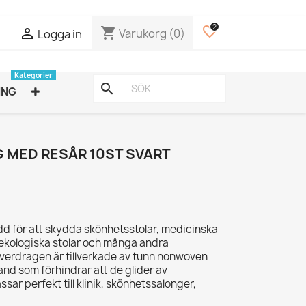
2
favorite_border
shopping_cart

Varukorg
(0)
Logga in
Kategorier
search
ING
MED RESÅR 10ST SVART
 för att skydda skönhetsstolar, medicinska
ekologiska stolar och många andra
verdragen är tillverkade av tunn nonwoven
and som förhindrar att de glider av
ar perfekt till klinik, skönhetssalonger,