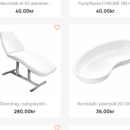
Snabbvy
Snabbvy


ilikonskål vit XS diameter...
Pumpflaska CHROME 180 
40,00kr
40,00kr
favorite_border
Snabbvy
Snabbvy


Överdrag / sängskydd i...
Rondskål / plastskål 20 CM.
280,00kr
36,00kr
favorite_border