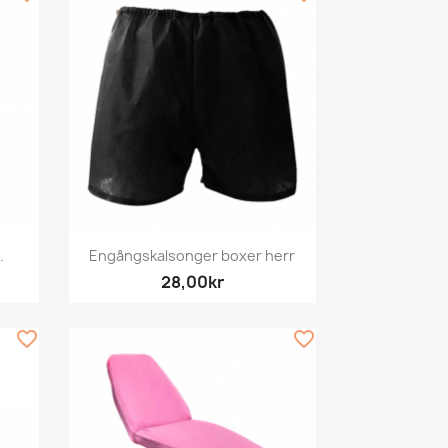
Snabbvy

.
Engångskalsonger boxer herr
28,00kr
favorite_border
favorite_border