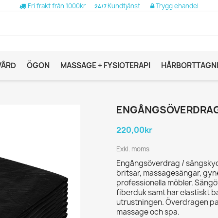
Fri frakt från 1000kr
Kundtjänst
Trygg ehandel
24/7
VÅRD
ÖGON
MASSAGE + FYSIOTERAPI
HÅRBORTTAGN
ENGÅNGSÖVERDRAG 
220,00kr
Exkl. moms
Engångsöverdrag / sängskydd
britsar, massagesängar, gyn
professionella möbler. Sängö
fiberduk samt har elastiskt b
utrustningen. Överdragen pass
massage och spa.