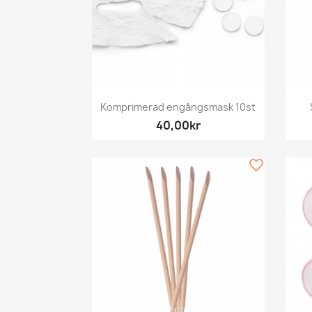
Snabbvy

Komprimerad engångsmask 10st
40,00kr
favorite_border