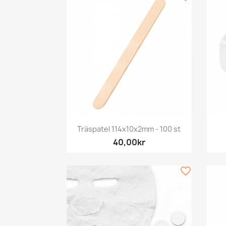
Snabbvy

Träspatel 114x10x2mm - 100 st
40,00kr
favorite_border