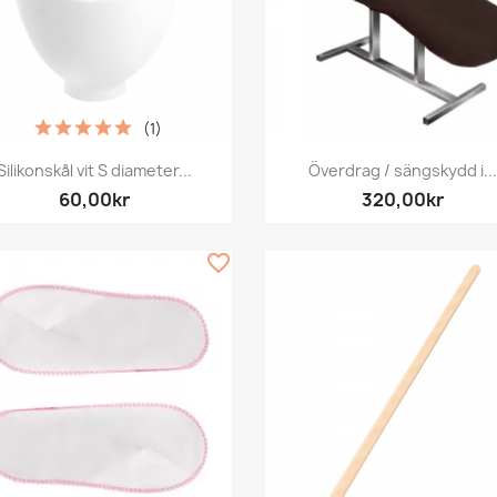
(1)
Snabbvy
Snabbvy


Silikonskål vit S diameter...
Överdrag / sängskydd i...
60,00kr
320,00kr
favorite_border