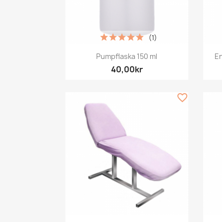
(1)
Snabbvy

Pumpflaska 150 ml
En
40,00kr
favorite_border