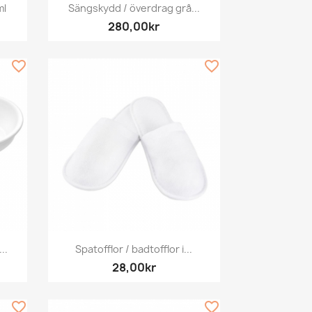
Snabbvy

ml
Sängskydd / överdrag grå...
280,00kr
favorite_border
favorite_border
Snabbvy

..
Spatofflor / badtofflor i...
28,00kr
favorite_border
favorite_border