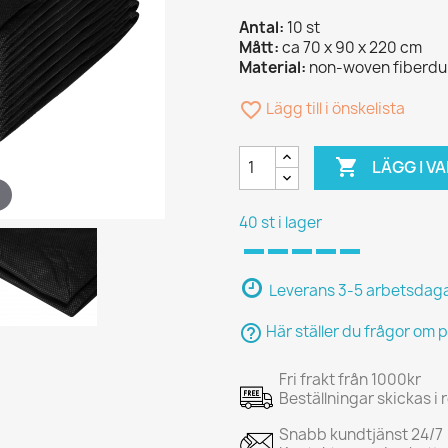
Antal:
10 st
Mått:
ca 70 x 90 x 220 cm
Material:
non-woven fiberduk
favorite_border
Lägg till i önskelista

LÄGG I 
40 st i lager
Leverans 3-5 arbetsdag
help_outline
Här ställer du frågor om 
Fri frakt från 1000kr
Beställningar skickas i
Snabb kundtjänst 24/7