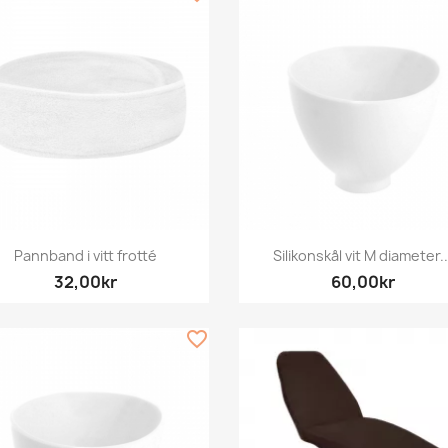
Snabbvy
Snabbvy


Pannband i vitt frotté
Silikonskål vit M diameter..
32,00kr
60,00kr
favorite_border