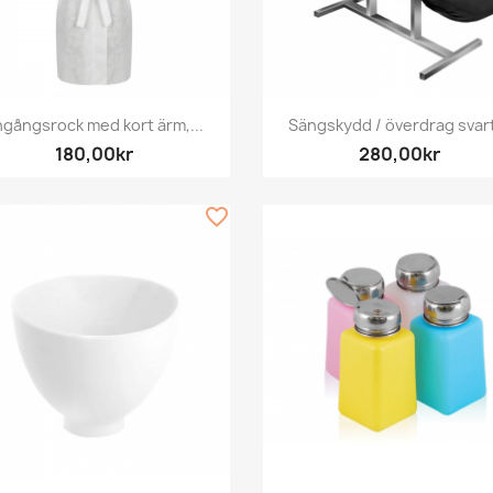
Snabbvy
Snabbvy


gångsrock med kort ärm,...
Sängskydd / överdrag svart
180,00kr
280,00kr
favorite_border