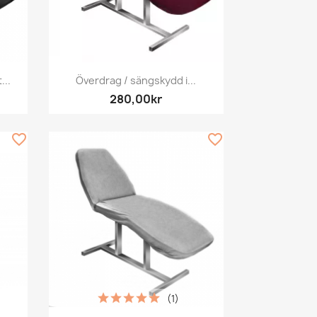
Snabbvy

...
Överdrag / sängskydd i...
280,00kr
favorite_border
favorite_border
(1)