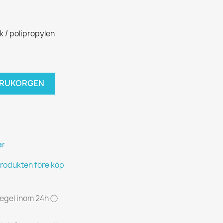
 / polipropylen
VARUKORGEN
ar
produkten före köp
 regel inom 24h ⓘ