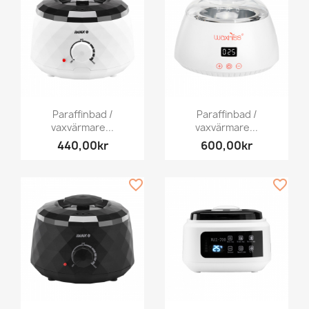
Paraffinbad /
Paraffinbad /
vaxvärmare...
vaxvärmare...
440,00kr
600,00kr
favorite_border
favorite_border