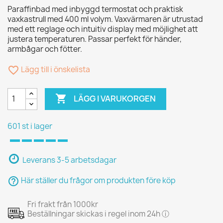
Paraffinbad med inbyggd termostat och praktisk
vaxkastrull med 400 ml volym. Vaxvärmaren är utrustad
med ett reglage och intuitiv display med möjlighet att
justera temperaturen. Passar perfekt för händer,
armbågar och fötter.
favorite_border
Lägg till i önskelista

LÄGG I VARUKORGEN
601 st i lager
Leverans 3-5 arbetsdagar
help_outline
Här ställer du frågor om produkten före köp
Fri frakt från 1000kr
Beställningar skickas i regel inom 24h ⓘ