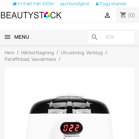
Fri frakt från 1000kr
Kundtjänst
Trygg ehandel
24/7
shopping_cart

(0)
MENU
search
Hem
Hårborttagning
Utrustning, Verktyg
Paraffinbad, Vaxvärmare