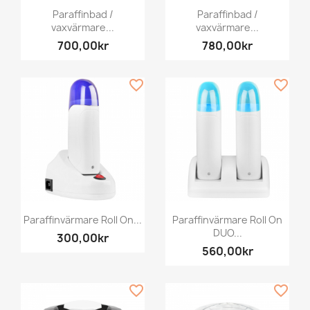
Paraffinbad /
Paraffinbad /
vaxvärmare...
vaxvärmare...
700,00kr
780,00kr
favorite_border
favorite_border
Paraffinvärmare Roll On...
Paraffinvärmare Roll On
DUO...
300,00kr
560,00kr
favorite_border
favorite_border