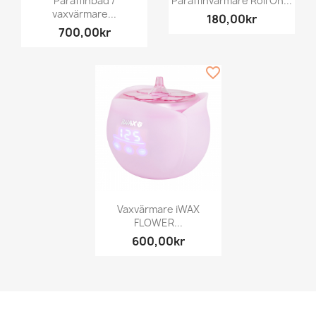
Paraffinbad /
Paraffinvärmare Roll On...
vaxvärmare...
180,00kr
700,00kr
favorite_border
Vaxvärmare iWAX
FLOWER...
600,00kr