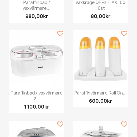
Paraffinbad /
Vaxkrage DEPILFLAX 100
vaxvärmare...
10st
980,00kr
80,00kr
favorite_border
favorite_border
Paraffinbad / vaxvärmare
Paraffinvärmare Roll On...
2...
600,00kr
1 100,00kr
favorite_border
favorite_border