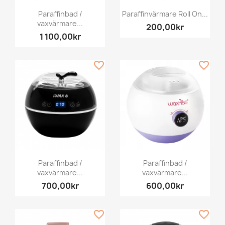
Paraffinbad /
Paraffinvärmare Roll On...
vaxvärmare...
200,00kr
1 100,00kr
favorite_border
favorite_border
Paraffinbad /
Paraffinbad /
vaxvärmare...
vaxvärmare...
700,00kr
600,00kr
favorite_border
favorite_border