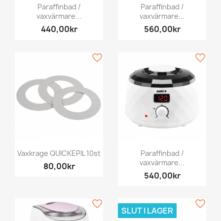
Paraffinbad /
Paraffinbad /
vaxvärmare...
vaxvärmare...
440,00kr
560,00kr
favorite_border
favorite_border
Vaxkrage QUICKEPIL 10st
Paraffinbad /
vaxvärmare...
80,00kr
540,00kr
favorite_border
favorite_border
SLUT I LAGER