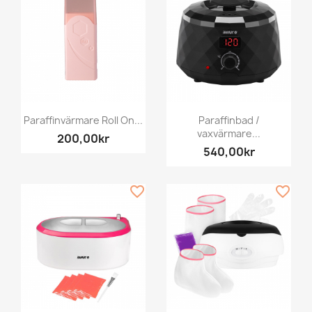
Paraffinvärmare Roll On...
Paraffinbad /
vaxvärmare...
200,00kr
540,00kr
favorite_border
favorite_border