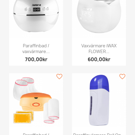
Paraffinbad /
Vaxvärmare iWAX
vaxvärmare...
FLOWER...
700,00kr
600,00kr
favorite_border
favorite_border