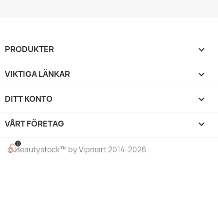
PRODUKTER

VIKTIGA LÄNKAR

DITT KONTO

VÅRT FÖRETAG
keyboard_arrow_down
0
favorite_border
©
Beautystock
™ by Vipmart 2014-2026