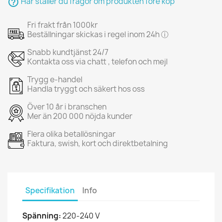
help_outline
Här ställer du frågor om produkten före köp
Fri frakt från 1000kr
Beställningar skickas i regel inom 24h ⓘ
Snabb kundtjänst 24/7
Kontakta oss via chatt , telefon och mejl
Trygg e-handel
Handla tryggt och säkert hos oss
Över 10 år i branschen
Mer än 200 000 nöjda kunder
Flera olika betallösningar
Faktura, swish, kort och direktbetalning
Specifikation
Info
Spänning:
220-240 V