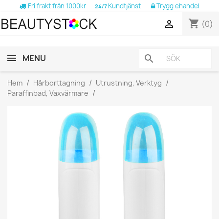
Fri frakt från 1000kr
Kundtjänst
Trygg ehandel
24/7
shopping_cart

(0)
MENU
search
Hem
Hårborttagning
Utrustning, Verktyg
Paraffinbad, Vaxvärmare