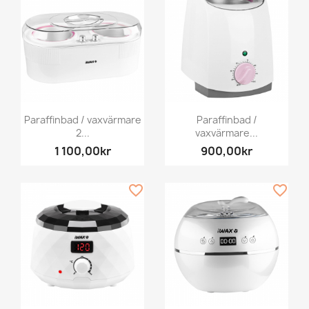
Paraffinbad / vaxvärmare
Paraffinbad /
2...
vaxvärmare...
1 100,00kr
900,00kr
favorite_border
favorite_border