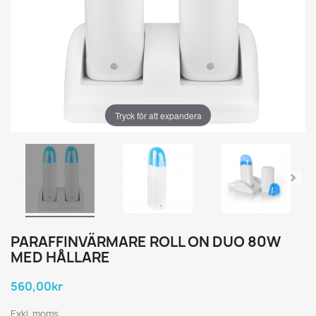
Tryck för att expandera
PARAFFINVÄRMARE ROLL ON DUO 80W
MED HÅLLARE
560,00kr
Exkl. moms