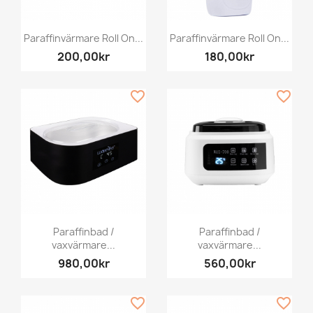
Paraffinvärmare Roll On...
Paraffinvärmare Roll On...
200,00kr
180,00kr
favorite_border
favorite_border
Paraffinbad /
Paraffinbad /
vaxvärmare...
vaxvärmare...
980,00kr
560,00kr
favorite_border
favorite_border