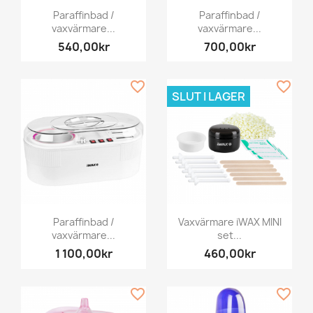
Paraffinbad /
Paraffinbad /
vaxvärmare...
vaxvärmare...
540,00kr
700,00kr
favorite_border
favorite_border
SLUT I LAGER
Paraffinbad /
Vaxvärmare iWAX MINI
vaxvärmare...
set...
1 100,00kr
460,00kr
favorite_border
favorite_border