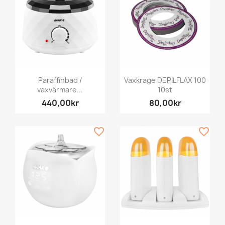
Paraffinbad /
Vaxkrage DEPILFLAX 100
vaxvärmare...
10st
440,00kr
80,00kr
favorite_border
favorite_border