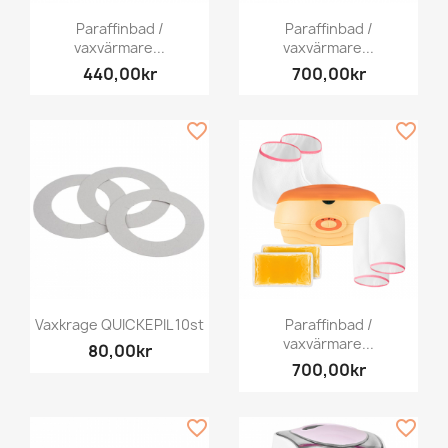
Paraffinbad /
Paraffinbad /
vaxvärmare...
vaxvärmare...
440,00kr
700,00kr
favorite_border
favorite_border
Vaxkrage QUICKEPIL 10st
Paraffinbad /
vaxvärmare...
80,00kr
700,00kr
favorite_border
favorite_border