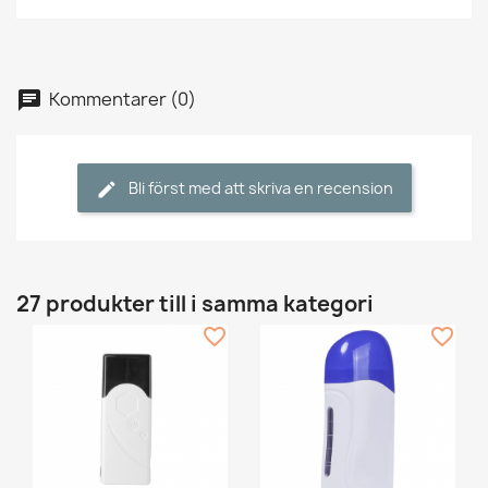
Kommentarer (0)
Bli först med att skriva en recension
27 produkter till i samma kategori
favorite_border
favorite_border