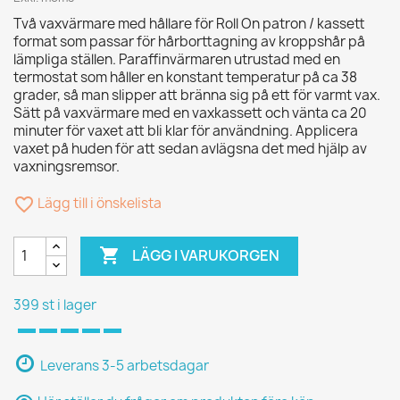
Två vaxvärmare med hållare för Roll On patron / kassett
format som passar för hårborttagning av kroppshår på
lämpliga ställen. Paraffinvärmaren utrustad med en
termostat som håller en konstant temperatur på ca 38
grader, så man slipper att bränna sig på ett för varmt vax.
Sätt på vaxvärmare med en vaxkassett och vänta ca 20
minuter för vaxet att bli klar för användning. Applicera
vaxet på huden för att sedan avlägsna det med hjälp av
vaxningsremsor.
favorite_border
Lägg till i önskelista

LÄGG I VARUKORGEN
399 st i lager
Leverans 3-5 arbetsdagar