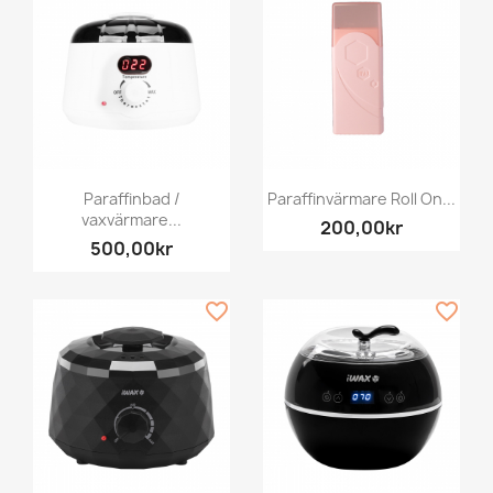
Paraffinbad /
Paraffinvärmare Roll On...
vaxvärmare...
200,00kr
500,00kr
favorite_border
favorite_border