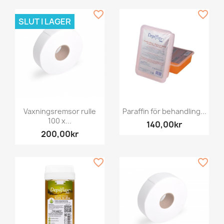
favorite_border
favorite_border
SLUT I LAGER
Vaxningsremsor rulle
Paraffin för behandling...
100 x...
140,00kr
200,00kr
favorite_border
favorite_border