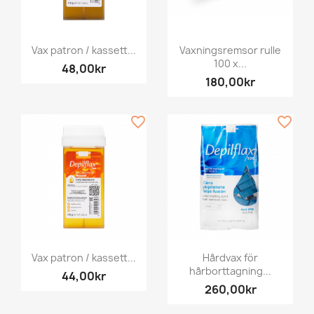
Vax patron / kassett...
Vaxningsremsor rulle
100 x...
48,00kr
180,00kr
favorite_border
favorite_border
Vax patron / kassett...
Hårdvax för
hårborttagning...
44,00kr
260,00kr