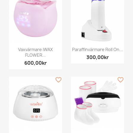
Vaxvärmare iWAX
Paraffinvärmare Roll On...
FLOWER...
300,00kr
600,00kr
favorite_border
favorite_border