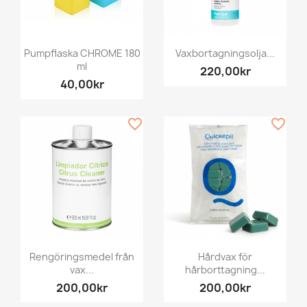
Pumpflaska CHROME 180
Vaxbortagningsolja...
ml
220,00kr
40,00kr
favorite_border
favorite_border
Rengöringsmedel från
Hårdvax för
vax...
hårborttagning...
200,00kr
200,00kr