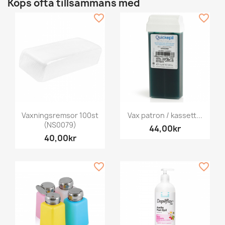
Köps ofta tillsammans med
favorite_border
favorite_border
Vaxningsremsor 100st
Vax patron / kassett...
(NS0079)
44,00kr
40,00kr
favorite_border
favorite_border