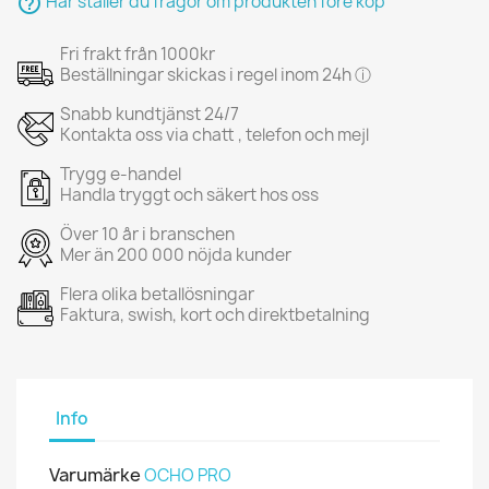
help_outline
Här ställer du frågor om produkten före köp
Fri frakt från 1000kr
Beställningar skickas i regel inom 24h ⓘ
Snabb kundtjänst 24/7
Kontakta oss via chatt , telefon och mejl
Trygg e-handel
Handla tryggt och säkert hos oss
Över 10 år i branschen
Mer än 200 000 nöjda kunder
Flera olika betallösningar
Faktura, swish, kort och direktbetalning
Info
Varumärke
OCHO PRO