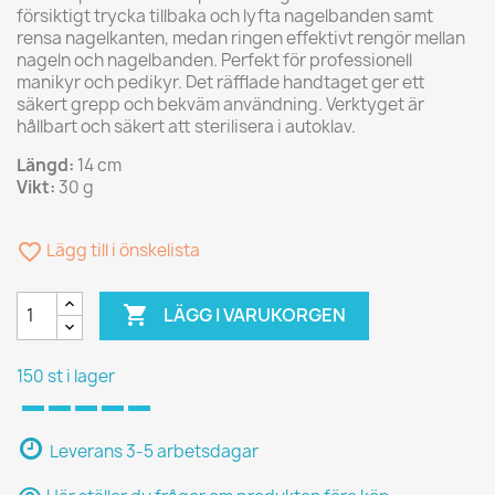
försiktigt trycka tillbaka och lyfta nagelbanden samt
rensa nagelkanten, medan ringen effektivt rengör mellan
nageln och nagelbanden. Perfekt för professionell
manikyr och pedikyr. Det räfflade handtaget ger ett
säkert grepp och bekväm användning. Verktyget är
hållbart och säkert att sterilisera i autoklav.
Längd:
14 cm
Vikt:
30 g
favorite_border
Lägg till i önskelista

LÄGG I VARUKORGEN
150 st i lager
Leverans 3-5 arbetsdagar