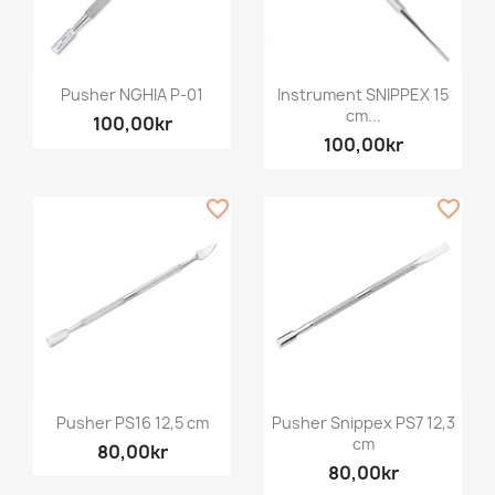
Pusher NGHIA P-01
Instrument SNIPPEX 15
cm...
100,00kr
100,00kr
favorite_border
favorite_border
Pusher PS16 12,5 cm
Pusher Snippex PS7 12,3
cm
80,00kr
80,00kr