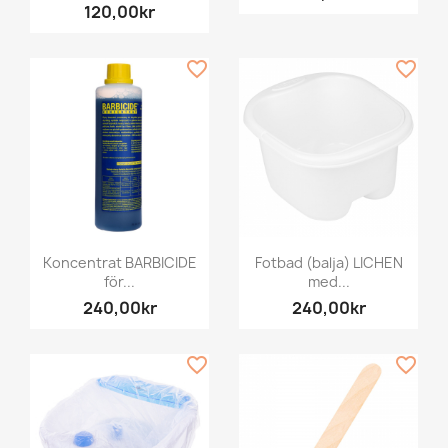
120,00kr
favorite_border
favorite_border
Koncentrat BARBICIDE
Fotbad (balja) LICHEN
för...
med...
240,00kr
240,00kr
favorite_border
favorite_border