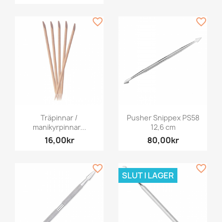
favorite_border
favorite_border
Träpinnar /
Pusher Snippex PS58
manikyrpinnar...
12,6 cm
16,00kr
80,00kr
favorite_border
favorite_border
SLUT I LAGER