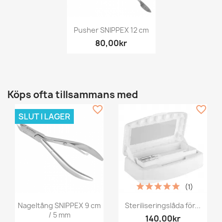
Pusher SNIPPEX 12 cm
80,00kr
Köps ofta tillsammans med
favorite_border
favorite_border
SLUT I LAGER
(1)
Nageltång SNIPPEX 9 cm
Steriliseringslåda för...
/ 5 mm
140,00kr