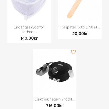
Engångsskydd för
Träspatel 150x18, 50 st...
fotbad...
20,00kr
140,00kr
favorite_border
Elektrisk nagelfil / fotfil...
716,00kr