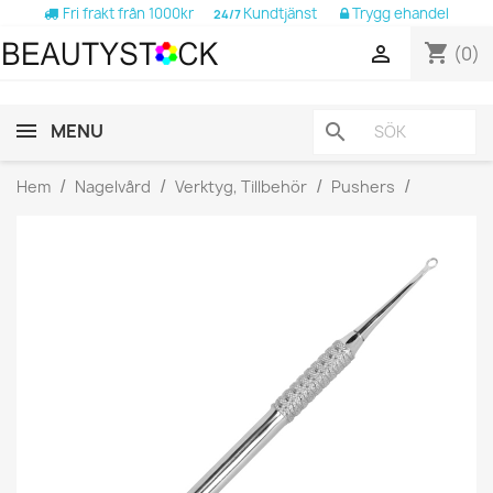
Fri frakt från 1000kr
Kundtjänst
Trygg ehandel
24/7
shopping_cart

(0)
MENU
search
Hem
Nagelvård
Verktyg, Tillbehör
Pushers