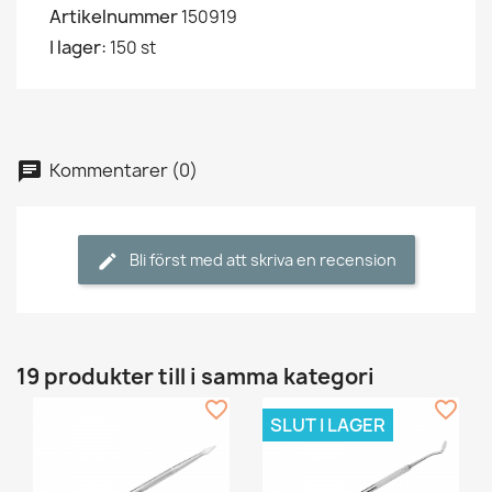
Artikelnummer
150919
I lager:
150 st
Kommentarer (0)
Bli först med att skriva en recension
19 produkter till i samma kategori
favorite_border
favorite_border
SLUT I LAGER