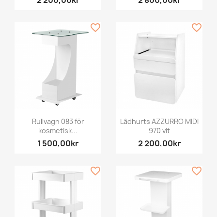
favorite_border
favorite_border
Rullvagn 083 för
Lådhurts AZZURRO MIDI
kosmetisk...
970 vit
1 500,00kr
2 200,00kr
favorite_border
favorite_border