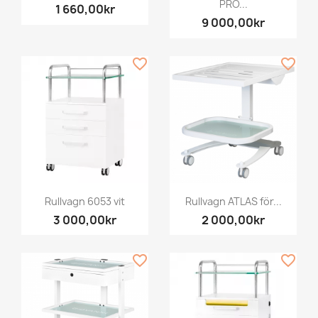
PRO...
1 660,00kr
9 000,00kr
favorite_border
favorite_border
Rullvagn 6053 vit
Rullvagn ATLAS för...
3 000,00kr
2 000,00kr
favorite_border
favorite_border