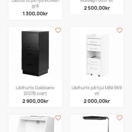
Lådhurts på hjul KOMBI I
Rullvagn 6051 vit
grå
2 500,00kr
1 300,00kr
favorite_border
favorite_border
Lådhurts Gabbiano
Lådhurts på hjul MINI 969
2027B svart
vit
2 900,00kr
2 000,00kr
favorite_border
favorite_border