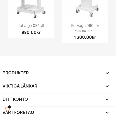
Rullvagn 084 vit
Rullvagn 090 för
kosmetisk...
980,00kr
1 300,00kr
PRODUKTER

VIKTIGA LÄNKAR

DITT KONTO

0
favorite_border
VÅRT FÖRETAG
keyboard_arrow_down