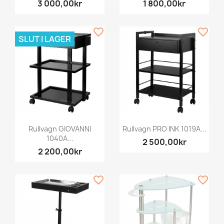
3 000,00kr
1 800,00kr
favorite_border
favorite_border
SLUT I LAGER
Rullvagn GIOVANNI
Rullvagn PRO INK 1019A...
1040A...
2 500,00kr
2 200,00kr
favorite_border
favorite_border