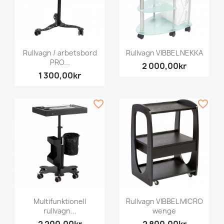
Rullvagn / arbetsbord
Rullvagn VIBBEL NEKKA
PRO...
2 000,00kr
1 300,00kr
favorite_border
favorite_border
Multifunktionell
Rullvagn VIBBEL MICRO
rullvagn...
wenge
2 200,00kr
2 800,00kr