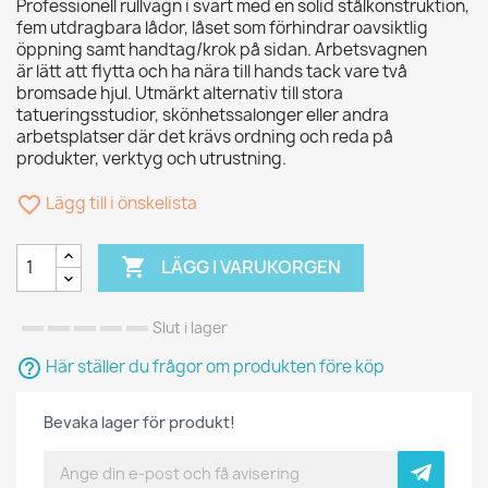
Professionell rullvagn i svart med en solid stålkonstruktion,
fem utdragbara lådor, låset som förhindrar oavsiktlig
öppning samt handtag/krok på sidan. Arbetsvagnen
är lätt att flytta och ha nära till hands tack vare två
bromsade hjul. Utmärkt alternativ till stora
tatueringsstudior, skönhetssalonger eller andra
arbetsplatser där det krävs ordning och reda på
produkter, verktyg och utrustning.
favorite_border
Lägg till i önskelista

LÄGG I VARUKORGEN
Slut i lager
help_outline
Här ställer du frågor om produkten före köp
Bevaka lager för produkt!