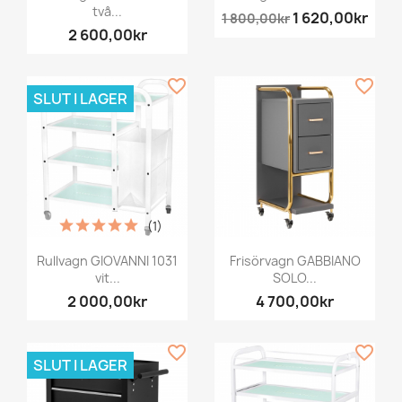
två...
1 620,00kr
1 800,00kr
2 600,00kr
favorite_border
favorite_border
SLUT I LAGER
(1)
Rullvagn GIOVANNI 1031
Frisörvagn GABBIANO
vit...
SOLO...
2 000,00kr
4 700,00kr
favorite_border
favorite_border
SLUT I LAGER