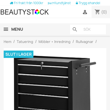
Fri frakt från 1000kr
Kundtjänst
Trygg ehandel
24/7
shopping_cart

(0)
MENU
search
Hem
Tatuering
Möbler • Inredning
Rullvagnar
SLUT I LAGER