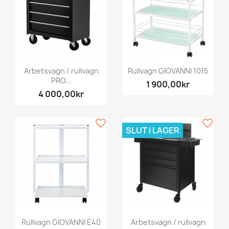
Arbetsvagn / rullvagn
Rullvagn GIOVANNI 1015
PRO...
1 900,00kr
4 000,00kr
favorite_border
favorite_border
SLUT I LAGER
Rullvagn GIOVANNI E40
Arbetsvagn / rullvagn