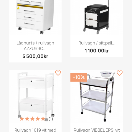
Lådhurts / rullvagn
Rullvagn / sittpall...
AZZURRO...
1 100,00kr
5 500,00kr
favorite_border
favorite_border
−10%
(1)
Rullvagn 1019 vit med
Rullvagn VIBBEL EPSI vit