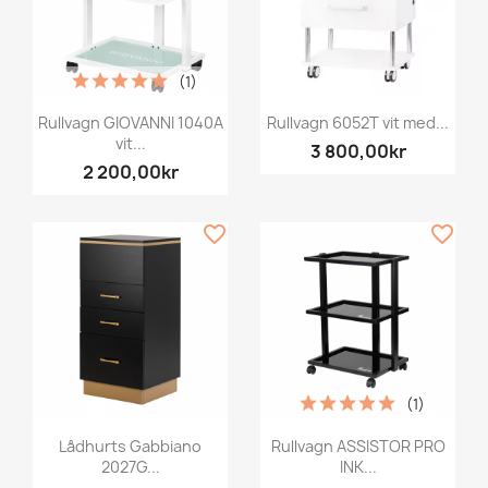
(1)
Rullvagn GIOVANNI 1040A
Rullvagn 6052T vit med...
vit...
3 800,00kr
2 200,00kr
favorite_border
favorite_border
(1)
Lådhurts Gabbiano
Rullvagn ASSISTOR PRO
2027G...
INK...