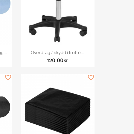
Snabbvy

g...
Överdrag / skydd i frotté...
120,00kr
favorite_border
favorite_border