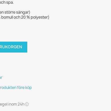
och spa.
en större sängar)
 bomull och 20 % polyester)
VARUKORGEN
ar
produkten före köp
 regel inom 24h ⓘ