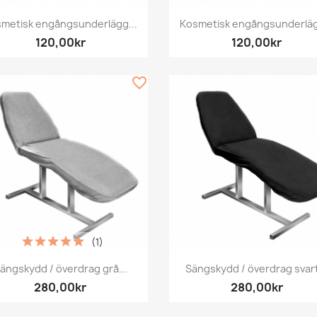
Snabbvy
Snabbvy


metisk engångsunderlägg...
Kosmetisk engångsunderläg
120,00kr
120,00kr
favorite_border
(1)
Snabbvy
Snabbvy


ängskydd / överdrag grå...
Sängskydd / överdrag svart
280,00kr
280,00kr