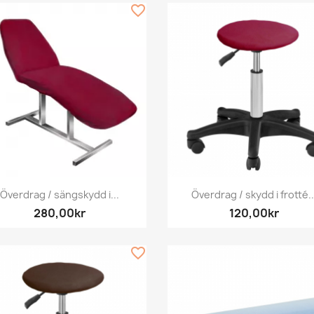
favorite_border
Snabbvy
Snabbvy


Överdrag / sängskydd i...
Överdrag / skydd i frotté..
280,00kr
120,00kr
favorite_border