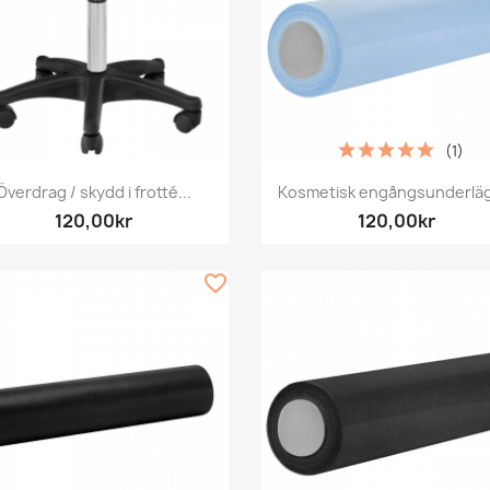
(1)
Snabbvy
Snabbvy


Överdrag / skydd i frotté...
Kosmetisk engångsunderläg
120,00kr
120,00kr
favorite_border