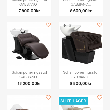
GABBIANO...
GABBIANO...
7 800,00kr
8 600,00kr
favorite_border
favorite_border
Schamponeringsstol
Schamponeringsstol
GABBIANO...
GABBIANO...
13 200,00kr
8 500,00kr
favorite_border
favorite_border
SLUT I LAGER