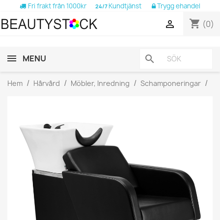
Fri frakt från 1000kr
Kundtjänst
Trygg ehandel
24/7
shopping_cart

(0)
MENU
search
Hem
Hårvård
Möbler, Inredning
Schamponeringar