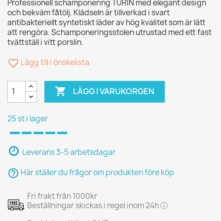
Professionell schamponering TURIN med elegant design
och bekväm fåtölj. Klädseln är tillverkad i svart
antibakteriellt syntetiskt läder av hög kvalitet som är lätt
att rengöra. Schamponeringsstolen utrustad med ett fast
tvättställ i vitt porslin.
favorite_border
Lägg till i önskelista

LÄGG I VARUKORGEN
25 st i lager
Leverans 3-5 arbetsdagar
help_outline
Här ställer du frågor om produkten före köp
Fri frakt från 1000kr
Beställningar skickas i regel inom 24h ⓘ