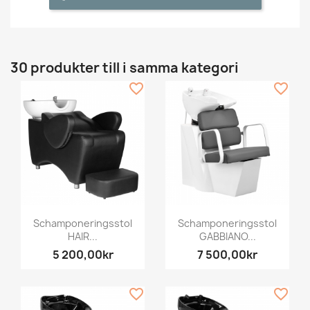
30 produkter till i samma kategori
favorite_border
favorite_border
Schamponeringsstol
Schamponeringsstol
HAIR...
GABBIANO...
5 200,00kr
7 500,00kr
favorite_border
favorite_border