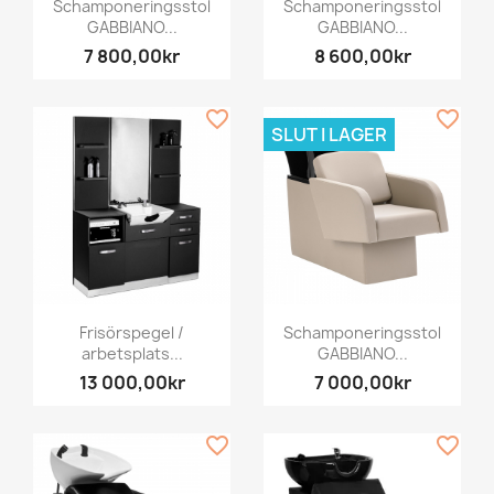
Schamponeringsstol
Schamponeringsstol
GABBIANO...
GABBIANO...
7 800,00kr
8 600,00kr
favorite_border
favorite_border
SLUT I LAGER
Frisörspegel /
Schamponeringsstol
arbetsplats...
GABBIANO...
13 000,00kr
7 000,00kr
favorite_border
favorite_border