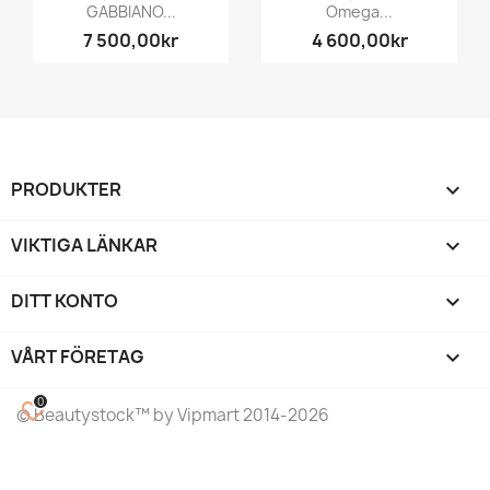
GABBIANO...
Omega...
7 500,00kr
4 600,00kr
PRODUKTER

VIKTIGA LÄNKAR

DITT KONTO

VÅRT FÖRETAG
keyboard_arrow_down
0
favorite_border
©
Beautystock
™ by Vipmart 2014-2026