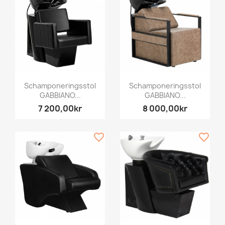
Schamponeringsstol
Schamponeringsstol
GABBIANO...
GABBIANO...
7 200,00kr
8 000,00kr
favorite_border
favorite_border