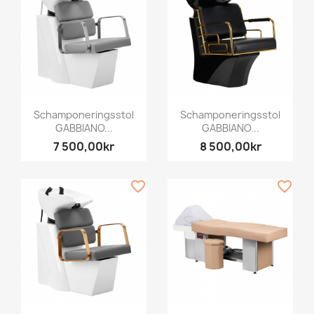
Schamponeringsstol
Schamponeringsstol
GABBIANO...
GABBIANO...
7 500,00kr
8 500,00kr
favorite_border
favorite_border