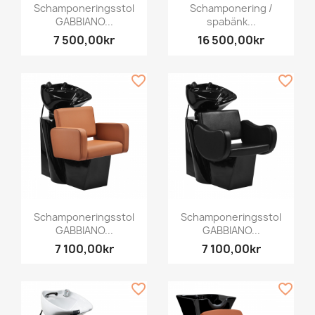
Schamponeringsstol
Schamponering /
GABBIANO...
spabänk...
7 500,00kr
16 500,00kr
favorite_border
favorite_border
Schamponeringsstol
Schamponeringsstol
GABBIANO...
GABBIANO...
7 100,00kr
7 100,00kr
favorite_border
favorite_border