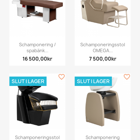
Schamponering /
Schamponeringsstol
spabänk...
OMEGA...
16 500,00kr
7 500,00kr
favorite_border
favorite_border
SLUT I LAGER
SLUT I LAGER
Schamponeringsstol
Schamponering