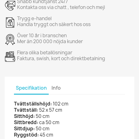
Snabb kundtjänst 24/7
Kontakta oss via chatt , telefon och mejl
Trygg e-handel
Handla tryggt och säkert hos oss
Över 10 år i branschen
Mer än 200 000 nöjda kunder
Flera olika betallösningar
Faktura, swish, kort och direktbetalning
Specifikation
Info
Tvättställshöjd:
102 cm
Tvättställ:
52 x 57 cm
Sitthöjd:
50 cm
Sittbredd:
ca 50 cm
Sittdjup:
50 cm
Ryggstöd:
45 cm