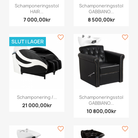
Schamponeringsstol
Schamponeringsstol
HAIR...
GABBIANO...
7 000,00kr
8 500,00kr
favorite_border
favorite_border
SLUT I LAGER
Schamponering /...
Schamponeringsstol
GABBIANO...
21 000,00kr
10 800,00kr
favorite_border
favorite_border