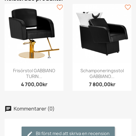
favorite_border
favorite_border
Frisörstol GABBIANO
Schamponeringsstol
TURIN...
GABBIANO...
4 700,00kr
7 800,00kr
Kommentarer (0)
Bli först med att skriva en recension