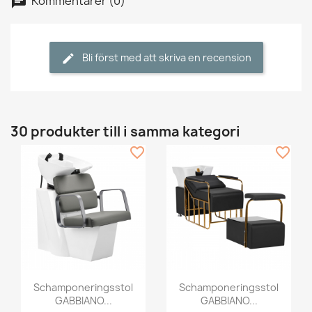
Kommentarer (0)
Bli först med att skriva en recension
30 produkter till i samma kategori
favorite_border
favorite_border
Schamponeringsstol
Schamponeringsstol
GABBIANO...
GABBIANO...