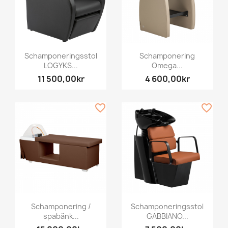
Schamponeringsstol
Schamponering
LOGYKS...
Omega...
11 500,00kr
4 600,00kr
favorite_border
favorite_border
Schamponering /
Schamponeringsstol
spabänk...
GABBIANO...