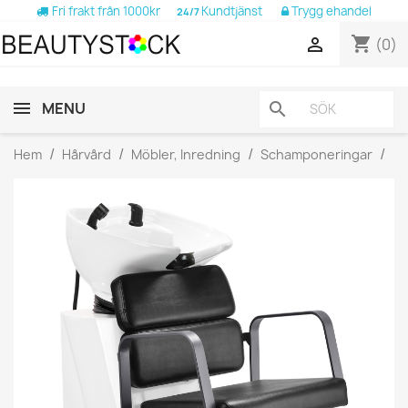
Fri frakt från 1000kr
Kundtjänst
Trygg ehandel
24/7
shopping_cart

(0)
MENU
search
Hem
Hårvård
Möbler, Inredning
Schamponeringar