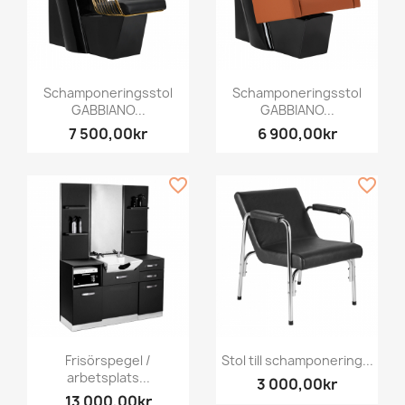
Schamponeringsstol
Schamponeringsstol
GABBIANO...
GABBIANO...
7 500,00kr
6 900,00kr
favorite_border
favorite_border
Frisörspegel /
Stol till schamponering...
arbetsplats...
3 000,00kr
13 000,00kr