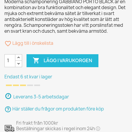
Moderna schamponering GABBIANO PORTO BLACK är en
kombination av bra funktionalitet och elegant design. Det
mjuka och extremt bekväma sätet är tillverkat i svart
antibakteriellt konstläder av hög kvalitet som är lätt att
rengöra. Schamponeringsstolen har vitt porslinsfat med
en svart kran och dusch, samt bekväma armstöd.
favorite_border
Lägg till i önskelista

LÄGG I VARUKORGEN
Endast 6 st kvar i lager
Leverans 3-5 arbetsdagar
help_outline
Här ställer du frågor om produkten före köp
Fri frakt från 1000kr
Beställningar skickas i regel inom 24h ⓘ