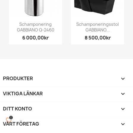
Schamponering
Schamponeringsstol
GABBIANO Q-2460
GABBIANO...
6 000,00kr
8 500,00kr
PRODUKTER

VIKTIGA LÄNKAR

DITT KONTO

0
favorite_border
VÅRT FÖRETAG
keyboard_arrow_down