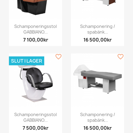
Schamponeringsstol
Schamponering /
GABBIANO...
spabänk...
7 100,00kr
16 500,00kr
favorite_border
favorite_border
SLUT I LAGER
Schamponeringsstol
Schamponering /
GABBIANO...
spabänk...
7 500,00kr
16 500,00kr