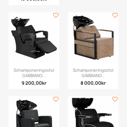
favorite_border
favorite_border
Schamponeringsstol
Schamponeringsstol
GABBIANO...
GABBIANO...
9 200,00kr
8 000,00kr
favorite_border
favorite_border