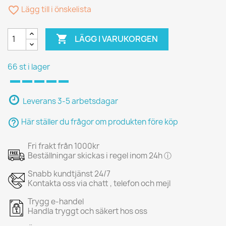
favorite_border
Lägg till i önskelista

LÄGG I VARUKORGEN
66 st i lager
Leverans 3-5 arbetsdagar
help_outline
Här ställer du frågor om produkten före köp
Fri frakt från 1000kr
Beställningar skickas i regel inom 24h ⓘ
Snabb kundtjänst 24/7
Kontakta oss via chatt , telefon och mejl
Trygg e-handel
Handla tryggt och säkert hos oss