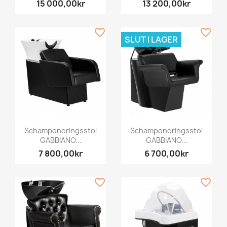
15 000,00kr
13 200,00kr
favorite_border
favorite_border
SLUT I LAGER
Schamponeringsstol
Schamponeringsstol
GABBIANO...
GABBIANO...
7 800,00kr
6 700,00kr
favorite_border
favorite_border