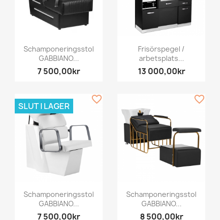
Schamponeringsstol
Frisörspegel /
GABBIANO...
arbetsplats...
7 500,00kr
13 000,00kr
favorite_border
favorite_border
SLUT I LAGER
Schamponeringsstol
Schamponeringsstol
GABBIANO...
GABBIANO...
7 500,00kr
8 500,00kr