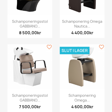
Schamponeringsstol
Schamponering Omega
GABBIANO...
Nautica...
8 500,00kr
4 400,00kr
favorite_border
favorite_border
SLUT I LAGER
Schamponeringsstol
Schamponering
GABBIANO...
Omega...
7 500,00kr
4 600,00kr