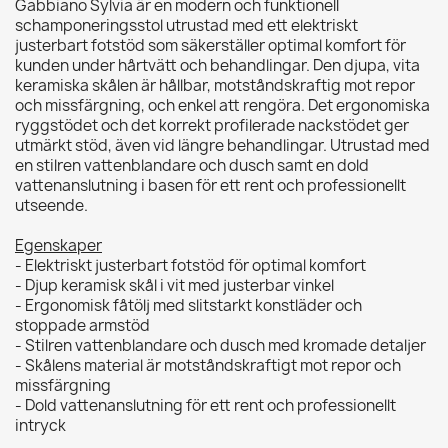
Gabbiano Sylvia är en modern och funktionell
schamponeringsstol utrustad med ett elektriskt
justerbart fotstöd som säkerställer optimal komfort för
kunden under hårtvätt och behandlingar. Den djupa, vita
keramiska skålen är hållbar, motståndskraftig mot repor
och missfärgning, och enkel att rengöra. Det ergonomiska
ryggstödet och det korrekt profilerade nackstödet ger
utmärkt stöd, även vid längre behandlingar. Utrustad med
en stilren vattenblandare och dusch samt en dold
vattenanslutning i basen för ett rent och professionellt
utseende.
Egenskaper
- Elektriskt justerbart fotstöd för optimal komfort
- Djup keramisk skål i vit med justerbar vinkel
- Ergonomisk fåtölj med slitstarkt konstläder och
stoppade armstöd
- Stilren vattenblandare och dusch med kromade detaljer
- Skålens material är motståndskraftigt mot repor och
missfärgning
- Dold vattenanslutning för ett rent och professionellt
intryck