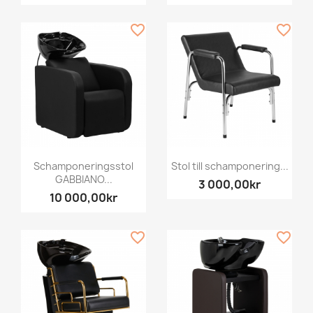
favorite_border
favorite_border
Schamponeringsstol
Stol till schamponering...
GABBIANO...
3 000,00kr
10 000,00kr
favorite_border
favorite_border