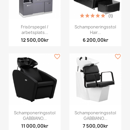
(1)
Frisörspegel /
Schamponeringsstol
arbetsplats...
Hair...
12 500,00kr
6 200,00kr
favorite_border
favorite_border
Schamponeringsstol
Schamponeringsstol
GABBIANO...
GABBIANO...
11 000,00kr
7 500,00kr