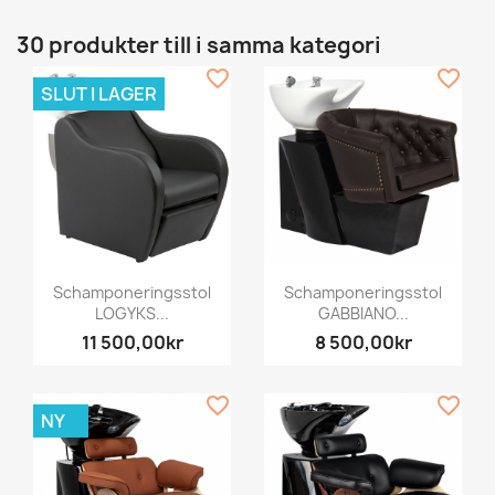
30 produkter till i samma kategori
favorite_border
favorite_border
SLUT I LAGER
Schamponeringsstol
Schamponeringsstol
LOGYKS...
GABBIANO...
11 500,00kr
8 500,00kr
favorite_border
favorite_border
NY