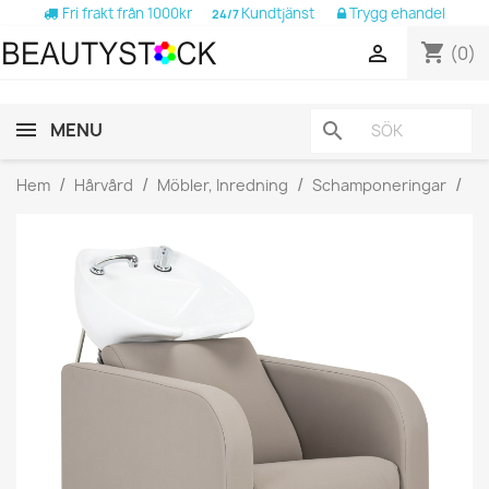
Fri frakt från 1000kr
Kundtjänst
Trygg ehandel
24/7
shopping_cart

(0)
MENU
search
Hem
Hårvård
Möbler, Inredning
Schamponeringar