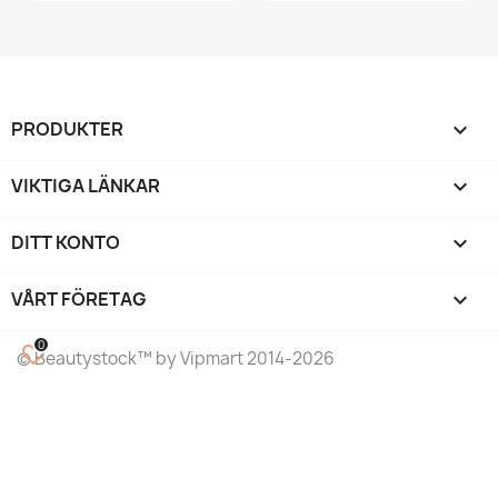
PRODUKTER

VIKTIGA LÄNKAR

DITT KONTO

VÅRT FÖRETAG
keyboard_arrow_down
0
favorite_border
©
Beautystock
™ by Vipmart 2014-2026