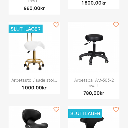
med...
1 800,00kr
960,00kr
favorite_border
favorite_border
SLUT I LAGER
Arbetsstol / sadelstol...
Arbetspall AM-303-2
svart
1 000,00kr
780,00kr
favorite_border
favorite_border
SLUT I LAGER