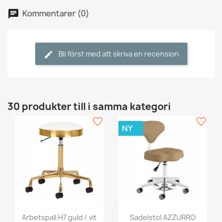
Kommentarer (0)
Bli först med att skriva en recension
30 produkter till i samma kategori
favorite_border
favorite_border
NY
Arbetspall H7 guld / vit
Sadelstol AZZURRO