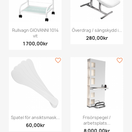
Rullvagn GIOVANNI 1014
Överdrag / sängskydd i...
vit
280,00kr
1 700,00kr
favorite_border
favorite_border
Spatel för ansiktsmask...
Frisörspegel /
arbetsplats...
60,00kr
8 000,00kr