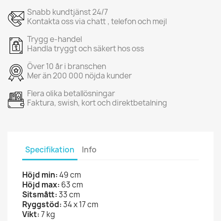
Snabb kundtjänst 24/7
Kontakta oss via chatt , telefon och mejl
Trygg e-handel
Handla tryggt och säkert hos oss
Över 10 år i branschen
Mer än 200 000 nöjda kunder
Flera olika betallösningar
Faktura, swish, kort och direktbetalning
Specifikation
Info
Höjd min:
49 cm
Höjd max:
63 cm
Sitsmått:
33 cm
Ryggstöd:
34 x 17 cm
Vikt:
7 kg