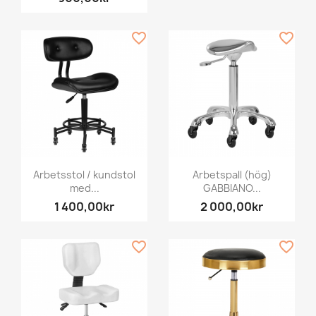
favorite_border
favorite_border
Arbetsstol / kundstol
Arbetspall (hög)
med...
GABBIANO...
1 400,00kr
2 000,00kr
favorite_border
favorite_border