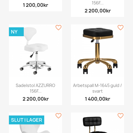
156F...
1 200,00kr
2 200,00kr
favorite_border
favorite_border
NY
Sadelstol AZZURRO
Arbetspall M-1645 guld /
156F...
svart
2 200,00kr
1 400,00kr
favorite_border
favorite_border
SLUT I LAGER