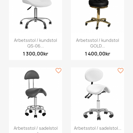
Arbetsstol / kundstol
Arbetsstol / kundstol
QS-06...
GOLD...
1 300,00kr
1 400,00kr
favorite_border
favorite_border
Arbetsstol / sadelstol
Arbetsstol / sadelstol...