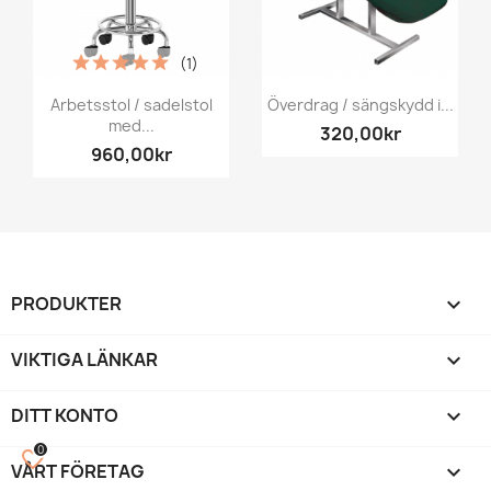
(1)
Arbetsstol / sadelstol
Överdrag / sängskydd i...
med...
320,00kr
960,00kr
PRODUKTER

VIKTIGA LÄNKAR

DITT KONTO

0
favorite_border
VÅRT FÖRETAG
keyboard_arrow_down