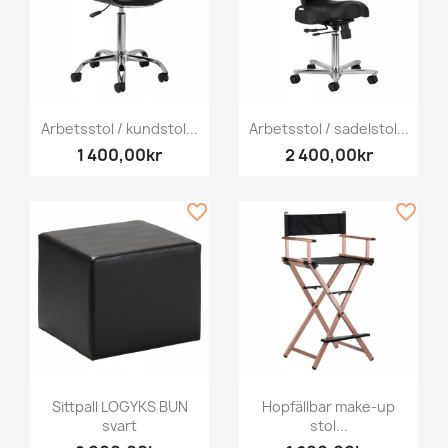
Arbetsstol / kundstol...
Arbetsstol / sadelstol...
1 400,00kr
2 400,00kr
favorite_border
favorite_border
Sittpall LOGYKS BUN
Hopfällbar make-up
svart
stol...