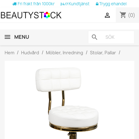
Fri frakt från 1000kr
Kundtjänst
Trygg ehandel
24/7
shopping_cart

(0)
MENU
search
Hem
Hudvård
Möbler, Inredning
Stolar, Pallar