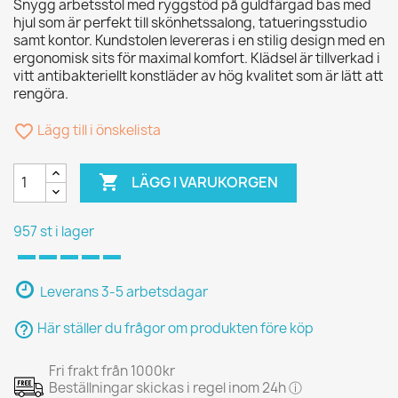
Snygg arbetsstol med ryggstöd på guldfärgad bas med
hjul som är perfekt till skönhetssalong, tatueringsstudio
samt kontor. Kundstolen levereras i en stilig design med en
ergonomisk sits för maximal komfort. Klädsel är tillverkad i
vitt antibakteriellt konstläder av hög kvalitet som är lätt att
rengöra.
favorite_border
Lägg till i önskelista

LÄGG I VARUKORGEN
957 st i lager
Leverans 3-5 arbetsdagar
help_outline
Här ställer du frågor om produkten före köp
Fri frakt från 1000kr
Beställningar skickas i regel inom 24h ⓘ