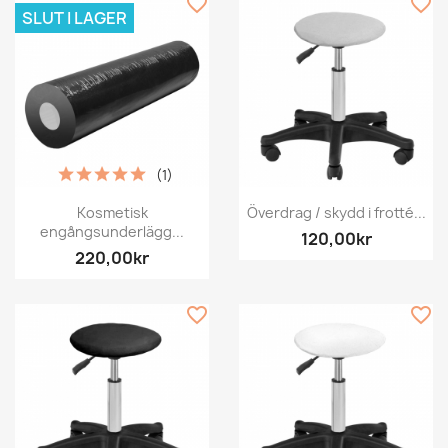
favorite_border
favorite_border
SLUT I LAGER
(1)
Kosmetisk
Överdrag / skydd i frotté...
engångsunderlägg...
120,00kr
220,00kr
favorite_border
favorite_border