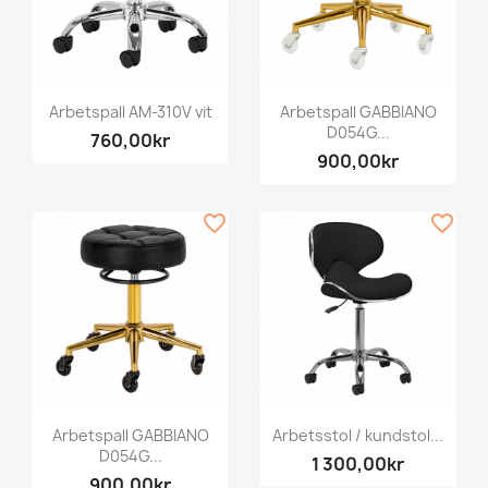
Arbetspall AM-310V vit
Arbetspall GABBIANO
D054G...
760,00kr
900,00kr
favorite_border
favorite_border
Arbetspall GABBIANO
Arbetsstol / kundstol...
D054G...
1 300,00kr
900,00kr