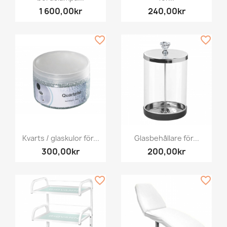
1 600,00kr
240,00kr
favorite_border
favorite_border
Kvarts / glaskulor för...
Glasbehållare för...
300,00kr
200,00kr
favorite_border
favorite_border