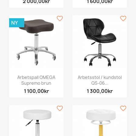
2 000,00kr
1 600,00kr
favorite_border
favorite_border
NY
Arbetspall OMEGA
Arbetsstol / kundstol
Supremo brun
QS-06...
1 100,00kr
1 300,00kr
favorite_border
favorite_border