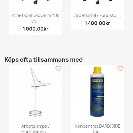
Arbetspall Giovanni Y08
Arbetsstol / kundstol...
vit...
1 400,00kr
1 000,00kr
Köps ofta tillsammans med
favorite_border
favorite_border
Arbetslampa /
Koncentrat BARBICIDE
bordslampa...
för...