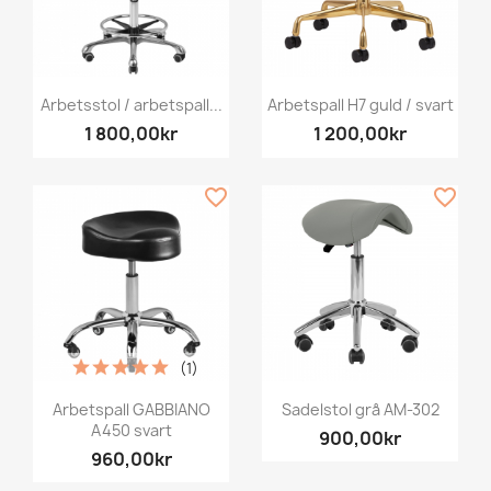
Arbetsstol / arbetspall...
Arbetspall H7 guld / svart
1 800,00kr
1 200,00kr
favorite_border
favorite_border
(1)
Arbetspall GABBIANO
Sadelstol grå AM-302
A450 svart
900,00kr
960,00kr