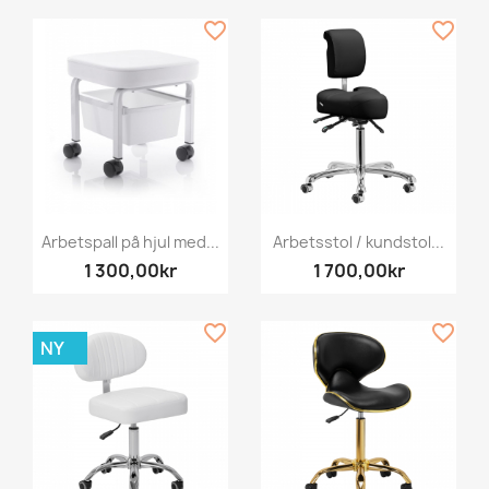
favorite_border
favorite_border
Arbetspall på hjul med...
Arbetsstol / kundstol...
1 300,00kr
1 700,00kr
favorite_border
favorite_border
NY