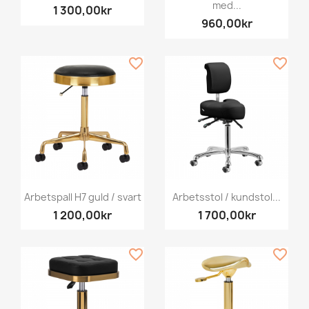
med...
1 300,00kr
960,00kr
favorite_border
favorite_border
Arbetspall H7 guld / svart
Arbetsstol / kundstol...
1 200,00kr
1 700,00kr
favorite_border
favorite_border