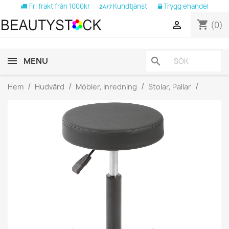
Fri frakt från 1000kr
Kundtjänst
Trygg ehandel
24/7
shopping_cart

(0)
MENU
search
Hem
Hudvård
Möbler, Inredning
Stolar, Pallar