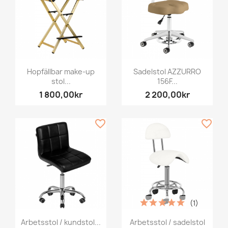
Hopfällbar make-up
Sadelstol AZZURRO
stol...
156F...
1 800,00kr
2 200,00kr
favorite_border
favorite_border
(1)
Arbetsstol / kundstol...
Arbetsstol / sadelstol