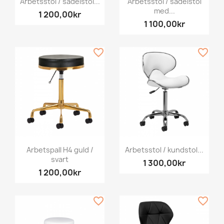
Arbetsstol / sadelstol...
Arbetsstol / sadelstol
med...
1 200,00kr
1 100,00kr
favorite_border
favorite_border
Arbetspall H4 guld /
Arbetsstol / kundstol...
svart
1 300,00kr
1 200,00kr
favorite_border
favorite_border