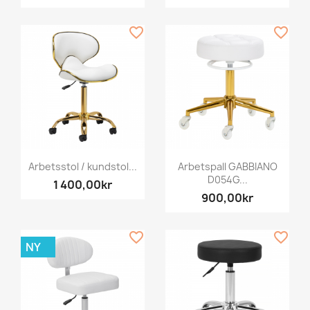
favorite_border
favorite_border
Arbetsstol / kundstol...
Arbetspall GABBIANO
D054G...
1 400,00kr
900,00kr
favorite_border
favorite_border
NY