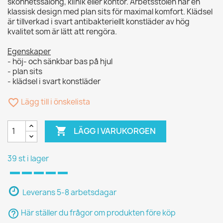
skönhetssalong, klinik eller kontor. Arbetsstolen har en
klassisk design med plan sits för maximal komfort. Klädsel
är tillverkad i svart antibakteriellt konstläder av hög
kvalitet som är lätt att rengöra.
Egenskaper
- höj- och sänkbar bas på hjul
- plan sits
- klädsel i svart konstläder
favorite_border
Lägg till i önskelista

LÄGG I VARUKORGEN
39 st i lager
Leverans 5-8 arbetsdagar
help_outline
Här ställer du frågor om produkten före köp