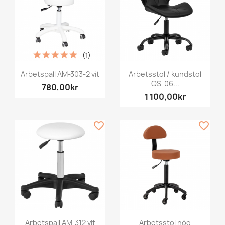
(1)
Arbetspall AM-303-2 vit
Arbetsstol / kundstol
QS-06...
780,00kr
1 100,00kr
favorite_border
favorite_border
Arbetspall AM-312 vit
Arbetsstol hög