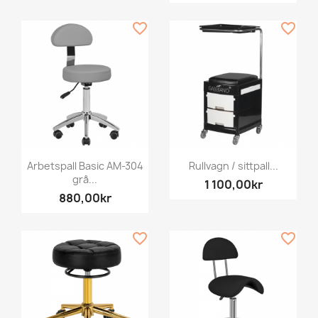
favorite_border
favorite_border
Arbetspall Basic AM-304
Rullvagn / sittpall...
grå...
1 100,00kr
880,00kr
favorite_border
favorite_border