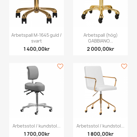
Arbetspall M-1645 guld /
Arbetspall (hög)
svart
GABBIANO...
1 400,00kr
2 000,00kr
favorite_border
favorite_border
Arbetsstol / kundstol...
Arbetsstol / kundstol...
1 700,00kr
1 800,00kr