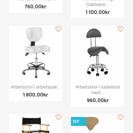
Gabbiano...
760,00kr
1 100,00kr
favorite_border
favorite_border
Arbetsstol / arbetspall...
Arbetsstol / sadelstol
med...
1 800,00kr
960,00kr
favorite_border
favorite_border
NY