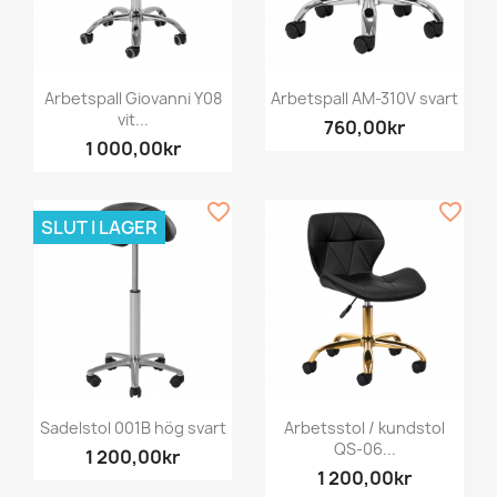
Arbetspall Giovanni Y08
Arbetspall AM-310V svart
vit...
760,00kr
1 000,00kr
favorite_border
favorite_border
SLUT I LAGER
Sadelstol 001B hög svart
Arbetsstol / kundstol
QS-06...
1 200,00kr
1 200,00kr