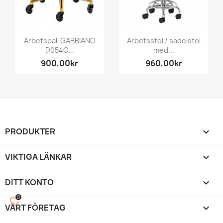
Arbetspall GABBIANO
Arbetsstol / sadelstol
D054G...
med...
900,00kr
960,00kr
PRODUKTER

VIKTIGA LÄNKAR

DITT KONTO

0
favorite_border
VÅRT FÖRETAG
keyboard_arrow_down