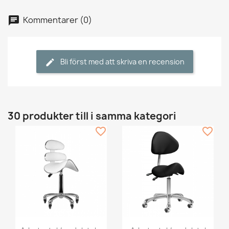
Kommentarer (0)
Bli först med att skriva en recension
30 produkter till i samma kategori
favorite_border
favorite_border