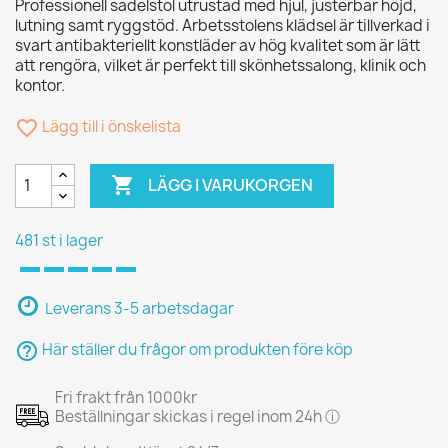
Professionell sadelstol utrustad med hjul, justerbar höjd,
lutning samt ryggstöd. Arbetsstolens klädsel är tillverkad i
svart antibakteriellt konstläder av hög kvalitet som är lätt
att rengöra, vilket är perfekt till skönhetssalong, klinik och
kontor.
favorite_border
Lägg till i önskelista

LÄGG I VARUKORGEN
481 st i lager
Leverans 3-5 arbetsdagar
help_outline
Här ställer du frågor om produkten före köp
Fri frakt från 1000kr
Beställningar skickas i regel inom 24h ⓘ