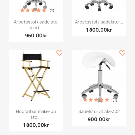
(1)
Arbetsstol / sadelstol
Arbetsstol / sadelstol...
med...
1 800,00kr
960,00kr
favorite_border
favorite_border
(1)
Hopfällbar make-up
Sadelstol vit AM-302
stol...
900,00kr
1 800,00kr