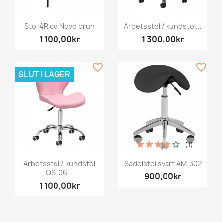
Stol 4Rico Novo brun
Arbetsstol / kundstol...
1 100,00kr
1 300,00kr
favorite_border
favorite_border
SLUT I LAGER
(1)
Arbetsstol / kundstol
Sadelstol svart AM-302
QS-06...
900,00kr
1 100,00kr