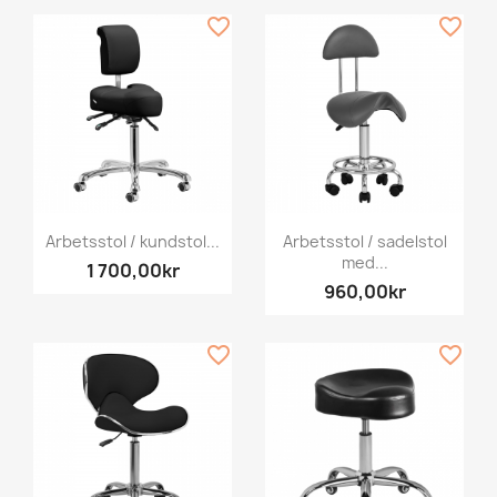
favorite_border
favorite_border
Arbetsstol / kundstol...
Arbetsstol / sadelstol
med...
1 700,00kr
960,00kr
favorite_border
favorite_border