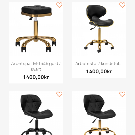
favorite_border
favorite_border
Arbetspall M-1645 guld /
Arbetsstol / kundstol...
svart
1 400,00kr
1 400,00kr
favorite_border
favorite_border