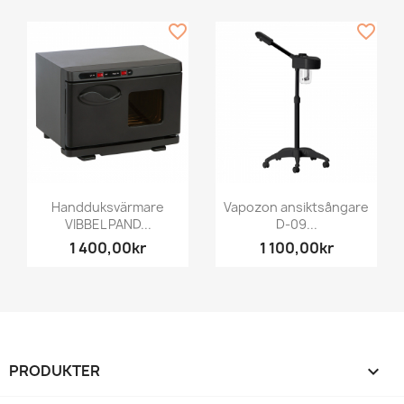
favorite_border
favorite_border
Handduksvärmare
Vapozon ansiktsångare
VIBBEL PAND...
D-09...
1 400,00kr
1 100,00kr
PRODUKTER
