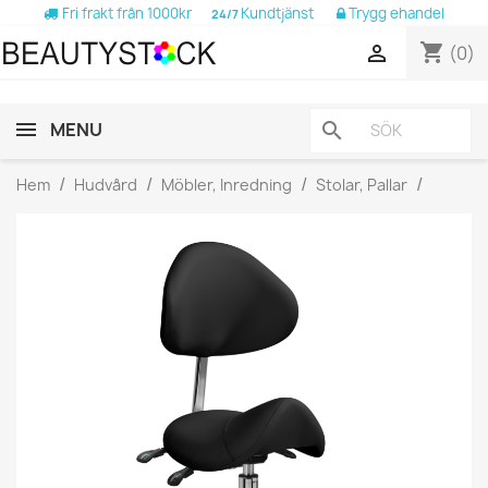
Fri frakt från 1000kr
Kundtjänst
Trygg ehandel
24/7
shopping_cart

(0)
MENU
search
Hem
Hudvård
Möbler, Inredning
Stolar, Pallar