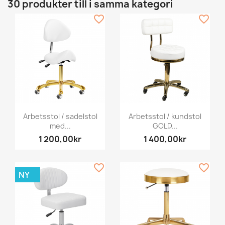
30 produkter till i samma kategori
favorite_border
favorite_border
Arbetsstol / sadelstol
Arbetsstol / kundstol
med...
GOLD...
1 200,00kr
1 400,00kr
favorite_border
favorite_border
NY