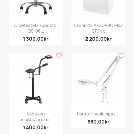
Arbetsstol / kundstol
Lådhurts AZZURRO MIDI
QS-06...
970 vit
1 300,00kr
2 200,00kr
favorite_border
favorite_border
Vapozon
Förstoringslampa /...
ansiktsångare...
680,00kr
1 400,00kr