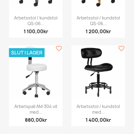
Arbetsstol / kundstol
Arbetsstol / kundstol
QS-06...
QS-06...
1 100,00kr
1 200,00kr
favorite_border
favorite_border
SLUT I LAGER
Arbetspall AM-304 vit
Arbetsstol / kundstol
med...
med...
880,00kr
1 400,00kr