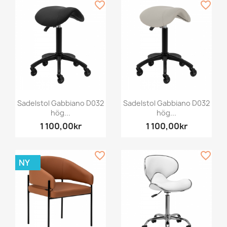
favorite_border
favorite_border
Sadelstol Gabbiano D032
Sadelstol Gabbiano D032
hög...
hög...
1 100,00kr
1 100,00kr
favorite_border
favorite_border
NY