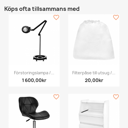
Köps ofta tillsammans med
favorite_border
favorite_border
Förstoringslampa /...
Filterpåse till utsug /...
1 600,00kr
20,00kr
favorite_border
favorite_border