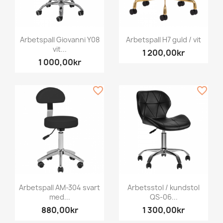
Arbetspall Giovanni Y08
Arbetspall H7 guld / vit
vit...
1 200,00kr
1 000,00kr
favorite_border
favorite_border
Arbetspall AM-304 svart
Arbetsstol / kundstol
med...
QS-06...
880,00kr
1 300,00kr