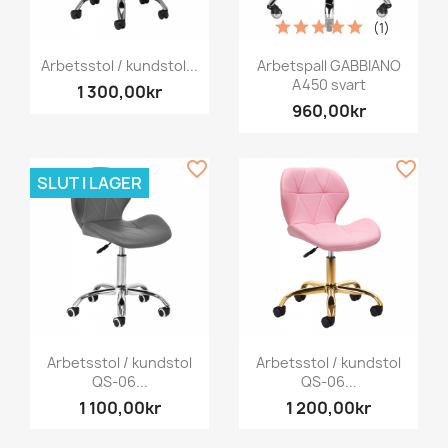
(1)
Arbetsstol / kundstol...
Arbetspall GABBIANO
A450 svart
1 300,00kr
960,00kr
favorite_border
favorite_border
SLUT I LAGER
Arbetsstol / kundstol
Arbetsstol / kundstol
QS-06...
QS-06...
1 100,00kr
1 200,00kr