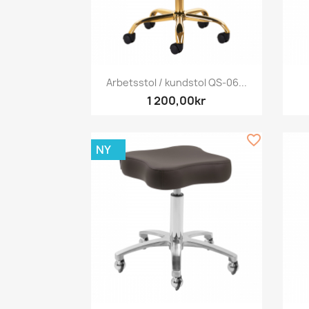
Snabbvy

Arbetsstol / kundstol QS-06...
1 200,00kr
favorite_border
NY