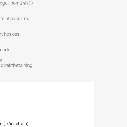
 regel inom 24h ⓘ
 telefon och mejl
rt hos oss
kunder
ar
h direktbetalning
 (från sitsen)