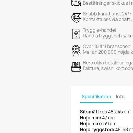
Beställningar skickas i
Snabb kundtjänst 24/7
Kontakta oss via chatt ,
Trygg e-handel
Handla tryggt och säke
Över 10 år i branschen
Mer än 200 000 nöjda 
Flera olika betallösning
Faktura, swish, kort oc
Specifikation
Info
Sitsmått:
ca
48 x 45 cm
Höjd min:
47 cm
Höjd max:
59 cm
Höjd ryggstöd:
48-58 cm