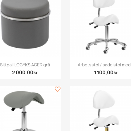
Snabbvy
Snabbvy


Sittpall LOGYKS AGER grå
Arbetsstol / sadelstol med.
2 000,00kr
1 100,00kr
favorite_border