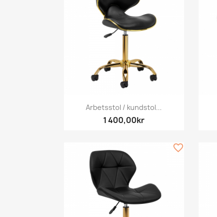
Snabbvy

Arbetsstol / kundstol...
1 400,00kr
favorite_border