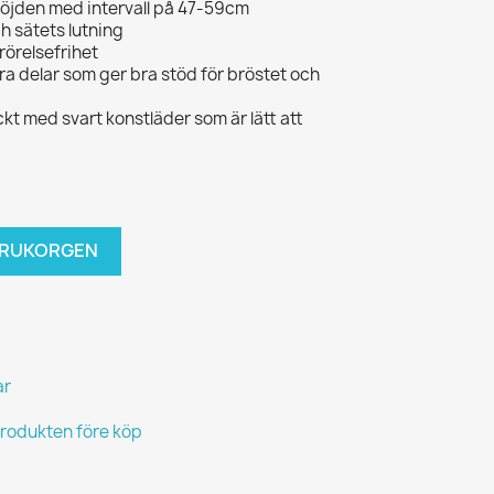
thöjden med intervall på 47-59cm
h sätets lutning
 rörelsefrihet
ara delar som ger bra stöd för bröstet och
äckt med svart konstläder som är lätt att
VARUKORGEN
ar
produkten före köp