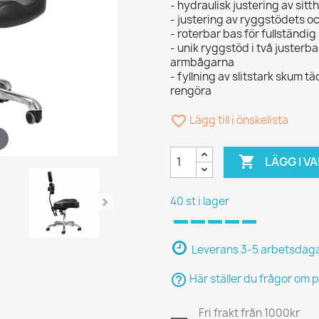
- hydraulisk justering av sit
- justering av ryggstödets oc
- roterbar bas för fullständig
- unik ryggstöd i två justerb
armbågarna
- fyllning av slitstark skum t
rengöra
favorite_border
Lägg till i önskelista

LÄGG I 
40 st i lager
Leverans 3-5 arbetsdag
help_outline
Här ställer du frågor om 
Fri frakt från 1000kr