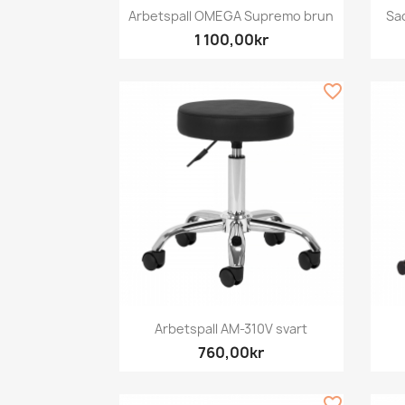
Snabbvy

Arbetspall OMEGA Supremo brun
Sa
1 100,00kr
favorite_border
Snabbvy

Arbetspall AM-310V svart
760,00kr
favorite_border