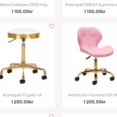
Snabbvy
Snabbvy


delstol Gabbiano D032 hög...
Arbetspall OMEGA Supremo s
1 100,00kr
1 100,00kr
favorite_border
Snabbvy
Snabbvy


Arbetspall H7 guld / vit
Arbetsstol / kundstol QS-06
1 200,00kr
1 200,00kr
favorite_border