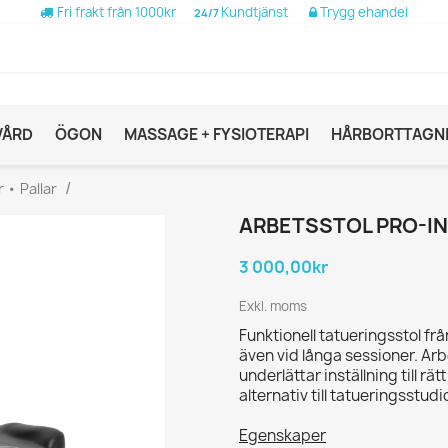
Fri frakt från 1000kr
Kundtjänst
Trygg ehandel
24/7
VÅRD
ÖGON
MASSAGE + FYSIOTERAPI
HÅRBORTTAGN
r • Pallar
ARBETSSTOL PRO-IN
3 000,00kr
Exkl. moms
Funktionell tatueringsstol f
även vid långa sessioner. Ar
underlättar inställning till r
alternativ till tatueringsstud
Egenskaper