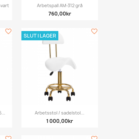
Snabbvy

vart
Arbetspall AM-312 grå
760,00kr
favorite_border
favorite_border
SLUT I LAGER
Snabbvy

...
Arbetsstol / sadelstol...
1 000,00kr
favorite_border
favorite_border