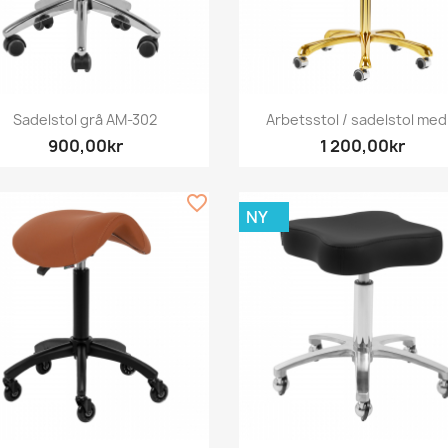
Snabbvy
Snabbvy


Sadelstol grå AM-302
Arbetsstol / sadelstol med.
900,00kr
1 200,00kr
favorite_border
NY