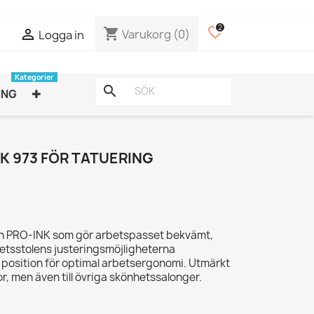
2
favorite_border
shopping_cart

Varukorg
(0)
Logga in
Kategorier
search
ING
K 973 FÖR TATUERING
rån PRO-INK som gör arbetspasset bekvämt,
betsstolens justeringsmöjligheterna
ätt position för optimal arbetsergonomi. Utmärkt
ior, men även till övriga skönhetssalonger.