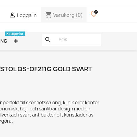
2
favorite_border
shopping_cart

Varukorg
(0)
Logga in
Kategorier
search
ING
STOL QS-OF211G GOLD SVART
r perfekt till skönhetssalong, klinik eller kontor.
gonomisk, höj- och sänkbar design med en
illverkad i svart antibakteriellt konstläder av
engöra.