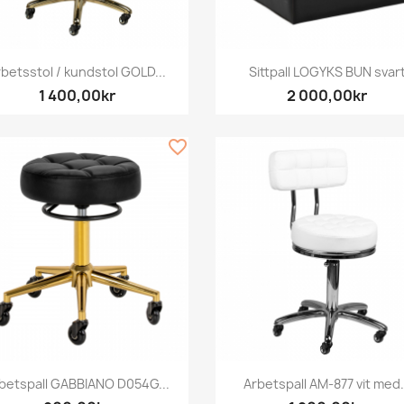
Snabbvy
Snabbvy


betsstol / kundstol GOLD...
Sittpall LOGYKS BUN svar
1 400,00kr
2 000,00kr
favorite_border
Snabbvy
Snabbvy


betspall GABBIANO D054G...
Arbetspall AM-877 vit med.