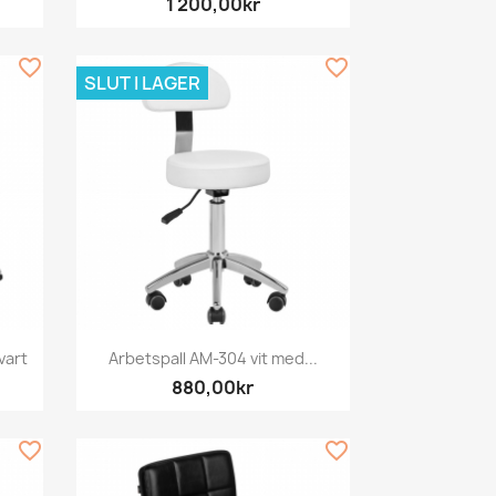
1 200,00kr
favorite_border
favorite_border
SLUT I LAGER
Snabbvy

vart
Arbetspall AM-304 vit med...
880,00kr
favorite_border
favorite_border