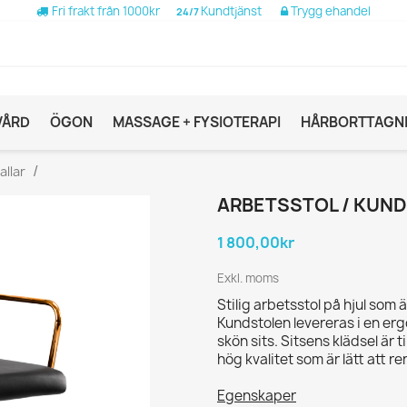
Fri frakt från 1000kr
Kundtjänst
Trygg ehandel
24/7
VÅRD
ÖGON
MASSAGE + FYSIOTERAPI
HÅRBORTTAGN
allar
ARBETSSTOL / KUND
1 800,00kr
Exkl. moms
Stilig arbetsstol på hjul som ä
Kundstolen levereras i en er
skön sits. Sitsens klädsel är t
hög kvalitet som är lätt att r
Egenskaper