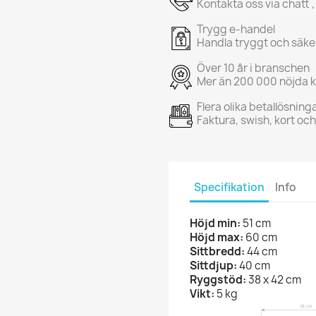
Kontakta oss via chatt ,
Trygg e-handel
Handla tryggt och säke
Över 10 år i branschen
Mer än 200 000 nöjda 
Flera olika betallösning
Faktura, swish, kort oc
Specifikation
Info
Höjd min:
51 cm
Höjd max:
60 cm
Sittbredd:
44 cm
Sittdjup:
40 cm
Ryggstöd:
38 x 42 cm
Vikt:
5 kg