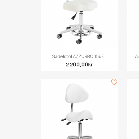
Snabbvy

Sadelstol AZZURRO 156F...
A
2 200,00kr
favorite_border