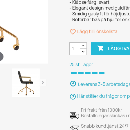
- Klädselfärg: svart
- Elegant design med guldfär
- Smidig gaslyft för höjdjust
- Roterbar bas på hjul för enk
favorite_border
Lägg till i önskelista

LÄGG I 
25 st i lager
Leverans 3-5 arbetsdag
help_outline
Här ställer du frågor om 
Fri frakt från 1000kr
Beställningar skickas i
Snabb kundtjänst 24/7