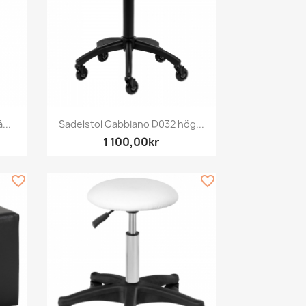
Snabbvy

...
Sadelstol Gabbiano D032 hög...
1 100,00kr
favorite_border
favorite_border