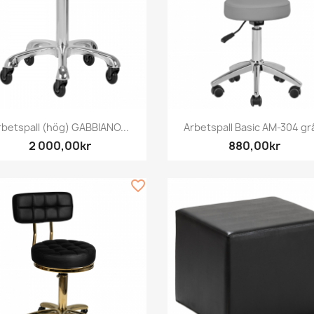
Snabbvy
Snabbvy


rbetspall (hög) GABBIANO...
Arbetspall Basic AM-304 grå
2 000,00kr
880,00kr
favorite_border