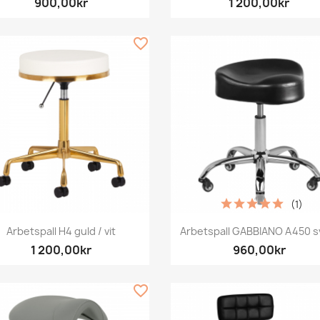
900,00kr
1 200,00kr
favorite_border
(1)
Snabbvy
Snabbvy


Arbetspall H4 guld / vit
Arbetspall GABBIANO A450 s
1 200,00kr
960,00kr
favorite_border