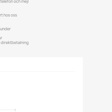
 telefon och mejl
rt hos oss
kunder
ar
h direktbetalning