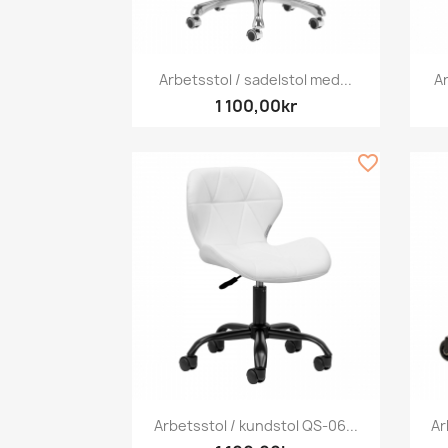
Snabbvy

Arbetsstol / sadelstol med...
Ar
1 100,00kr
favorite_border
Snabbvy

Arbetsstol / kundstol QS-06...
Ar