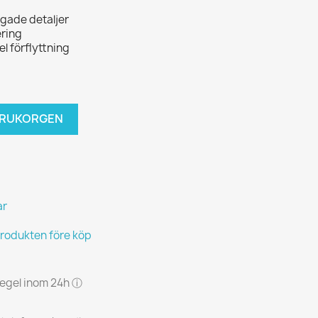
gade detaljer
ering
el förflyttning
VARUKORGEN
ar
produkten före köp
 regel inom 24h ⓘ