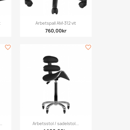
Snabbvy

t
Arbetspall AM-312 vit
760,00kr
favorite_border
favorite_border
Snabbvy

..
Arbetsstol / sadelstol...