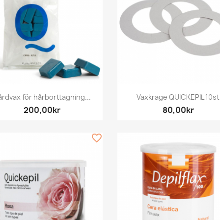
Snabbvy
Snabbvy


rdvax för hårborttagning...
Vaxkrage QUICKEPIL 10st
200,00kr
80,00kr
favorite_border