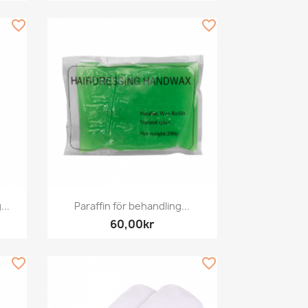
favorite_border
favorite_border
Snabbvy

...
Paraffin för behandling...
60,00kr
favorite_border
favorite_border