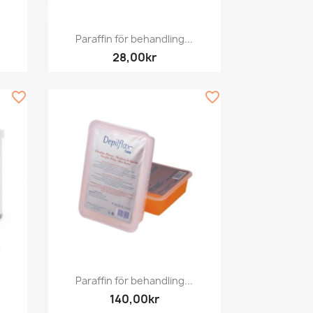
Snabbvy

Paraffin för behandling...
28,00kr
favorite_border
favorite_border
Snabbvy

Paraffin för behandling...
140,00kr