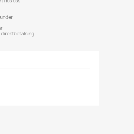
rt hos oss
kunder
ar
h direktbetalning