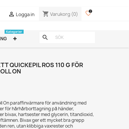
2
favorite_border
shopping_cart

Varukorg
(0)
Logga in
Kategorier
search
ING
TT QUICKEPIL ROS 110 G FÖR
OLL ON
oll On paraffinvärmare för användning med
yper för hårhårborttagning på händer,
er bivax, hartsester med glycerin, titandioxid,
oftämnen. Bivax ger ett mycket bra grepp
en ren, utan klibbiga vaxrester och