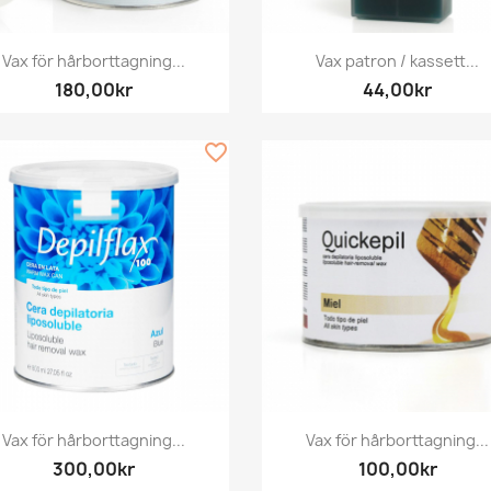
Snabbvy
Snabbvy


Vax för hårborttagning...
Vax patron / kassett...
180,00kr
44,00kr
favorite_border
Snabbvy
Snabbvy


Vax för hårborttagning...
Vax för hårborttagning...
300,00kr
100,00kr