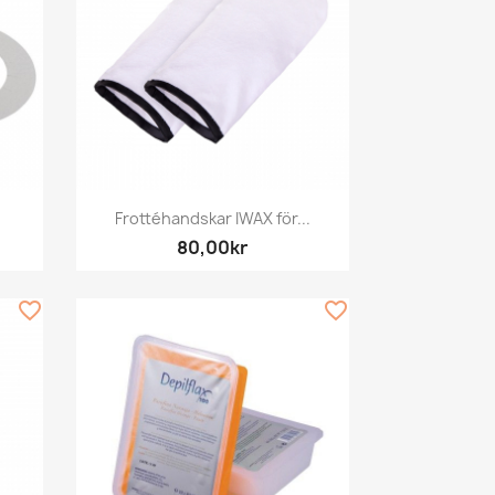
Snabbvy

Frottéhandskar IWAX för...
80,00kr
favorite_border
favorite_border