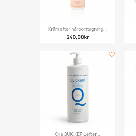
Snabbvy

Kräm efter hårborttagning...
240,00kr
favorite_border
Snabbvy

Olja QUICKEPIL efter...