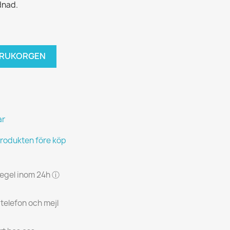
dnad.
VARUKORGEN
ar
produkten före köp
 regel inom 24h ⓘ
 telefon och mejl