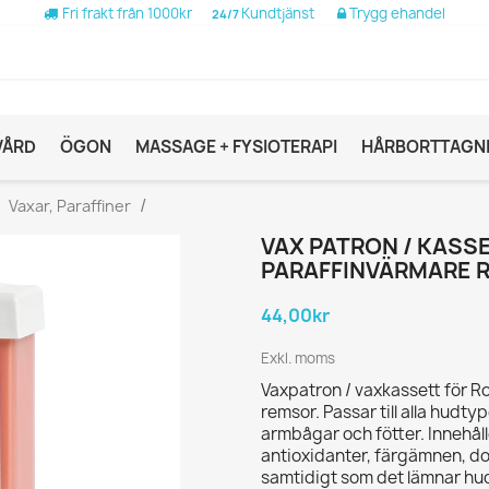
Fri frakt från 1000kr
Kundtjänst
Trygg ehandel
24/7
VÅRD
ÖGON
MASSAGE + FYSIOTERAPI
HÅRBORTTAGN
Vaxar, Paraffiner
VAX PATRON / KASSE
PARAFFINVÄRMARE R
44,00kr
Exkl. moms
Vaxpatron / vaxkassett för R
remsor. Passar till alla hudt
armbågar och fötter. Innehåll
antioxidanter, färgämnen, d
samtidigt som det lämnar hud