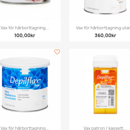
Snabbvy
Snabbvy


Vax för hårborttagning...
Vax för hårborttagning utan
100,00kr
360,00kr
favorite_border
Snabbvy
Snabbvy


Vax för hårborttagning...
Vax patron / kassett...