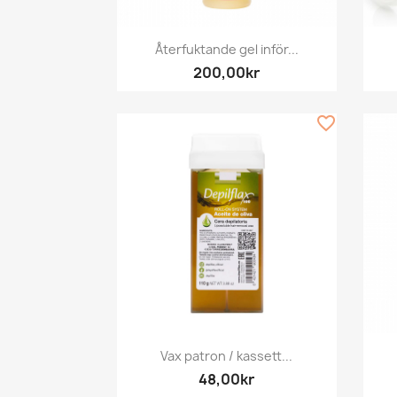
Snabbvy

Återfuktande gel inför...
200,00kr
favorite_border
Snabbvy

Vax patron / kassett...
48,00kr