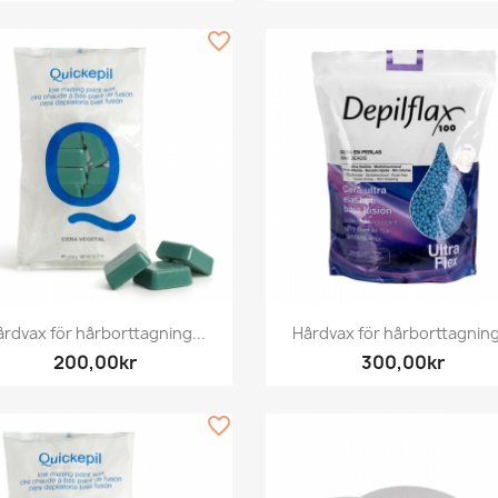
favorite_border
Snabbvy
Snabbvy


rdvax för hårborttagning...
Hårdvax för hårborttagning
200,00kr
300,00kr
favorite_border