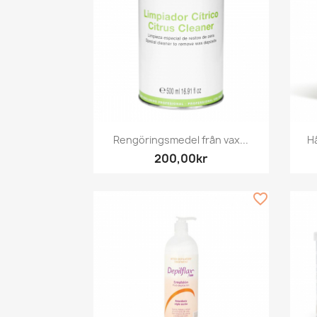
Snabbvy

Rengöringsmedel från vax...
Hå
200,00kr
favorite_border