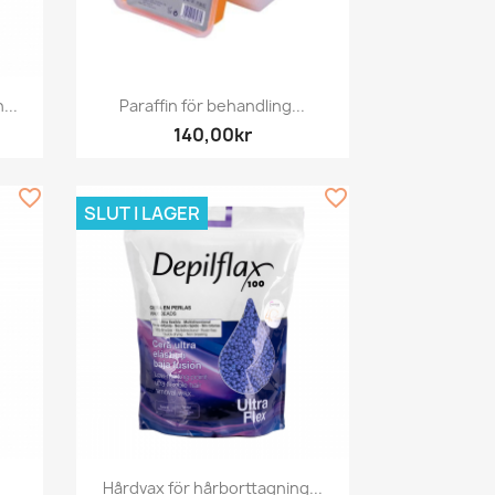
Snabbvy

...
Paraffin för behandling...
140,00kr
favorite_border
favorite_border
SLUT I LAGER
Snabbvy

Hårdvax för hårborttagning...