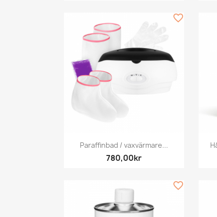
favorite_border
Snabbvy

Paraffinbad / vaxvärmare...
Hå
780,00kr
favorite_border