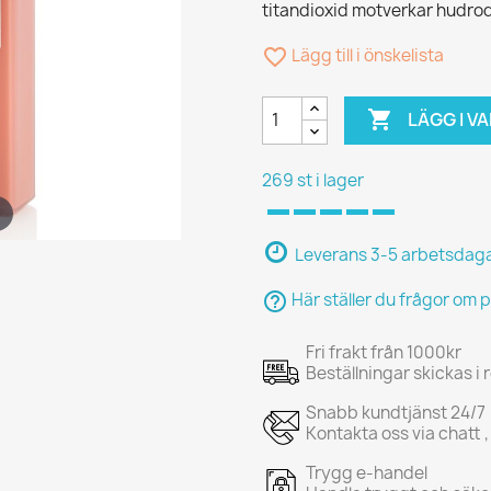
titandioxid motverkar hudro
favorite_border
Lägg till i önskelista

LÄGG I 
269 st i lager
Leverans 3-5 arbetsdag
help_outline
Här ställer du frågor om 
Fri frakt från 1000kr
Beställningar skickas i
Snabb kundtjänst 24/7
Kontakta oss via chatt ,
Trygg e-handel