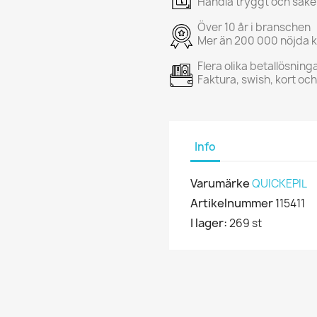
Handla tryggt och säke
Över 10 år i branschen
Mer än 200 000 nöjda 
Flera olika betallösning
Faktura, swish, kort oc
Info
Varumärke
QUICKEPIL
Artikelnummer
115411
I lager:
269 st