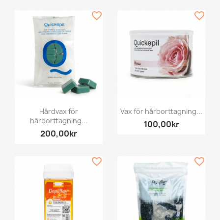
favorite_border
favorite_border
Hårdvax för
Vax för hårborttagning...
hårborttagning...
100,00kr
200,00kr
favorite_border
favorite_border