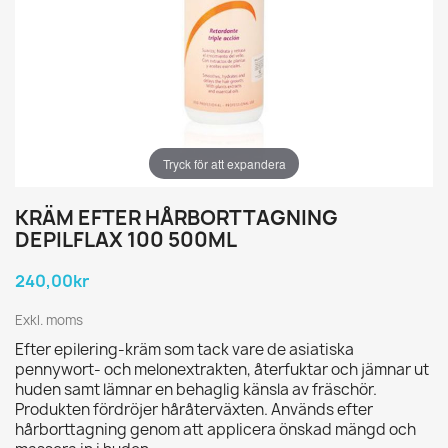
Tryck för att expandera
KRÄM EFTER HÅRBORTTAGNING
DEPILFLAX 100 500ML
240,00kr
Exkl. moms
Efter epilering-kräm som tack vare de asiatiska
pennywort- och melonextrakten, återfuktar och jämnar ut
huden samt lämnar en behaglig känsla av fräschör.
Produkten fördröjer håråterväxten. Används efter
hårborttagning genom att applicera önskad mängd och