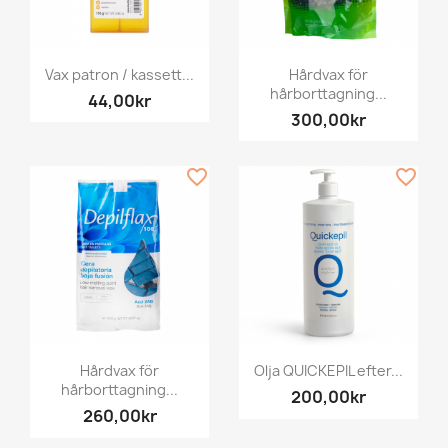
Vax patron / kassett...
Hårdvax för
hårborttagning...
44,00kr
300,00kr
favorite_border
favorite_border
Hårdvax för
Olja QUICKEPIL efter...
hårborttagning...
200,00kr
260,00kr