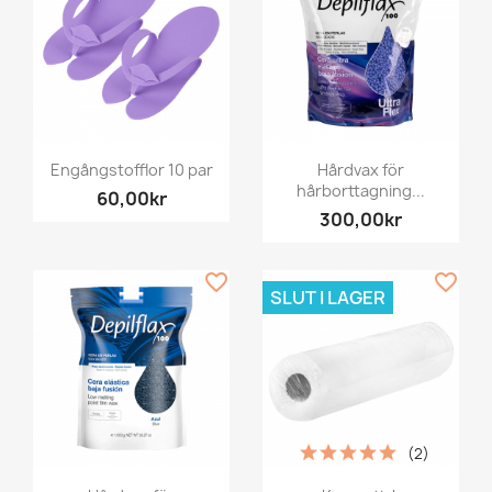
Engångstofflor 10 par
Hårdvax för
hårborttagning...
60,00kr
300,00kr
favorite_border
favorite_border
SLUT I LAGER
(2)