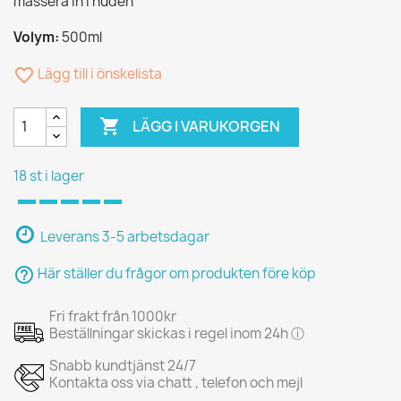
massera in i huden
Volym:
500ml
favorite_border
Lägg till i önskelista

LÄGG I VARUKORGEN
18 st i lager
Leverans 3-5 arbetsdagar
help_outline
Här ställer du frågor om produkten före köp
Fri frakt från 1000kr
Beställningar skickas i regel inom 24h ⓘ
Snabb kundtjänst 24/7
Kontakta oss via chatt , telefon och mejl