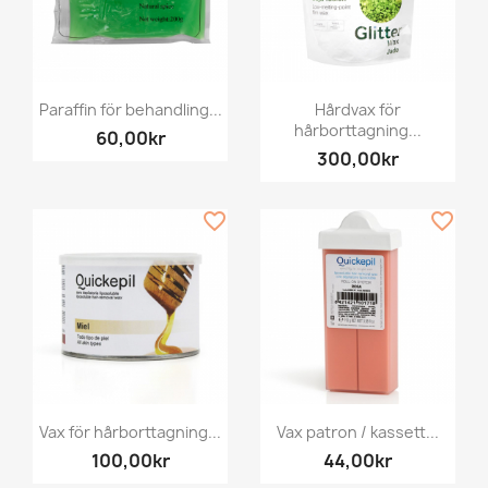
Paraffin för behandling...
Hårdvax för
hårborttagning...
60,00kr
300,00kr
favorite_border
favorite_border
Vax för hårborttagning...
Vax patron / kassett...
100,00kr
44,00kr