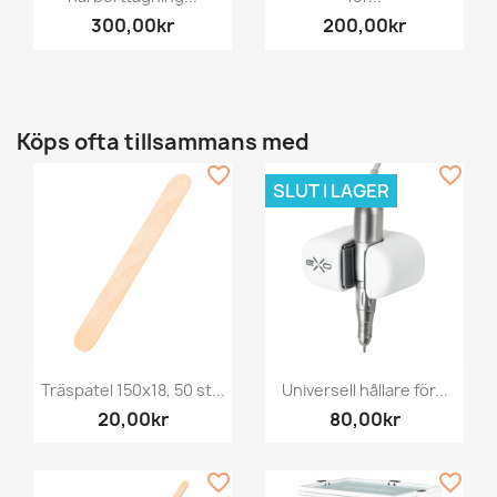
300,00kr
200,00kr
Köps ofta tillsammans med
favorite_border
favorite_border
SLUT I LAGER
Träspatel 150x18, 50 st...
Universell hållare för...
20,00kr
80,00kr
favorite_border
favorite_border