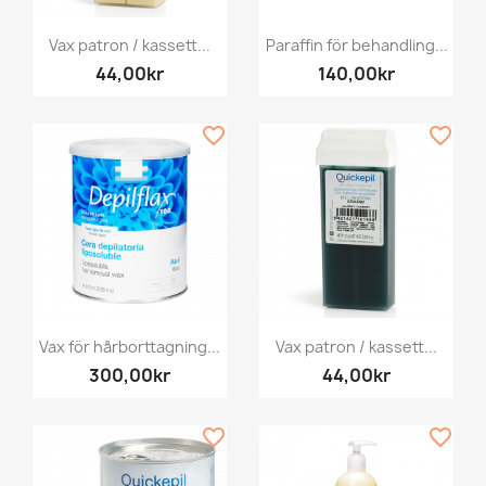
Vax patron / kassett...
Paraffin för behandling...
44,00kr
140,00kr
favorite_border
favorite_border
Vax för hårborttagning...
Vax patron / kassett...
300,00kr
44,00kr
favorite_border
favorite_border