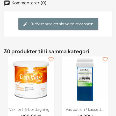
Kommentarer (0)
Bli först med att skriva en recension
30 produkter till i samma kategori
favorite_border
favorite_border
Vax för hårborttagning...
Vax patron / kassett...