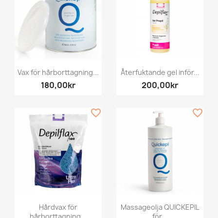
Vax för hårborttagning...
Återfuktande gel inför...
180,00kr
200,00kr
favorite_border
favorite_border
Hårdvax för
Massageolja QUICKEPIL
hårborttagning...
för...