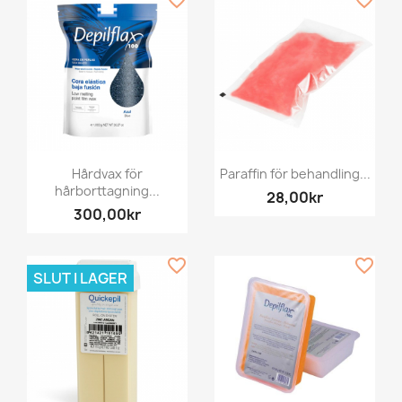
Hårdvax för
Paraffin för behandling...
hårborttagning...
28,00kr
300,00kr
favorite_border
favorite_border
SLUT I LAGER