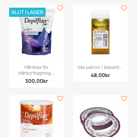
favorite_border
favorite_border
SLUT I LAGER
Hårdvax för
Vax patron / kassett...
hårborttagning...
48,00kr
300,00kr
favorite_border
favorite_border