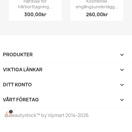
Hårdvax för
Kosmetisk
hårborttagning...
engångsunderlägg...
300,00kr
260,00kr
PRODUKTER

VIKTIGA LÄNKAR

DITT KONTO

VÅRT FÖRETAG
keyboard_arrow_down
0
favorite_border
©
Beautystock
™ by Vipmart 2014-2026