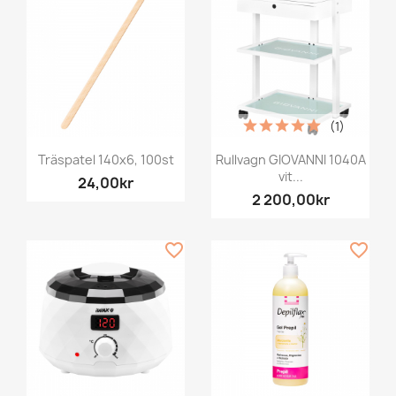
(1)
Träspatel 140x6, 100st
Rullvagn GIOVANNI 1040A
vit...
24,00kr
2 200,00kr
favorite_border
favorite_border