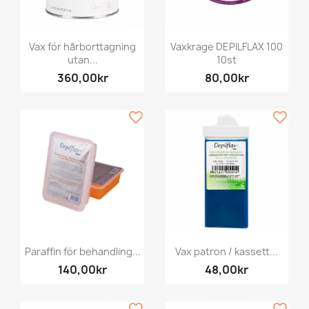
Vax för hårborttagning
Vaxkrage DEPILFLAX 100
utan...
10st
360,00kr
80,00kr
favorite_border
favorite_border
Paraffin för behandling...
Vax patron / kassett...
140,00kr
48,00kr
favorite_border
favorite_border