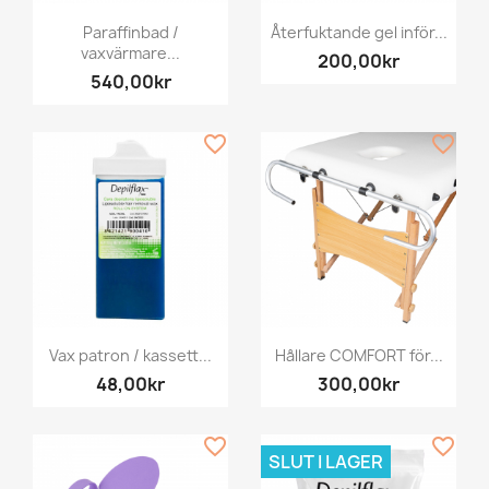
Paraffinbad /
Återfuktande gel inför...
vaxvärmare...
200,00kr
540,00kr
favorite_border
favorite_border
Vax patron / kassett...
Hållare COMFORT för...
48,00kr
300,00kr
favorite_border
favorite_border
SLUT I LAGER