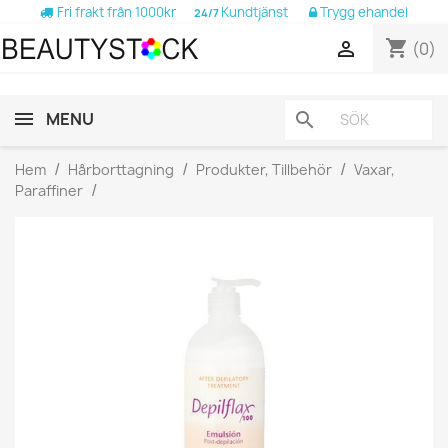
Fri frakt från 1000kr
Kundtjänst
Trygg ehandel
24/7
shopping_cart

(0)
MENU
search
Hem
Hårborttagning
Produkter, Tillbehör
Vaxar,
Paraffiner