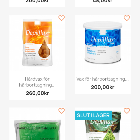
200,00kr
48,00kr
favorite_border
favorite_border
Hårdvax för
Vax för hårborttagning...
hårborttagning...
200,00kr
260,00kr
favorite_border
favorite_border
SLUT I LAGER