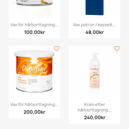
Vax för hårborttagning...
Vax patron / kassett...
100,00kr
48,00kr
favorite_border
favorite_border
Vax för hårborttagning...
Kräm efter
hårborttagning...
200,00kr
240,00kr