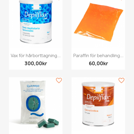
Vax för hårborttagning...
Paraffin för behandling...
300,00kr
60,00kr
favorite_border
favorite_border