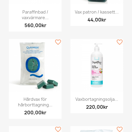
Paraffinbad /
Vax patron / kassett...
vaxvärmare...
44,00kr
560,00kr
favorite_border
favorite_border
Hårdvax för
Vaxbortagningsolja...
hårborttagning...
220,00kr
200,00kr
favorite_border
favorite_border