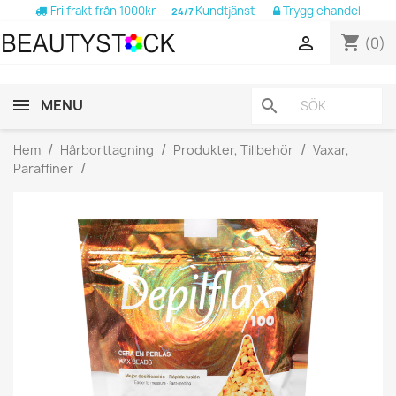
Fri frakt från 1000kr
Kundtjänst
Trygg ehandel
24/7
shopping_cart

(0)
MENU
search
Hem
Hårborttagning
Produkter, Tillbehör
Vaxar,
Paraffiner