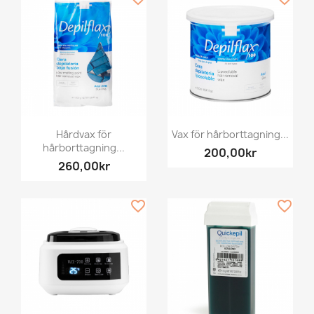
Hårdvax för
Vax för hårborttagning...
hårborttagning...
200,00kr
260,00kr
favorite_border
favorite_border