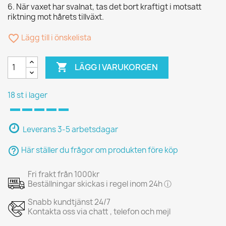
6. När vaxet har svalnat, tas det bort kraftigt i motsatt
riktning mot hårets tillväxt.
favorite_border
Lägg till i önskelista

LÄGG I VARUKORGEN
18 st i lager
Leverans 3-5 arbetsdagar
help_outline
Här ställer du frågor om produkten före köp
Fri frakt från 1000kr
Beställningar skickas i regel inom 24h ⓘ
Snabb kundtjänst 24/7
Kontakta oss via chatt , telefon och mejl