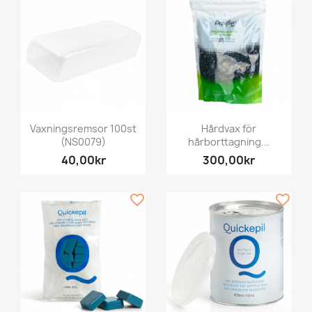
Vaxningsremsor 100st
Hårdvax för
(NS0079)
hårborttagning...
40,00kr
300,00kr
favorite_border
favorite_border