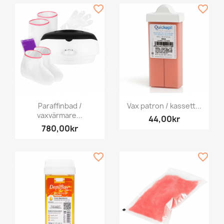
favorite_border
favorite_border
Paraffinbad /
Vax patron / kassett...
vaxvärmare...
44,00kr
780,00kr
favorite_border
favorite_border