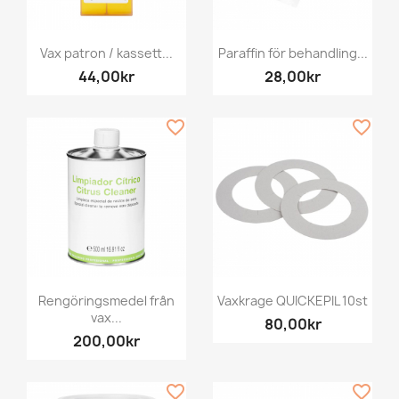
Vax patron / kassett...
Paraffin för behandling...
44,00kr
28,00kr
favorite_border
favorite_border
Rengöringsmedel från
Vaxkrage QUICKEPIL 10st
vax...
80,00kr
200,00kr
favorite_border
favorite_border