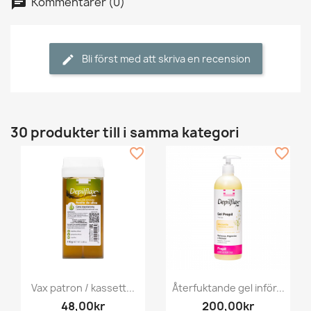
Kommentarer (0)
Bli först med att skriva en recension
30 produkter till i samma kategori
favorite_border
favorite_border
Vax patron / kassett...
Återfuktande gel inför...
48,00kr
200,00kr