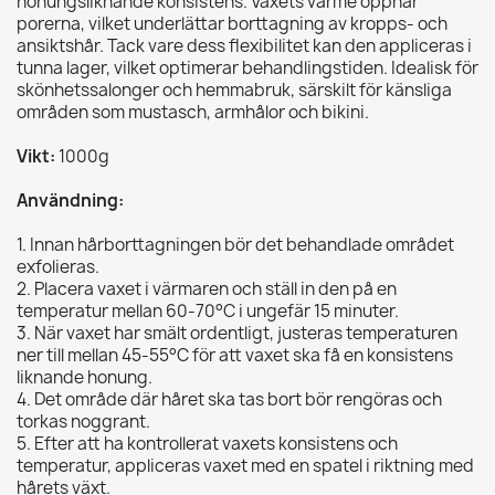
honungsliknande konsistens. Vaxets värme öppnar
porerna, vilket underlättar borttagning av kropps- och
ansiktshår. Tack vare dess flexibilitet kan den appliceras i
tunna lager, vilket optimerar behandlingstiden. Idealisk för
skönhetssalonger och hemmabruk, särskilt för känsliga
områden som mustasch, armhålor och bikini.
Vikt:
1000g
Användning:
1. Innan hårborttagningen bör det behandlade området
exfolieras.
2. Placera vaxet i värmaren och ställ in den på en
temperatur mellan 60-70°C i ungefär 15 minuter.
3. När vaxet har smält ordentligt, justeras temperaturen
ner till mellan 45-55°C för att vaxet ska få en konsistens
liknande honung.
4. Det område där håret ska tas bort bör rengöras och
torkas noggrant.
5. Efter att ha kontrollerat vaxets konsistens och
temperatur, appliceras vaxet med en spatel i riktning med
hårets växt.