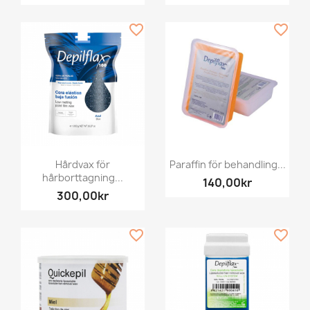
favorite_border
favorite_border
Hårdvax för
Paraffin för behandling...
hårborttagning...
140,00kr
300,00kr
favorite_border
favorite_border