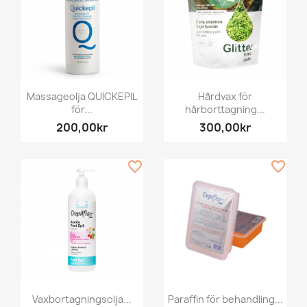
Massageolja QUICKEPIL
Hårdvax för
för...
hårborttagning...
200,00kr
300,00kr
favorite_border
favorite_border
Vaxbortagningsolja...
Paraffin för behandling...