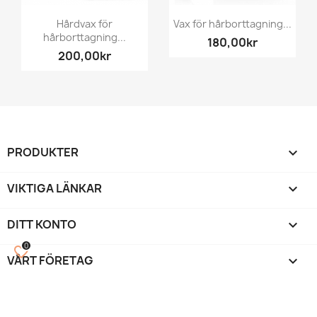
Hårdvax för
Vax för hårborttagning...
hårborttagning...
180,00kr
200,00kr
PRODUKTER

VIKTIGA LÄNKAR

DITT KONTO

0
favorite_border
VÅRT FÖRETAG
keyboard_arrow_down
©
Beautystock
™ by Vipmart 2014-2026