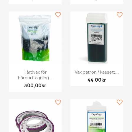
favorite_border
favorite_border
Hårdvax för
Vax patron / kassett...
hårborttagning...
44,00kr
300,00kr
favorite_border
favorite_border