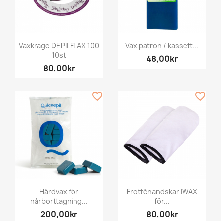
Vaxkrage DEPILFLAX 100
Vax patron / kassett...
10st
48,00kr
80,00kr
favorite_border
favorite_border
Hårdvax för
Frottéhandskar IWAX
hårborttagning...
för...
200,00kr
80,00kr