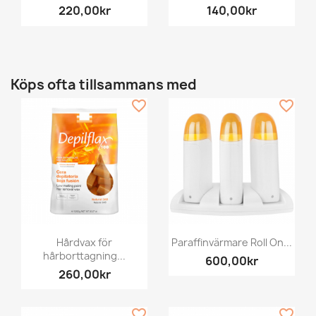
220,00kr
140,00kr
Köps ofta tillsammans med
favorite_border
favorite_border
Hårdvax för
Paraffinvärmare Roll On...
hårborttagning...
600,00kr
260,00kr
favorite_border
favorite_border