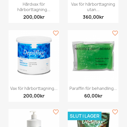
Hårdvax för
Vax för hårborttagning
hårborttagning...
utan...
200,00kr
360,00kr
favorite_border
favorite_border
Vax för hårborttagning...
Paraffin för behandling...
200,00kr
60,00kr
favorite_border
favorite_border
SLUT I LAGER