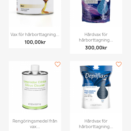
Vax för hårborttagning...
Hårdvax för
hårborttagning...
100,00kr
300,00kr
favorite_border
favorite_border
Rengöringsmedel från
Hårdvax för
vax...
hårborttagning...