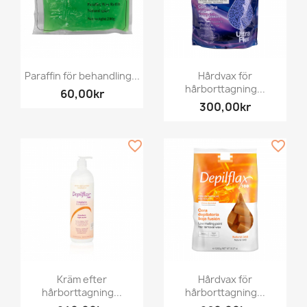
Paraffin för behandling...
Hårdvax för
hårborttagning...
60,00kr
300,00kr
favorite_border
favorite_border
Kräm efter
Hårdvax för
hårborttagning...
hårborttagning...