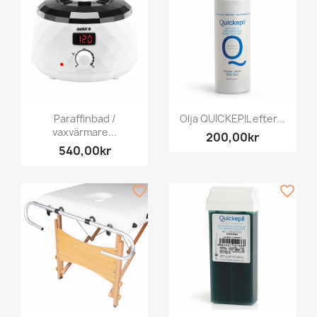
Paraffinbad /
Olja QUICKEPIL efter...
vaxvärmare...
200,00kr
540,00kr
favorite_border
favorite_border