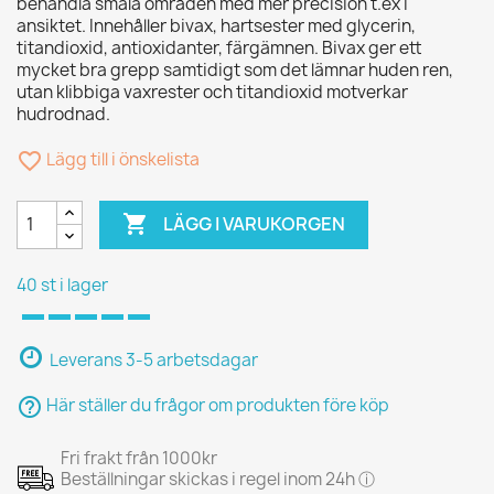
behandla smala områden med mer precision t.ex i
ansiktet. Innehåller bivax, hartsester med glycerin,
titandioxid, antioxidanter, färgämnen. Bivax ger ett
mycket bra grepp samtidigt som det lämnar huden ren,
utan klibbiga vaxrester och titandioxid motverkar
hudrodnad.
favorite_border
Lägg till i önskelista

LÄGG I VARUKORGEN
40 st i lager
Leverans 3-5 arbetsdagar
help_outline
Här ställer du frågor om produkten före köp
Fri frakt från 1000kr
Beställningar skickas i regel inom 24h ⓘ