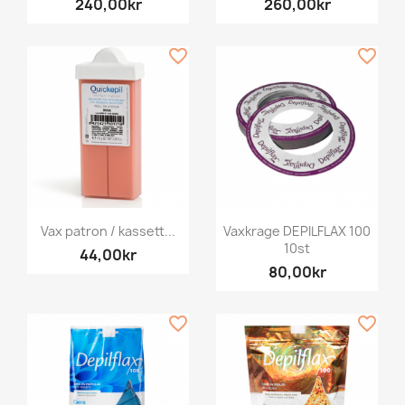
240,00kr
260,00kr
favorite_border
favorite_border
Vax patron / kassett...
Vaxkrage DEPILFLAX 100
10st
44,00kr
80,00kr
favorite_border
favorite_border