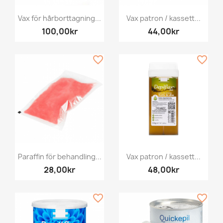
Vax för hårborttagning...
Vax patron / kassett...
100,00kr
44,00kr
favorite_border
favorite_border
Paraffin för behandling...
Vax patron / kassett...
28,00kr
48,00kr
favorite_border
favorite_border