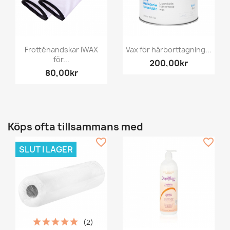
Frottéhandskar IWAX
Vax för hårborttagning...
för...
200,00kr
80,00kr
Köps ofta tillsammans med
favorite_border
favorite_border
SLUT I LAGER
(2)