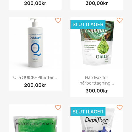
200,00kr
300,00kr
favorite_border
favorite_border
SLUT I LAGER
Olja QUICKEPIL efter...
Hårdvax för
hårborttagning...
200,00kr
300,00kr
favorite_border
favorite_border
SLUT I LAGER