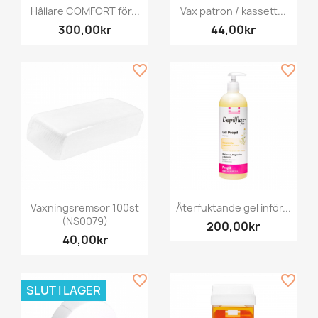
Hållare COMFORT för...
Vax patron / kassett...
300,00kr
44,00kr
favorite_border
favorite_border
Vaxningsremsor 100st
Återfuktande gel inför...
(NS0079)
200,00kr
40,00kr
favorite_border
favorite_border
SLUT I LAGER