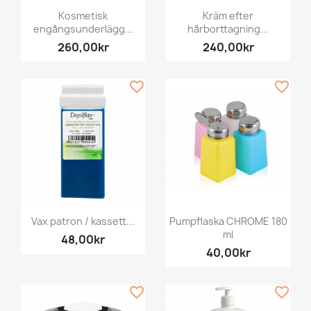
Kosmetisk
Kräm efter
engångsunderlägg...
hårborttagning...
260,00kr
240,00kr
favorite_border
favorite_border
Vax patron / kassett...
Pumpflaska CHROME 180
ml
48,00kr
40,00kr
favorite_border
favorite_border