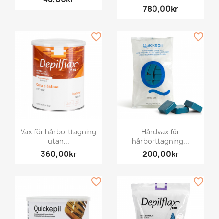
780,00kr
favorite_border
favorite_border
Vax för hårborttagning
Hårdvax för
utan...
hårborttagning...
360,00kr
200,00kr
favorite_border
favorite_border