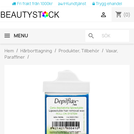
Fri frakt från 1000kr
Kundtjänst
Trygg ehandel
24/7
shopping_cart

(0)
MENU
search
Hem
Hårborttagning
Produkter, Tillbehör
Vaxar,
Paraffiner