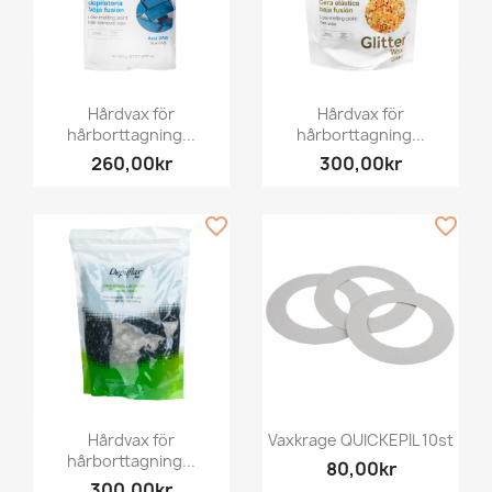
Hårdvax för
Hårdvax för
hårborttagning...
hårborttagning...
260,00kr
300,00kr
favorite_border
favorite_border
Hårdvax för
Vaxkrage QUICKEPIL 10st
hårborttagning...
80,00kr
300,00kr