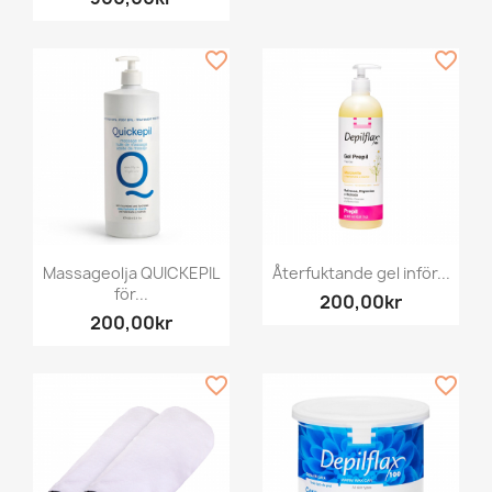
favorite_border
favorite_border
Massageolja QUICKEPIL
Återfuktande gel inför...
för...
200,00kr
200,00kr
favorite_border
favorite_border