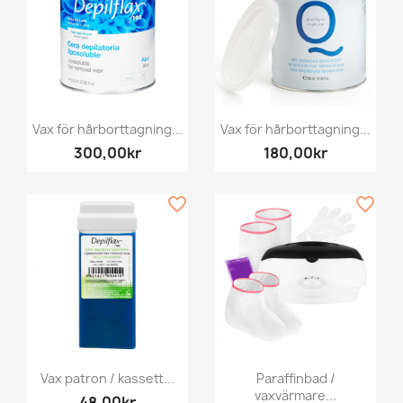
Vax för hårborttagning...
Vax för hårborttagning...
300,00kr
180,00kr
favorite_border
favorite_border
Vax patron / kassett...
Paraffinbad /
vaxvärmare...
48,00kr