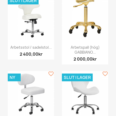
SLUT I LAGER
Arbetsstol / sadelstol...
Arbetspall (hög)
GABBIANO...
2 400,00kr
2 000,00kr
favorite_border
favorite_border
NY
SLUT I LAGER