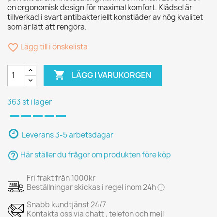
en ergonomisk design för maximal komfort. Klädsel är
tillverkad i svart antibakteriellt konstläder av hög kvalitet
som är lätt att rengöra.
favorite_border
Lägg till i önskelista

LÄGG I VARUKORGEN
363 st i lager
Leverans 3-5 arbetsdagar
help_outline
Här ställer du frågor om produkten före köp
Fri frakt från 1000kr
Beställningar skickas i regel inom 24h ⓘ
Snabb kundtjänst 24/7
Kontakta oss via chatt , telefon och mejl