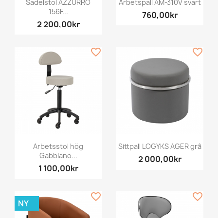
Sadelstol AZZURRO
Arbetspall AM-310V svart
156F...
760,00kr
2 200,00kr
favorite_border
favorite_border
Arbetsstol hög
Sittpall LOGYKS AGER grå
Gabbiano...
2 000,00kr
1 100,00kr
favorite_border
favorite_border
NY