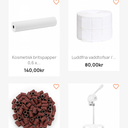
favorite_border
favorite_border
Kosmetisk britspapper
Luddfria vaddtofsar /...
0,6 x...
80,00kr
140,00kr
favorite_border
favorite_border