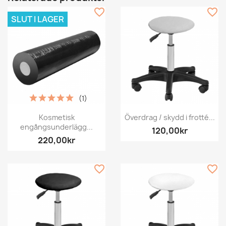
favorite_border
favorite_border
SLUT I LAGER
(1)
Kosmetisk
Överdrag / skydd i frotté...
engångsunderlägg...
120,00kr
220,00kr
favorite_border
favorite_border