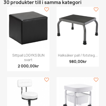
30 produkter till i samma kategori
favorite_border
favorite_border
Sittpall LOGYKS BUN
Halksäker pall / fotsteg...
svart
980,00kr
2 000,00kr
favorite_border
favorite_border