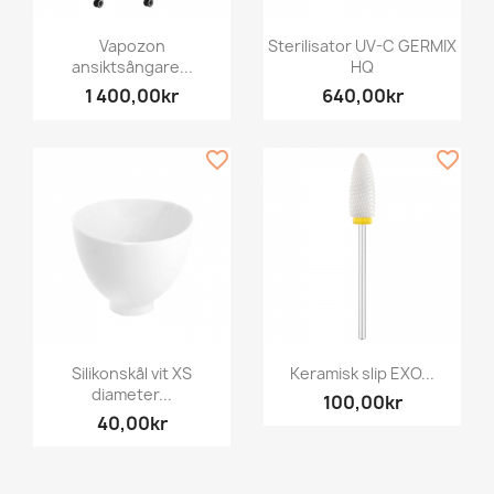
Vapozon
Sterilisator UV-C GERMIX
ansiktsångare...
HQ
1 400,00kr
640,00kr
favorite_border
favorite_border
Silikonskål vit XS
Keramisk slip EXO...
diameter...
100,00kr
40,00kr