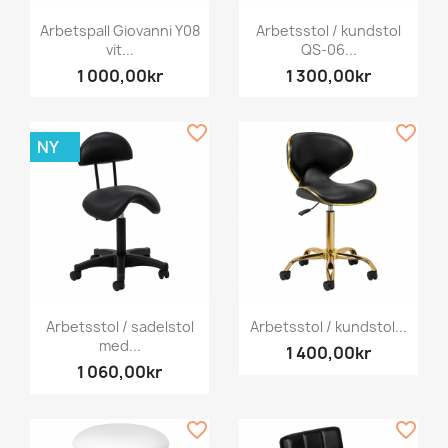
Arbetspall Giovanni Y08
Arbetsstol / kundstol
vit...
QS-06...
1 000,00kr
1 300,00kr
favorite_border
favorite_border
NY
Arbetsstol / sadelstol
Arbetsstol / kundstol...
med...
1 400,00kr
1 060,00kr
favorite_border
favorite_border