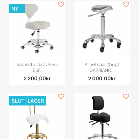
favorite_border
favorite_border
NY
Sadelstol AZZURRO
Arbetspall (hög)
156F...
GABBIANO...
2 200,00kr
2 000,00kr
favorite_border
favorite_border
SLUT I LAGER