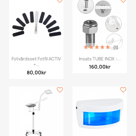
(1)
Fotvårdsset Fotfil ACTIV
Insats TUBE INOX -...
+...
160,00kr
80,00kr
favorite_border
favorite_border