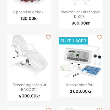
Slipband till elfilar /...
Vapozon ansiktsångare
D-008...
120,00kr
980,00kr
favorite_border
favorite_border
SLUT I LAGER
Behandlingssäng vit
Kombienhet för...
BASIC 210
2 000,00kr
4 300,00kr
favorite_border
favorite_border