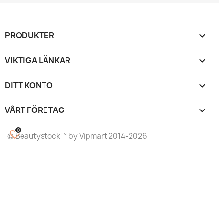
PRODUKTER

VIKTIGA LÄNKAR

DITT KONTO

VÅRT FÖRETAG
keyboard_arrow_down
0
favorite_border
©
Beautystock
™ by Vipmart 2014-2026