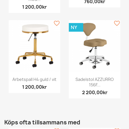
760,00kr
1 200,00kr
favorite_border
favorite_border
NY
Arbetspall H4 guld / vit
Sadelstol AZZURRO
156F...
1 200,00kr
2 200,00kr
Köps ofta tillsammans med