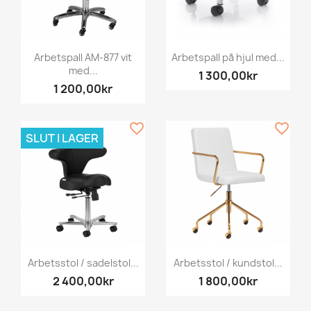
Arbetspall AM-877 vit
Arbetspall på hjul med...
med...
1 300,00kr
1 200,00kr
favorite_border
favorite_border
SLUT I LAGER
Arbetsstol / sadelstol...
Arbetsstol / kundstol...
2 400,00kr
1 800,00kr