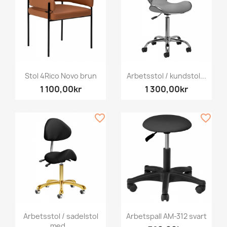
Stol 4Rico Novo brun
Arbetsstol / kundstol...
1 100,00kr
1 300,00kr
favorite_border
favorite_border
Arbetsstol / sadelstol
Arbetspall AM-312 svart
med...