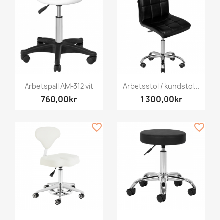
Arbetspall AM-312 vit
Arbetsstol / kundstol...
760,00kr
1 300,00kr
favorite_border
favorite_border