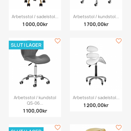
Arbetsstol / sadelstol...
Arbetsstol / kundstol...
1 000,00kr
1 700,00kr
favorite_border
favorite_border
SLUT I LAGER
Arbetsstol / kundstol
Arbetsstol / sadelstol...
QS-06...
1 200,00kr
1 100,00kr
favorite_border
favorite_border