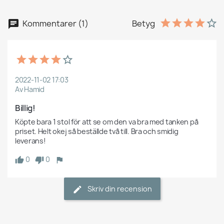
Kommentarer (1)
Betyg
2022-11-02 17:03
Av Hamid
Billig!
Köpte bara 1 stol för att se om den va bra med tanken på 
priset. Helt okej så beställde två till. Bra och smidig 
leverans!
0
0
Skriv din recension