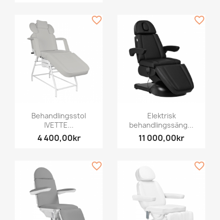
favorite_border
favorite_border
Behandlingsstol
Elektrisk
IVETTE...
behandlingssäng...
4 400,00kr
11 000,00kr
favorite_border
favorite_border