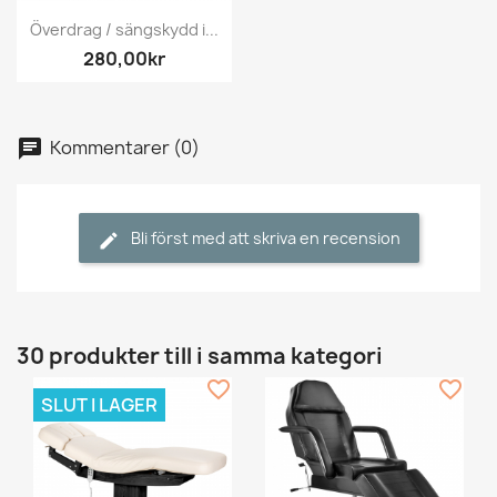
Överdrag / sängskydd i...
280,00kr
Kommentarer (0)
Bli först med att skriva en recension
30 produkter till i samma kategori
favorite_border
favorite_border
SLUT I LAGER