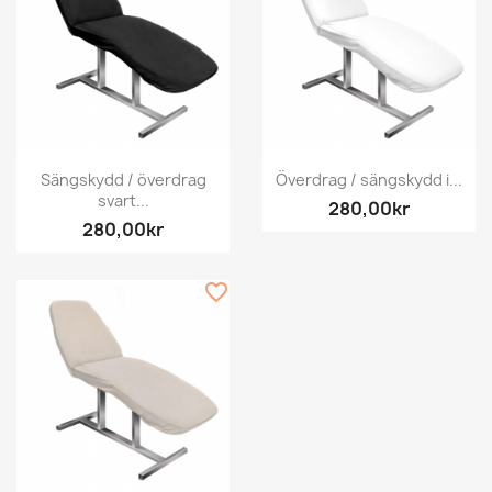
Sängskydd / överdrag
Överdrag / sängskydd i...
svart...
280,00kr
280,00kr
favorite_border