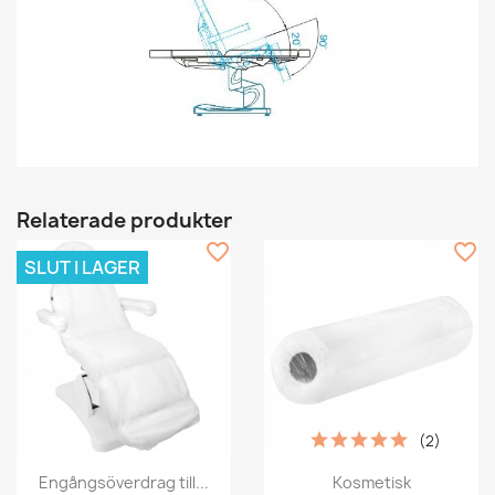
Relaterade produkter
favorite_border
favorite_border
SLUT I LAGER
(2)
Engångsöverdrag till...
Kosmetisk