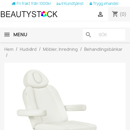
Fri frakt från 1000kr
Kundtjänst
Trygg ehandel
24/7
shopping_cart

(0)
MENU
search
Hem
Hudvård
Möbler, Inredning
Behandlingsbänkar