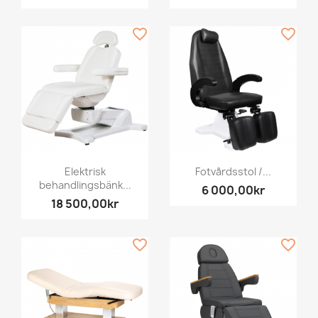
favorite_border
favorite_border
Elektrisk
Fotvårdsstol /...
behandlingsbänk...
6 000,00kr
18 500,00kr
favorite_border
favorite_border