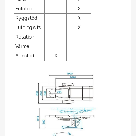
Fotstöd
X
Ryggstöd
X
Lutning sits
X
Rotation
Värme
Armstöd
X