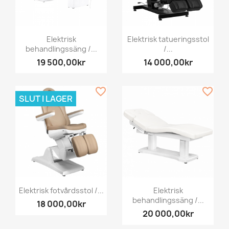
Elektrisk
Elektrisk tatueringsstol
behandlingssäng /...
/...
19 500,00kr
14 000,00kr
favorite_border
favorite_border
SLUT I LAGER
Elektrisk fotvårdsstol /...
Elektrisk
behandlingssäng /...
18 000,00kr
20 000,00kr