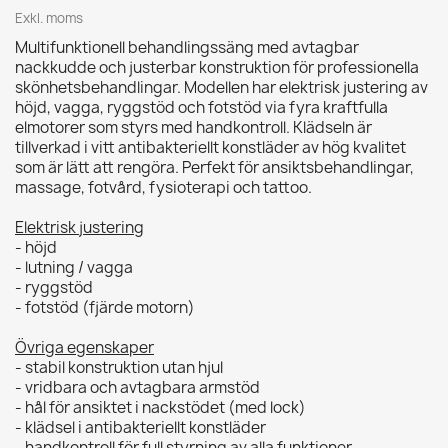
Exkl. moms
Multifunktionell behandlingssäng med avtagbar
nackkudde och justerbar konstruktion för professionella
skönhetsbehandlingar. Modellen har elektrisk justering av
höjd, vagga, ryggstöd och fotstöd via fyra kraftfulla
elmotorer som styrs med handkontroll. Klädseln är
tillverkad i vitt antibakteriellt konstläder av hög kvalitet
som är lätt att rengöra. Perfekt för ansiktsbehandlingar,
massage, fotvård, fysioterapi och tattoo.
Elektrisk justering
- höjd
- lutning / vagga
- ryggstöd
- fotstöd (fjärde motorn)
Övriga egenskaper
- stabil konstruktion utan hjul
- vridbara och avtagbara armstöd
- hål för ansiktet i nackstödet (med lock)
- klädsel i antibakteriellt konstläder
- handkontroll för full styrning av alla funktioner