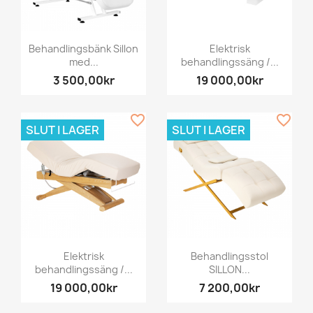
Behandlingsbänk Sillon
Elektrisk
med...
behandlingssäng /...
3 500,00kr
19 000,00kr
favorite_border
favorite_border
SLUT I LAGER
SLUT I LAGER
Elektrisk
Behandlingsstol
behandlingssäng /...
SILLON...
19 000,00kr
7 200,00kr