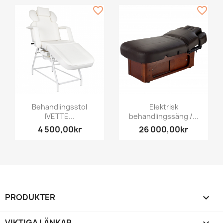
favorite_border
favorite_border
Behandlingsstol
Elektrisk
IVETTE...
behandlingssäng /...
4 500,00kr
26 000,00kr
PRODUKTER

VIKTIGA LÄNKAR