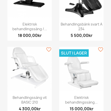
Elektrisk
Behandlingsbänk svart A
behandlingssäng /...
234
18 000,00kr
5 500,00kr
favorite_border
favorite_border
SLUT I LAGER
Behandlingssäng vit
Elektrisk
BASIC 210
behandlingssäng...
4 300,00kr
15 000,00kr