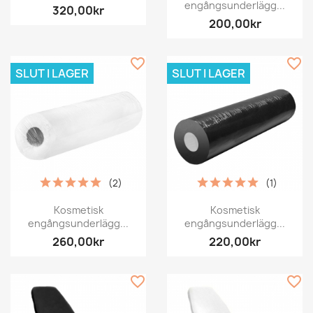
engångsunderlägg...
320,00kr
200,00kr
favorite_border
favorite_border
SLUT I LAGER
SLUT I LAGER
(2)
(1)
Kosmetisk
Kosmetisk
engångsunderlägg...
engångsunderlägg...
260,00kr
220,00kr
favorite_border
favorite_border