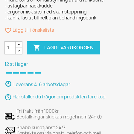
- avtagbar nackkudde
- ergonomisk sits med skumstoppning
- kan fällas ut till helt plan behandlingsbänk
favorite_border
Lägg till i önskelista

LÄGG I VARUKORGEN
12 st i lager
Leverans 4-6 arbetsdagar
help_outline
Här ställer du frågor om produkten före köp
Fri frakt från 1000kr
Beställningar skickas i regel inom 24h ⓘ
Snabb kundtjänst 24/7
Kontakta oss via chatt , telefon och mejl