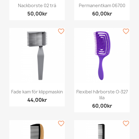
Nackborste 02 trä
Permanentkam 06700
50,00kr
60,00kr
favorite_border
favorite_border
Fade kam för klippmaskin
Flexibel hårborste O-327
lila
44,00kr
60,00kr
favorite_border
favorite_border