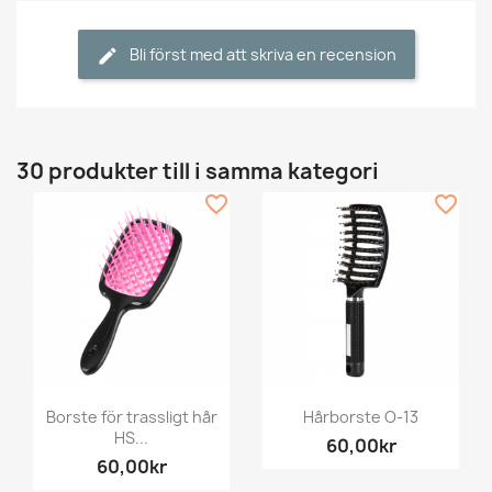
Bli först med att skriva en recension
30 produkter till i samma kategori
favorite_border
favorite_border
Borste för trassligt hår
Hårborste O-13
HS...
60,00kr
60,00kr