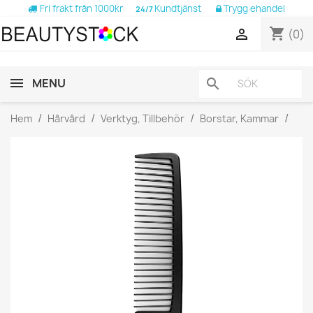
Fri frakt från 1000kr
Kundtjänst
Trygg ehandel
24/7
shopping_cart

(0)
MENU
search
Hem
Hårvård
Verktyg, Tillbehör
Borstar, Kammar