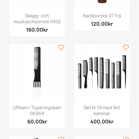
Skägg- och
Nackborste 01 Trä
mustaschborste H102
120,00kr
160,00kr
favorite_border
favorite_border
Liftkam / Tuperingskam
Set N-19 med 9st
06969
kammar
60,00kr
400,00kr