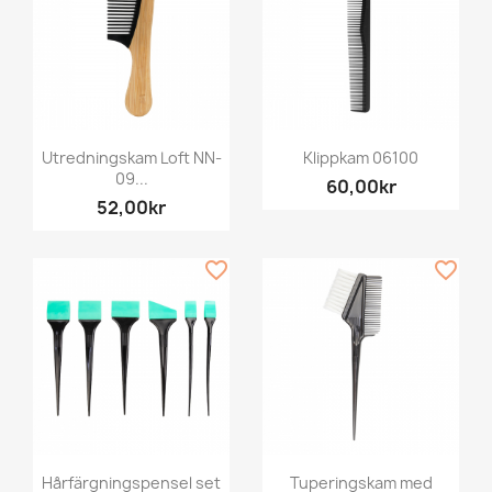
Utredningskam Loft NN-
Klippkam 06100
09...
60,00kr
52,00kr
favorite_border
favorite_border
Hårfärgningspensel set
Tuperingskam med