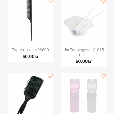
favorite_border
favorite_border
Tuperingskam 06600
Hårfärgningsset C-01 3
delar
60,00kr
60,00kr
favorite_border
favorite_border