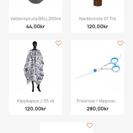
Vattenspruta BALL 200ml
Nackborste 01 Trä
44,00kr
120,00kr
favorite_border
favorite_border
Klippkappa J-05 vit
Frisörsax / klippsax...
120,00kr
280,00kr
favorite_border