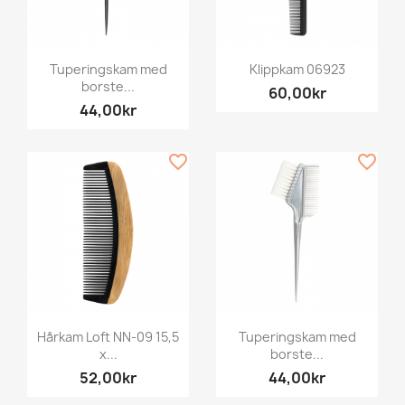
Tuperingskam med
Klippkam 06923
borste...
60,00kr
44,00kr
favorite_border
favorite_border
Hårkam Loft NN-09 15,5
Tuperingskam med
x...
borste...
52,00kr
44,00kr