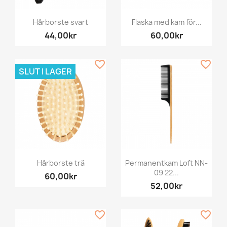
Hårborste svart
Flaska med kam för...
44,00kr
60,00kr
favorite_border
favorite_border
SLUT I LAGER
Hårborste trä
Permanentkam Loft NN-
09 22...
60,00kr
52,00kr
favorite_border
favorite_border