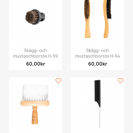
Skägg- och
Skägg- och
mustaschborste H-59
mustaschborste H-64
60,00kr
60,00kr
favorite_border
favorite_border