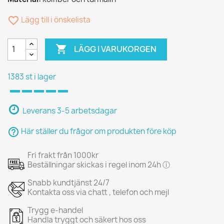
favorite_border
Lägg till i önskelista

LÄGG I VARUKORGEN
1383 st i lager
Leverans 3-5 arbetsdagar
help_outline
Här ställer du frågor om produkten före köp
Fri frakt från 1000kr
Beställningar skickas i regel inom 24h ⓘ
Snabb kundtjänst 24/7
Kontakta oss via chatt , telefon och mejl
Trygg e-handel
Handla tryggt och säkert hos oss