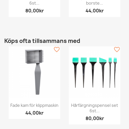
6st...
borste...
80,00kr
44,00kr
Köps ofta tillsammans med
favorite_border
favorite_border
Fade kam för klippmaskin
Hårfärgningspensel set
6st...
44,00kr
80,00kr