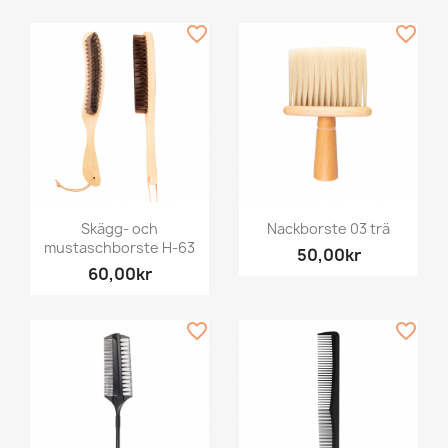
favorite_border
favorite_border
Skägg- och
Nackborste 03 trä
mustaschborste H-63
50,00kr
60,00kr
favorite_border
favorite_border