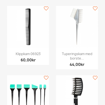
favorite_border
favorite_border
Klippkam 06923
Tuperingskam med
borste...
60,00kr
44,00kr
favorite_border
favorite_border