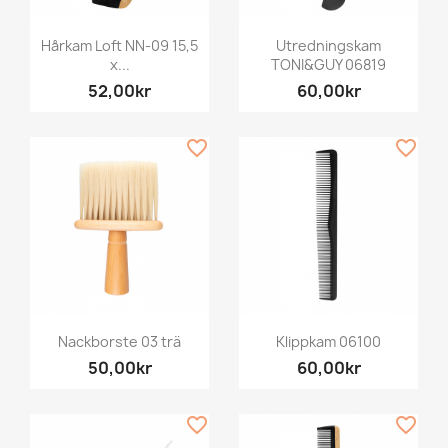
Hårkam Loft NN-09 15,5
Utredningskam
x...
TONI&GUY 06819
52,00kr
60,00kr
favorite_border
favorite_border
Nackborste 03 trä
Klippkam 06100
50,00kr
60,00kr
favorite_border
favorite_border