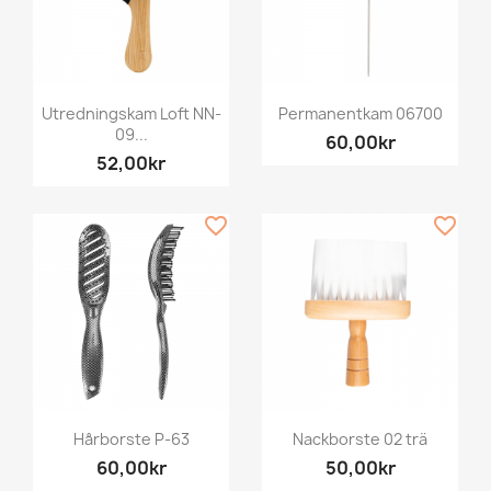
Utredningskam Loft NN-
Permanentkam 06700
09...
60,00kr
52,00kr
favorite_border
favorite_border
Hårborste P-63
Nackborste 02 trä
60,00kr
50,00kr