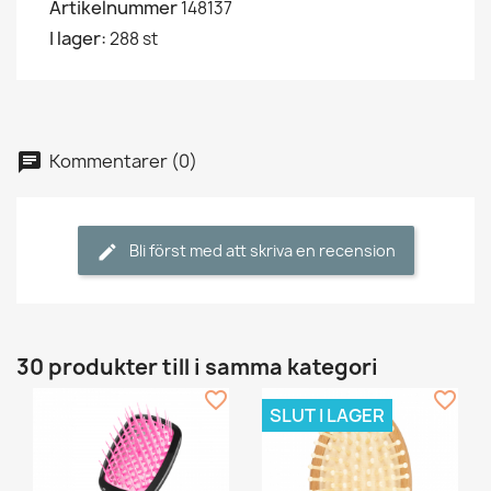
Artikelnummer
148137
I lager:
288 st
Kommentarer (0)
Bli först med att skriva en recension
30 produkter till i samma kategori
favorite_border
favorite_border
SLUT I LAGER