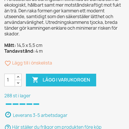
ekologiskt, hållbart samt mer motståndskraftigt mot fukt
än trä. Den raka formen ger kammen ett modernt
utseende, samtidigt som den säkerställer lätthet och
användarvänlighet. Utredningskammens tjocka, breda
tänder gör kamningen enklare och minimerar risken för
skador.
Mått:
14,5 x 5,5 cm
Tandavstånd:
4 m
favorite_border
Lägg till i önskelista

LÄGG I VARUKORGEN
288 st i lager
Leverans 3-5 arbetsdagar
help_outline
Här ställer du frågor om produkten före köp