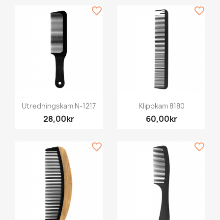
favorite_border
favorite_border
Utredningskam N-1217
Klippkam 8180
28,00kr
60,00kr
favorite_border
favorite_border