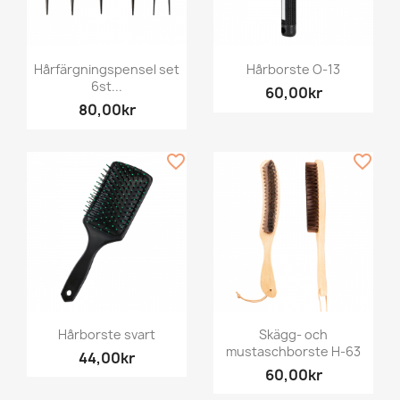
Hårfärgningspensel set
Hårborste O-13
6st...
60,00kr
80,00kr
favorite_border
favorite_border
Hårborste svart
Skägg- och
mustaschborste H-63
44,00kr
60,00kr