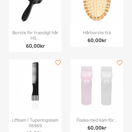
Borste för trassligt hår
Hårborste trä
HS...
60,00kr
60,00kr
favorite_border
favorite_border
Liftkam / Tuperingskam
Flaska med kam för...
06969
60,00kr