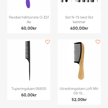
Flexibel hårborste O-327
Set N-19 med 9st
lila
kammar
60,00kr
400,00kr
favorite_border
favorite_border
Tuperingskam 06600
Utredningskam Loft NN-
09 19...
60,00kr
52,00kr