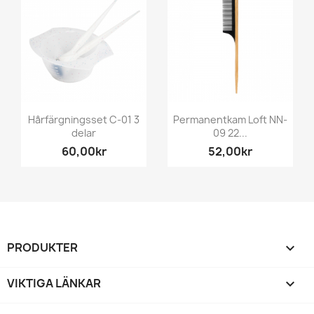
Hårfärgningsset C-01 3
Permanentkam Loft NN-
delar
09 22...
60,00kr
52,00kr
PRODUKTER

VIKTIGA LÄNKAR
