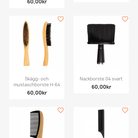
60,00kr
favorite_border
favorite_border
Skägg- och
Nackborste 04 svart
mustaschborste H-64
60,00kr
60,00kr
favorite_border
favorite_border