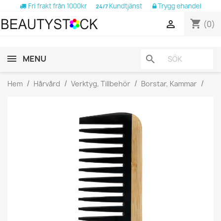
Fri frakt från 1000kr
Kundtjänst
Trygg ehandel
24/7
shopping_cart

(0)
MENU
search
Hem
Hårvård
Verktyg, Tillbehör
Borstar, Kammar