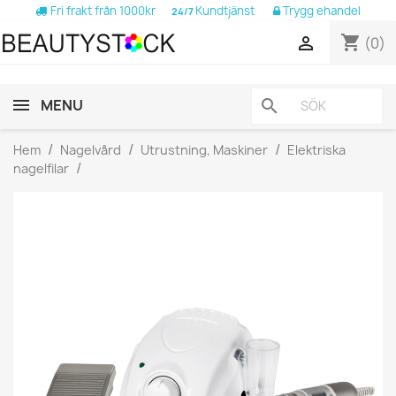
Fri frakt från 1000kr
Kundtjänst
Trygg ehandel
24/7
shopping_cart

(0)
MENU
search
Hem
Nagelvård
Utrustning, Maskiner
Elektriska
nagelfilar