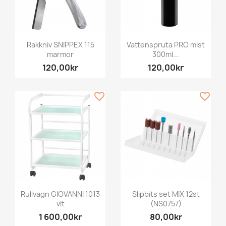
Rakkniv SNIPPEX 115
Vattenspruta PRO mist
marmor
300ml...
120,00kr
120,00kr
favorite_border
favorite_border
Rullvagn GIOVANNI 1013
Slipbits set MIX 12st
vit
(NS0757)
1 600,00kr
80,00kr