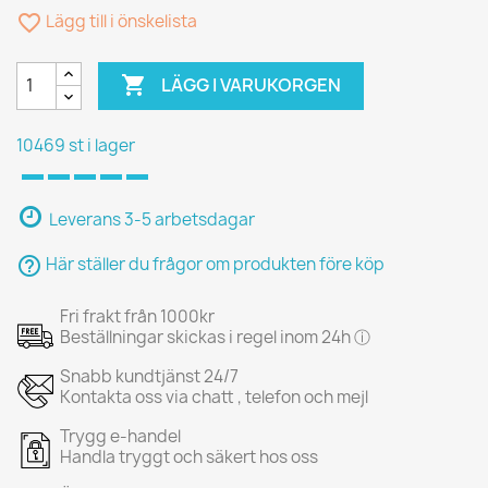
favorite_border
Lägg till i önskelista

LÄGG I VARUKORGEN
10469 st i lager
Leverans 3-5 arbetsdagar
help_outline
Här ställer du frågor om produkten före köp
Fri frakt från 1000kr
Beställningar skickas i regel inom 24h ⓘ
Snabb kundtjänst 24/7
Kontakta oss via chatt , telefon och mejl
Trygg e-handel
Handla tryggt och säkert hos oss