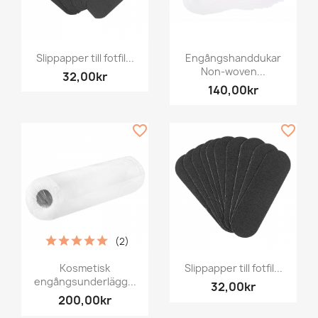
Slippapper till fotfil...
Engångshanddukar
Non-woven...
32,00kr
140,00kr
favorite_border
favorite_border
(2)
Kosmetisk
Slippapper till fotfil...
engångsunderlägg...
32,00kr
200,00kr