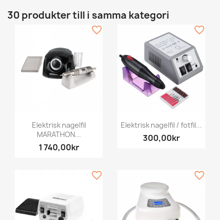
30 produkter till i samma kategori
favorite_border
favorite_border
Elektrisk nagelfil
Elektrisk nagelfil / fotfil...
MARATHON...
300,00kr
1 740,00kr
favorite_border
favorite_border