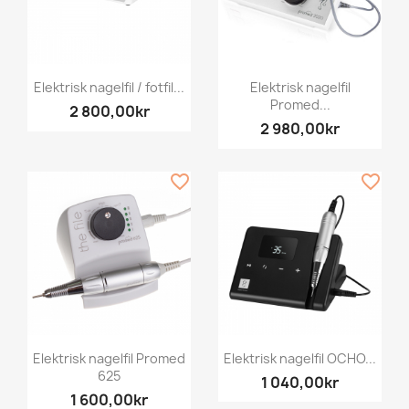
Elektrisk nagelfil / fotfil...
Elektrisk nagelfil
Promed...
2 800,00kr
2 980,00kr
favorite_border
favorite_border
Elektrisk nagelfil Promed
Elektrisk nagelfil OCHO...
625
1 040,00kr
1 600,00kr