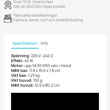
Över 10 år i branschen
Mer än 200 000 nöjda kunder
Flera olika betallösningar
Faktura, swish, kort och direktbetalning
Specifikation
Info
Spänning:
220 V -240 V
Effekt:
45 W
Motor:
upp till 30 000 varv / minut
Mått bas:
11,8 x 15,6 x 7,8 cm
Vikt bas:
1,23 kg
Vikt
huvud:
150 g
Mått huvud:
12,9 x Ø2,2 cm