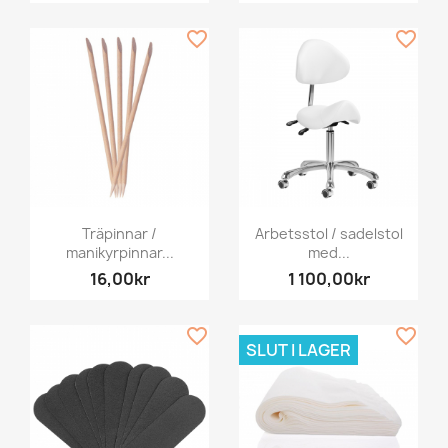
favorite_border
favorite_border
Träpinnar /
Arbetsstol / sadelstol
manikyrpinnar...
med...
16,00kr
1 100,00kr
favorite_border
favorite_border
SLUT I LAGER