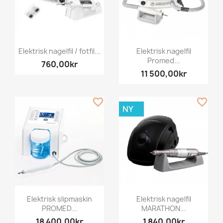
Elektrisk nagelfil / fotfil...
Elektrisk nagelfil
Promed...
760,00kr
11 500,00kr
favorite_border
favorite_border
NY
Elektrisk slipmaskin
Elektrisk nagelfil
PROMED...
MARATHON...
18 400,00kr
1 840,00kr