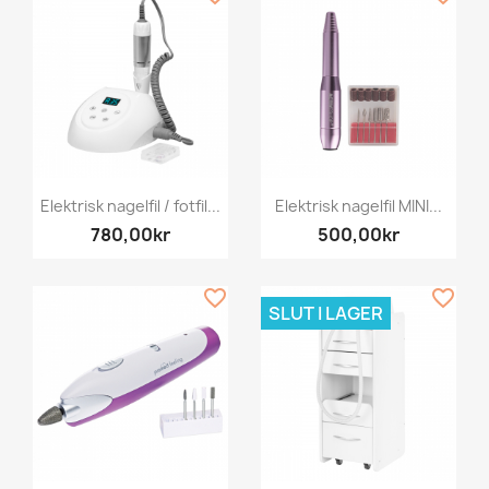
Elektrisk nagelfil / fotfil...
Elektrisk nagelfil MINI...
780,00kr
500,00kr
favorite_border
favorite_border
SLUT I LAGER