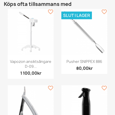
Köps ofta tillsammans med
favorite_border
favorite_border
SLUT I LAGER
Vapozon ansiktsångare
Pusher SNIPPEX 886
D-09...
80,00kr
1 100,00kr
favorite_border
favorite_border