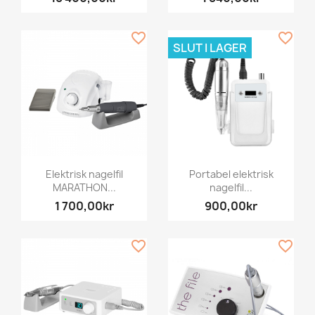
favorite_border
favorite_border
SLUT I LAGER
Elektrisk nagelfil
Portabel elektrisk
MARATHON...
nagelfil...
1 700,00kr
900,00kr
favorite_border
favorite_border