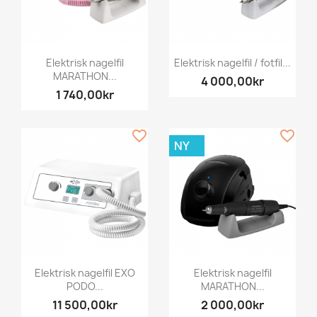
Elektrisk nagelfil
Elektrisk nagelfil / fotfil...
MARATHON...
4 000,00kr
1 740,00kr
favorite_border
favorite_border
NY
Elektrisk nagelfil EXO
Elektrisk nagelfil
PODO...
MARATHON...
11 500,00kr
2 000,00kr