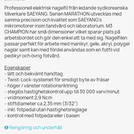
Professionell elektrisk nagelfil från ledande sydkoreanska
tillverkare SAEYANG. Serien MARATHON utvecklas med
samma precision och kvalitet som SAEYANG's
mikromotorer inom tandvård och laboratorium. M3
CHAMPION har små dimensioner vilket sparar plats på
arbetsbordet och gör den enkel att ta med sig. Nagelfilen
passar perfekt för arbete med manikyr, gele, akryl, polygel
naglar samt kan med fördel användas som en fotfil vid
pedikyr och övrig fotvård.
Egenskaper
- lätt och bekvämt handtag
- Twist-Lock-systemet för smidigt byte av fräsar
- höger / vänster rotationsriktning
- steglös hastighetskontroll upp till 30 000 varv/minut
- vridmoment 2,9 Ncm
- stiftdiameter ca 2,35 mm (3/32")
- inkl. fotpedal utan hastighetsreglage
- kontroll med fotpedal eller i basen
Rengöring och underhåll