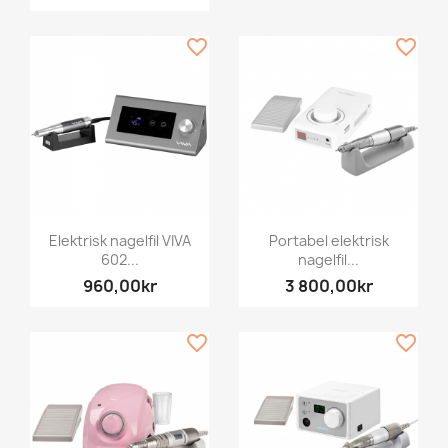
favorite_border
favorite_border
Elektrisk nagelfil VIVA
Portabel elektrisk
602...
nagelfil...
960,00kr
3 800,00kr
favorite_border
favorite_border