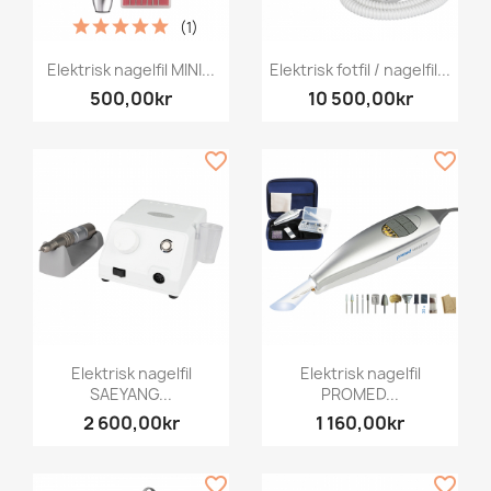
(1)
Elektrisk nagelfil MINI...
Elektrisk fotfil / nagelfil...
500,00kr
10 500,00kr
favorite_border
favorite_border
Elektrisk nagelfil
Elektrisk nagelfil
SAEYANG...
PROMED...
2 600,00kr
1 160,00kr
favorite_border
favorite_border