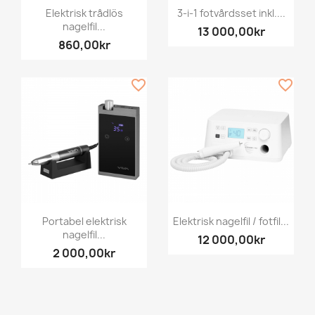
Elektrisk trådlös
3-i-1 fotvårdsset inkl....
nagelfil...
13 000,00kr
860,00kr
favorite_border
favorite_border
Portabel elektrisk
Elektrisk nagelfil / fotfil...
nagelfil...
12 000,00kr
2 000,00kr