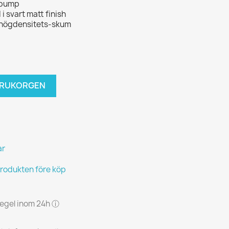
lpump
i svart matt finish
rk högdensitets-skum
VARUKORGEN
ar
produkten före köp
 regel inom 24h ⓘ