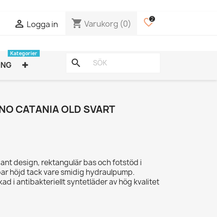
2
favorite_border
shopping_cart

Varukorg
(0)
Logga in
Kategorier
search
ING
NO CATANIA OLD SVART
gant design, rektangulär bas och fotstöd i
rbar höjd tack vare smidig hydraulpump.
rkad i antibakteriellt syntetläder av hög kvalitet