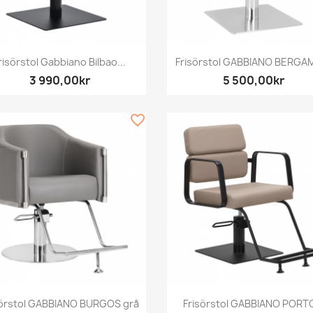
Snabbvy
Snabbvy


risörstol Gabbiano Bilbao...
Frisörstol GABBIANO BERGAM
3 990,00kr
5 500,00kr
favorite_border
Snabbvy
Snabbvy


sörstol GABBIANO BURGOS grå
Frisörstol GABBIANO PORTO