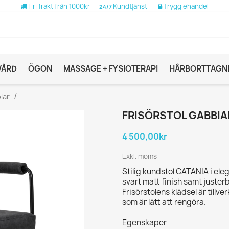
Fri frakt från 1000kr
Kundtjänst
Trygg ehandel
24/7
VÅRD
ÖGON
MASSAGE + FYSIOTERAPI
HÅRBORTTAGN
lar
FRISÖRSTOL GABBIA
4 500,00kr
Exkl. moms
Stilig kundstol CATANIA i ele
svart matt finish samt juste
Frisörstolens klädsel är tillve
som är lätt att rengöra.
Egenskaper