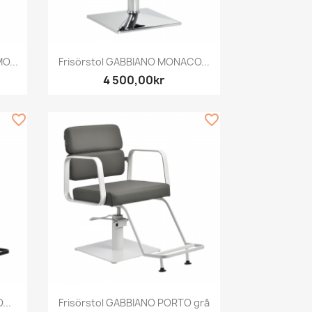
Snabbvy

O...
Frisörstol GABBIANO MONACO...
4 500,00kr
favorite_border
favorite_border
Snabbvy

...
Frisörstol GABBIANO PORTO grå