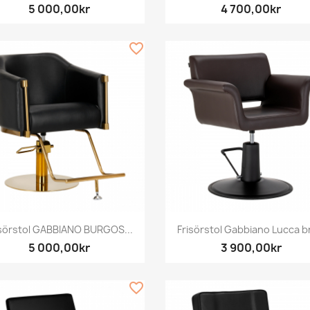
5 000,00kr
4 700,00kr
favorite_border
Snabbvy
Snabbvy


isörstol GABBIANO BURGOS...
Frisörstol Gabbiano Lucca b
5 000,00kr
3 900,00kr
favorite_border