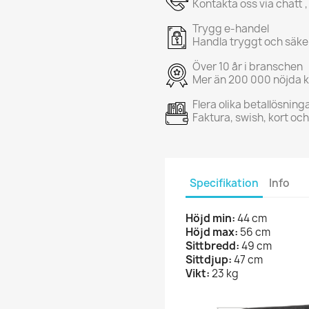
Kontakta oss via chatt ,
Trygg e-handel
Handla tryggt och säke
Över 10 år i branschen
Mer än 200 000 nöjda 
Flera olika betallösning
Faktura, swish, kort oc
Specifikation
Info
Höjd min:
44 cm
Höjd max:
56 cm
Sittbredd:
49 cm
Sittdjup:
47 cm
Vikt:
23 kg