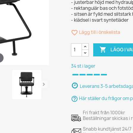
- justerbar höjd med hydrau
- rektangulär bas och fotstöd 
- sitsen är fylld med slitsta
- klädsel i svart syntetläder
favorite_border
Lägg till i önskelista

LÄGG I 
34 st i lager
Leverans 3-5 arbetsdag
help_outline
Här ställer du frågor om 
Fri frakt från 1000kr
Beställningar skickas i
Snabb kundtjänst 24/7