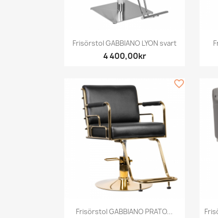
Snabbvy

Frisörstol GABBIANO LYON svart
F
4 400,00kr
favorite_border
Snabbvy

Frisörstol GABBIANO PRATO...
Fri