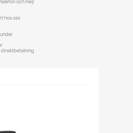
 telefon och mejl
rt hos oss
kunder
ar
h direktbetalning