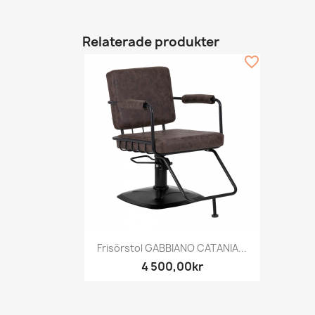
Relaterade produkter
favorite_border
Snabbvy

Frisörstol GABBIANO CATANIA...
4 500,00kr