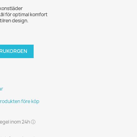
 konstläder
l för optimal komfort
ilren design.
VARUKORGEN
ar
produkten före köp
 regel inom 24h ⓘ