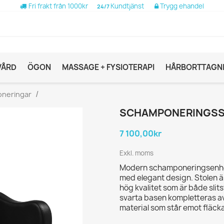
Fri frakt från 1000kr
Kundtjänst
Trygg ehandel
24/7
VÅRD
ÖGON
MASSAGE + FYSIOTERAPI
HÅRBORTTAGN
neringar
SCHAMPONERINGSST
7 100,00kr
Exkl. moms
Modern schamponeringsenhet
med elegant design. Stolen är 
hög kvalitet som är både slit
svarta basen kompletteras av e
material som står emot fläcka