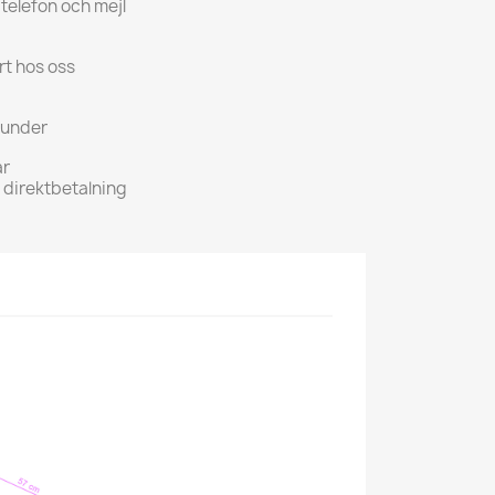
 telefon och mejl
rt hos oss
kunder
ar
h direktbetalning