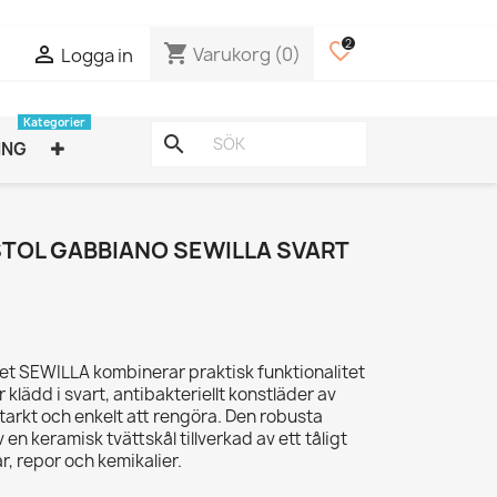
2
favorite_border
shopping_cart

Varukorg
(0)
Logga in
Kategorier
search
ING
OL GABBIANO SEWILLA SVART
 SEWILLA kombinerar praktisk funktionalitet
klädd i svart, antibakteriellt konstläder av
starkt och enkelt att rengöra. Den robusta
n keramisk tvättskål tillverkad av ett tåligt
r, repor och kemikalier.