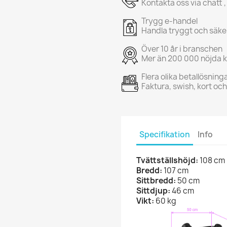
Kontakta oss via chatt ,
Trygg e-handel
Handla tryggt och säke
Över 10 år i branschen
Mer än 200 000 nöjda 
Flera olika betallösning
Faktura, swish, kort oc
Specifikation
Info
Tvättställshöjd:
108 cm
Bredd:
107 cm
Sittbredd:
50 cm
Sittdjup:
46 cm
Vikt:
60 kg