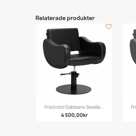
Relaterade produkter
favorite_border
Snabbvy

Frisörstol Gabbiano Sewilla...
Fr
4 500,00kr