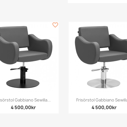
favorite_border
Snabbvy
Snabbvy


isörstol Gabbiano Sewilla...
Frisörstol Gabbiano Sewilla
4 500,00kr
4 500,00kr