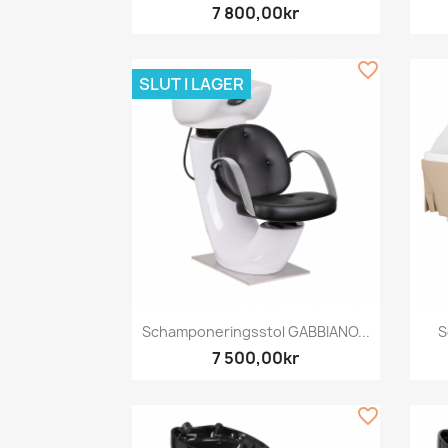
7 800,00kr
favorite_border
SLUT I LAGER
Snabbvy

Schamponeringsstol GABBIANO...
S
7 500,00kr
favorite_border