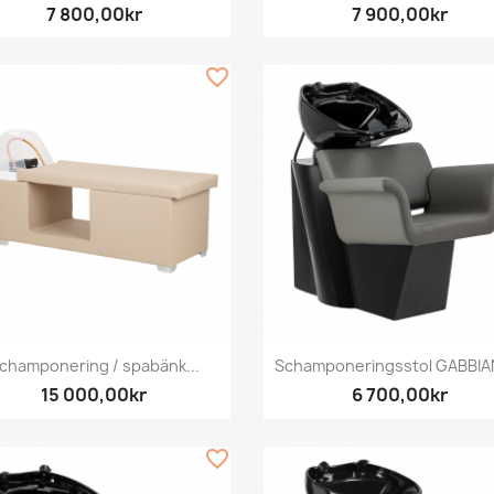
7 800,00kr
7 900,00kr
favorite_border
Snabbvy
Snabbvy


champonering / spabänk...
Schamponeringsstol GABBIAN
15 000,00kr
6 700,00kr
favorite_border