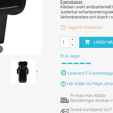
Egenskaper:
Klädsel i svart antibakteriellt
Justerbar schamponeringsskå
Vattenblandare och dusch i st
favorite_border
Lägg till i önskelista

LÄGG I 
31 st i lager
Leverans 3-5 arbetsdag
help_outline
Här ställer du frågor om 
Fri frakt från 1000kr
Beställningar skickas i
Snabb kundtjänst 24/7