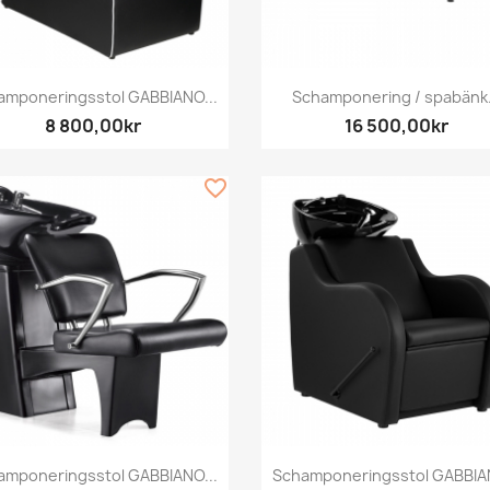
Snabbvy
Snabbvy


amponeringsstol GABBIANO...
Schamponering / spabänk.
8 800,00kr
16 500,00kr
favorite_border
Snabbvy
Snabbvy


amponeringsstol GABBIANO...
Schamponeringsstol GABBIAN