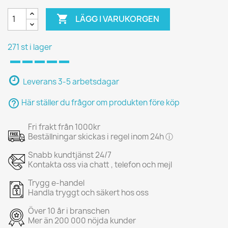

LÄGG I VARUKORGEN
271 st i lager
Leverans 3-5 arbetsdagar
help_outline
Här ställer du frågor om produkten före köp
Fri frakt från 1000kr
Beställningar skickas i regel inom 24h ⓘ
Snabb kundtjänst 24/7
Kontakta oss via chatt , telefon och mejl
Trygg e-handel
Handla tryggt och säkert hos oss
Över 10 år i branschen
Mer än 200 000 nöjda kunder