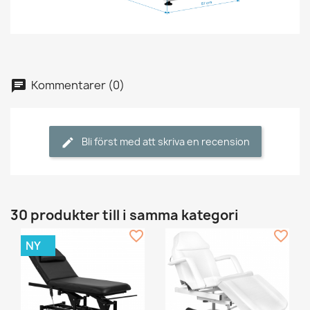
Kommentarer (0)
Bli först med att skriva en recension
30 produkter till i samma kategori
favorite_border
favorite_border
NY