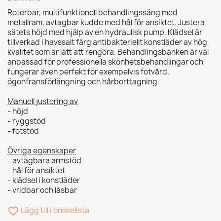
Roterbar, multifunktionell behandlingssäng med
metallram, avtagbar kudde med hål för ansiktet. Justera
sätets höjd med hjälp av en hydraulisk pump. Klädsel är
tillverkad i havssalt färg antibakteriellt konstläder av hög
kvalitet som är lätt att rengöra. Behandlingsbänken är väl
anpassad för professionella skönhetsbehandlingar och
fungerar även perfekt för exempelvis fotvård,
ögonfransförlängning och hårborttagning.
Manuell justering av
- höjd
- ryggstöd
- fotstöd
Övriga egenskaper
- avtagbara armstöd
- hål för ansiktet
- klädsel i konstläder
- vridbar och låsbar
favorite_border
Lägg till i önskelista