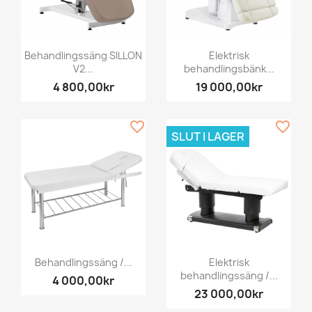
Behandlingssäng SILLON
Elektrisk
V2...
behandlingsbänk...
4 800,00kr
19 000,00kr
favorite_border
favorite_border
SLUT I LAGER
Behandlingssäng /...
Elektrisk
behandlingssäng /...
4 000,00kr
23 000,00kr