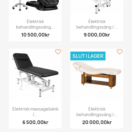
Elektrisk
Elektrisk
behandlingssäng...
behandlingssäng /...
10 500,00kr
9 000,00kr
favorite_border
favorite_border
SLUT I LAGER
Elektrisk massagebänk
Elektrisk
/...
behandlingssäng /...
6 500,00kr
20 000,00kr