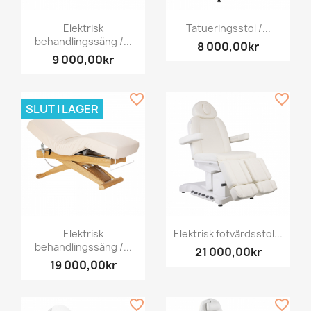
Elektrisk
Tatueringsstol /...
behandlingssäng /...
8 000,00kr
9 000,00kr
favorite_border
favorite_border
SLUT I LAGER
Elektrisk
Elektrisk fotvårdsstol...
behandlingssäng /...
21 000,00kr
19 000,00kr
favorite_border
favorite_border