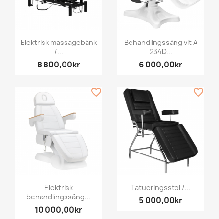
Elektrisk massagebänk
Behandlingssäng vit A
/...
234D...
8 800,00kr
6 000,00kr
favorite_border
favorite_border
Elektrisk
Tatueringsstol /...
behandlingssäng...
5 000,00kr
10 000,00kr