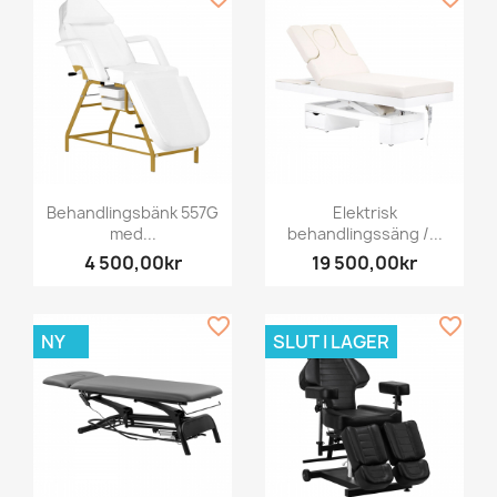
Behandlingsbänk 557G
Elektrisk
med...
behandlingssäng /...
4 500,00kr
19 500,00kr
favorite_border
favorite_border
NY
SLUT I LAGER