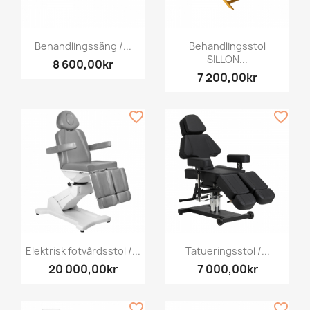
Behandlingssäng /...
Behandlingsstol
SILLON...
8 600,00kr
7 200,00kr
favorite_border
favorite_border
Elektrisk fotvårdsstol /...
Tatueringsstol /...
20 000,00kr
7 000,00kr
favorite_border
favorite_border