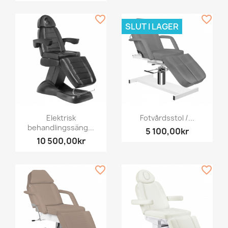
favorite_border
favorite_border
SLUT I LAGER
Elektrisk
Fotvårdsstol /...
behandlingssäng...
5 100,00kr
10 500,00kr
favorite_border
favorite_border