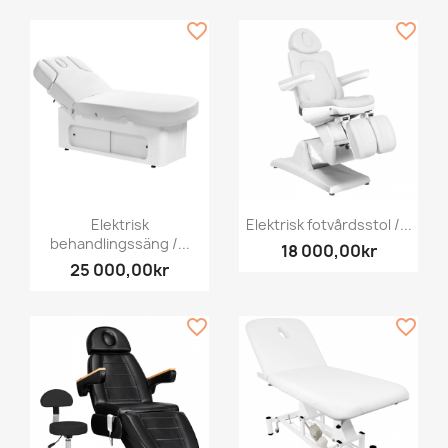
favorite_border
favorite_border
Elektrisk
Elektrisk fotvårdsstol /...
behandlingssäng /...
18 000,00kr
25 000,00kr
favorite_border
favorite_border