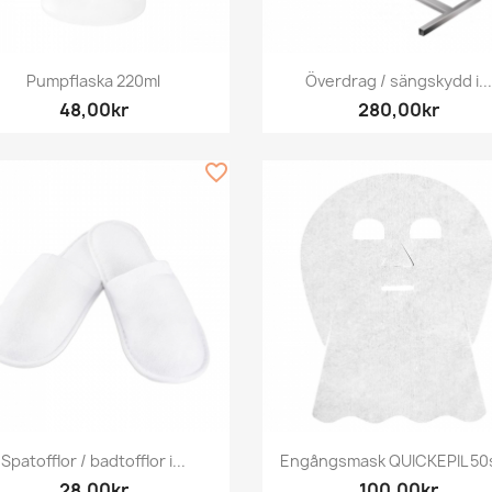
Snabbvy
Snabbvy


Pumpflaska 220ml
Överdrag / sängskydd i...
48,00kr
280,00kr
favorite_border
Snabbvy
Snabbvy


Spatofflor / badtofflor i...
Engångsmask QUICKEPIL 50s
28,00kr
100,00kr