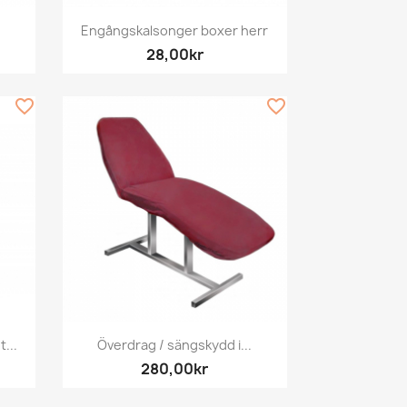
Snabbvy

Engångskalsonger boxer herr
28,00kr
favorite_border
favorite_border
Snabbvy

...
Överdrag / sängskydd i...
280,00kr