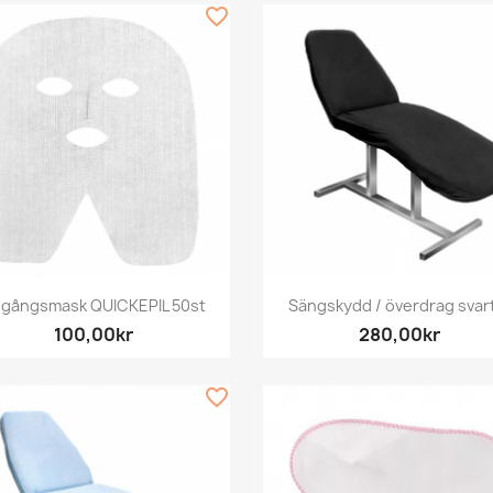
favorite_border
Snabbvy
Snabbvy


gångsmask QUICKEPIL 50st
Sängskydd / överdrag svart
100,00kr
280,00kr
favorite_border