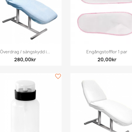
Snabbvy
Snabbvy


Överdrag / sängskydd i...
Engångstofflor 1 par
280,00kr
20,00kr
favorite_border