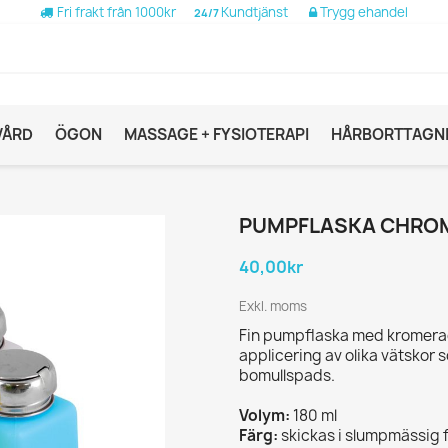
Fri frakt från 1000kr
Kundtjänst
Trygg ehandel
24/7
VÅRD
ÖGON
MASSAGE + FYSIOTERAPI
HÅRBORTTAGN
PUMPFLASKA CHROM
40,00kr
Exkl. moms
Fin pumpflaska med kromerad
applicering av olika vätskor 
bomullspads.
Volym:
180 ml
Färg:
skickas i slumpmässig 