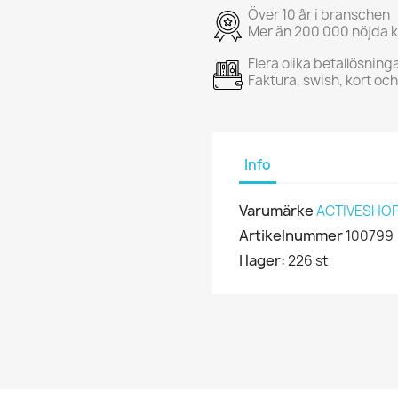
Över 10 år i branschen
Mer än 200 000 nöjda 
Flera olika betallösning
Faktura, swish, kort oc
Info
Varumärke
ACTIVESHO
Artikelnummer
100799
I lager:
226 st