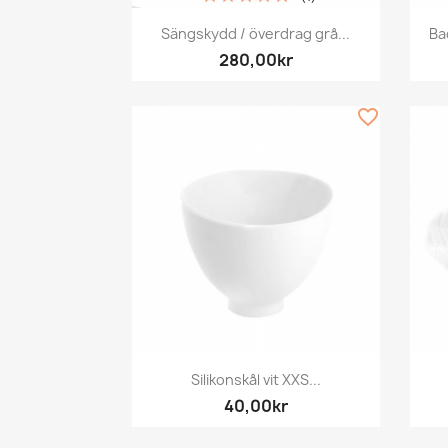
Snabbvy

Sängskydd / överdrag grå...
Ba
280,00kr
favorite_border
Snabbvy

Silikonskål vit XXS...
40,00kr