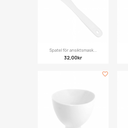
Snabbvy

Spatel för ansiktsmask...
32,00kr
favorite_border