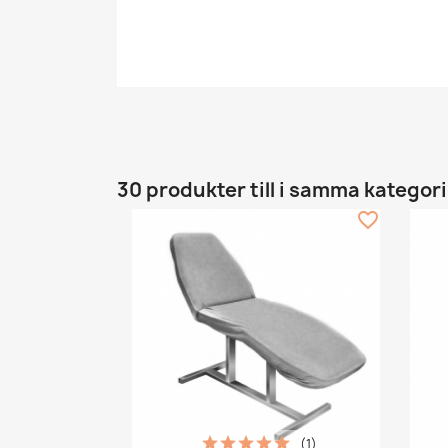
30 produkter till i samma kategori
favorite_border
(1)