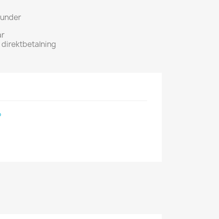
kunder
ar
h direktbetalning
P