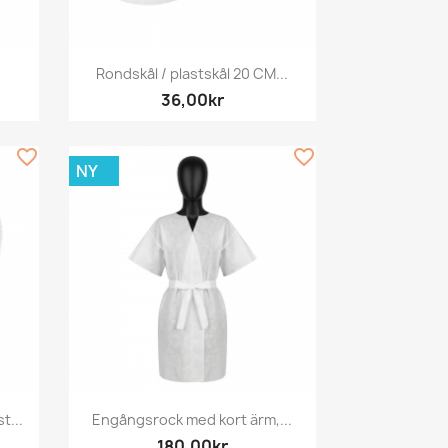
Snabbvy

Rondskål / plastskål 20 CM...
36,00kr
favorite_border
favorite_border
NY
Snabbvy

t...
Engångsrock med kort ärm,...
180,00kr