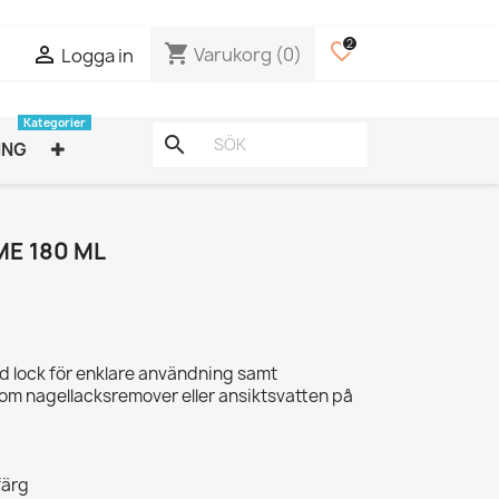
2
favorite_border
shopping_cart

Varukorg
(0)
Logga in
Kategorier
search
ING
E 180 ML
 lock för enklare användning samt
som nagellacksremover eller ansiktsvatten på
färg