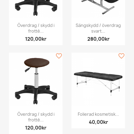
Överdrag / skydd i
Sängskydd / överdrag
frotté...
svart...
120,00kr
280,00kr
favorite_border
favorite_border
Överdrag / skydd i
Folierad kosmetisk...
frotté...
40,00kr
120,00kr