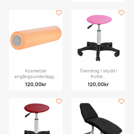
favorite_border
favorite_border
Kosmetisk
Överdrag / skydd i
engångsunderlägg...
frotté...
120,00kr
120,00kr
favorite_border
favorite_border