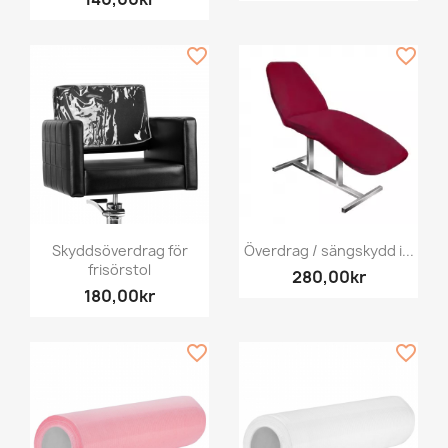
favorite_border
favorite_border
Skyddsöverdrag för
Överdrag / sängskydd i...
frisörstol
280,00kr
180,00kr
favorite_border
favorite_border