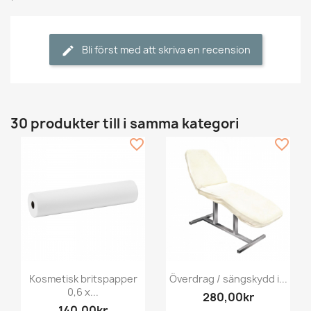
Bli först med att skriva en recension
30 produkter till i samma kategori
favorite_border
favorite_border
Kosmetisk britspapper
Överdrag / sängskydd i...
0,6 x...
280,00kr
140,00kr