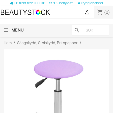
Fri frakt från 1000kr
Kundtjänst
Trygg ehandel
24/7
shopping_cart

(0)
MENU
search
Hem
Sängskydd, Stolskydd, Britspapper