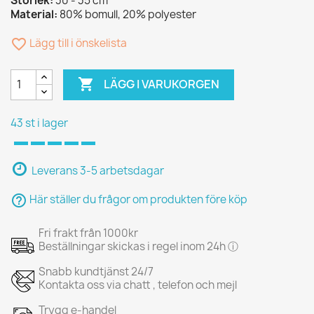
Storlek:
30 - 35 cm
Material:
80% bomull, 20% polyester
favorite_border
Lägg till i önskelista

LÄGG I VARUKORGEN
43 st i lager
Leverans 3-5 arbetsdagar
help_outline
Här ställer du frågor om produkten före köp
Fri frakt från 1000kr
Beställningar skickas i regel inom 24h ⓘ
Snabb kundtjänst 24/7
Kontakta oss via chatt , telefon och mejl
Trygg e-handel