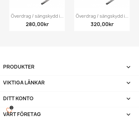
Överdrag / sängskydd i...
Överdrag / sängskydd i...
280,00kr
320,00kr
PRODUKTER

VIKTIGA LÄNKAR

DITT KONTO

0
favorite_border
VÅRT FÖRETAG
keyboard_arrow_down
©
Beautystock
™ by Vipmart 2014-2026