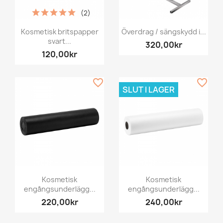
(2)
Kosmetisk britspapper
Överdrag / sängskydd i...
svart...
320,00kr
120,00kr
favorite_border
favorite_border
SLUT I LAGER
Kosmetisk
Kosmetisk
engångsunderlägg...
engångsunderlägg...
220,00kr
240,00kr