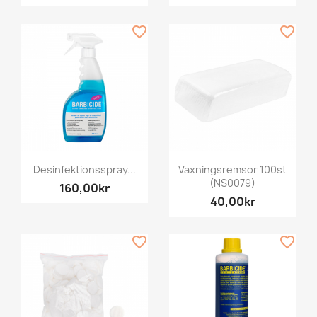
favorite_border
favorite_border
Desinfektionsspray...
Vaxningsremsor 100st
(NS0079)
160,00kr
40,00kr
favorite_border
favorite_border