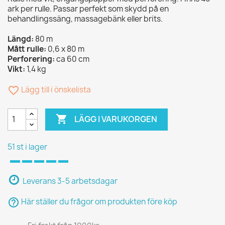
ark per rulle. Passar perfekt som skydd på en
behandlingssäng, massagebänk eller brits.
Längd:
80 m
Mått rulle:
0,6 x 80 m
Perforering:
ca 60 cm
Vikt:
1,4 kg
favorite_border
Lägg till i önskelista

LÄGG I VARUKORGEN
51 st i lager
Leverans 3-5 arbetsdagar
help_outline
Här ställer du frågor om produkten före köp