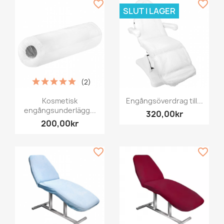
favorite_border
favorite_border
SLUT I LAGER
(2)
Kosmetisk
Engångsöverdrag till...
engångsunderlägg...
320,00kr
200,00kr
favorite_border
favorite_border