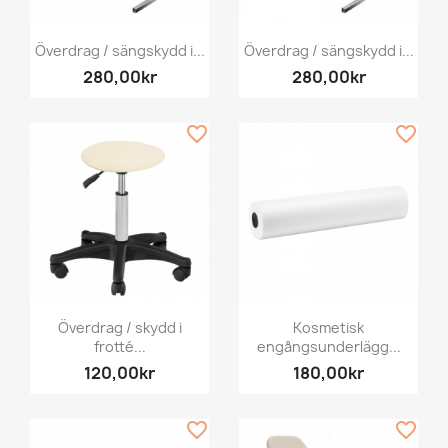
Överdrag / sängskydd i...
Överdrag / sängskydd i...
280,00kr
280,00kr
favorite_border
favorite_border
Överdrag / skydd i
Kosmetisk
frotté...
engångsunderlägg...
120,00kr
180,00kr
favorite_border
favorite_border