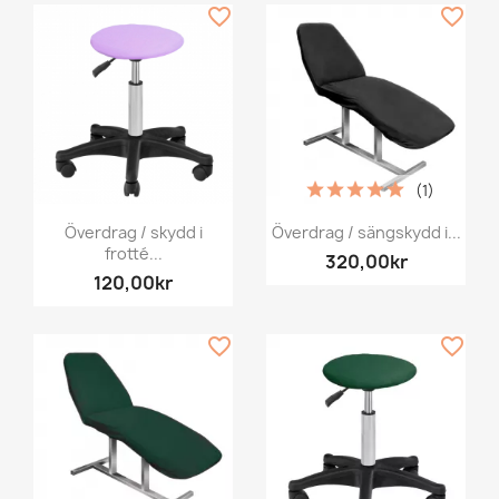
favorite_border
favorite_border
(1)
Överdrag / skydd i
Överdrag / sängskydd i...
frotté...
320,00kr
120,00kr
favorite_border
favorite_border