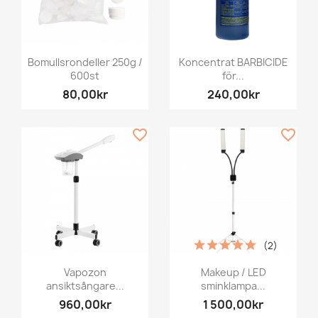
Bomullsrondeller 250g /
Koncentrat BARBICIDE
600st
för...
80,00kr
240,00kr
favorite_border
favorite_border
(2)
Vapozon
Makeup / LED
ansiktsångare...
sminklampa...
960,00kr
1 500,00kr