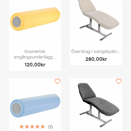
Kosmetisk
Överdrag / sängskydd i...
engångsunderlägg...
280,00kr
120,00kr
favorite_border
favorite_border
(1)