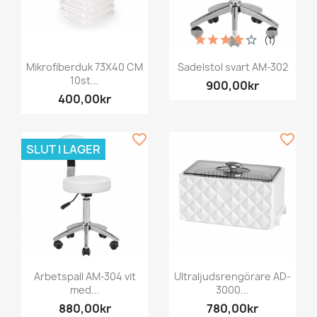
(1)
Mikrofiberduk 73X40 CM
Sadelstol svart AM-302
10st...
900,00kr
400,00kr
favorite_border
favorite_border
SLUT I LAGER
Arbetspall AM-304 vit
Ultraljudsrengörare AD-
med...
3000...
880,00kr
780,00kr