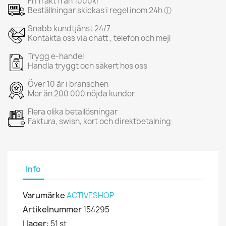
Fri frakt från 1000kr
Beställningar skickas i regel inom 24h ⓘ
Snabb kundtjänst 24/7
Kontakta oss via chatt , telefon och mejl
Trygg e-handel
Handla tryggt och säkert hos oss
Över 10 år i branschen
Mer än 200 000 nöjda kunder
Flera olika betallösningar
Faktura, swish, kort och direktbetalning
Info
Varumärke
ACTIVESHOP
Artikelnummer
154295
I lager:
51 st