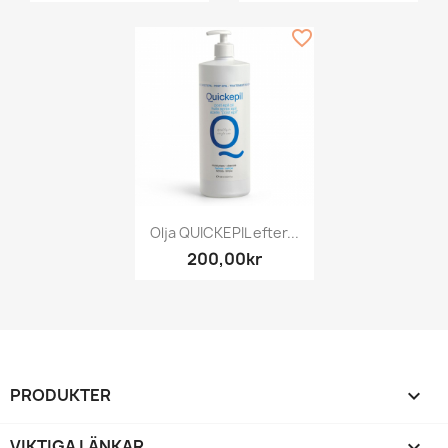
favorite_border
Olja QUICKEPIL efter...
200,00kr
PRODUKTER

VIKTIGA LÄNKAR
