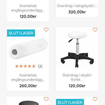
Kosmetisk
Överdrag / sängskydd i...
engångsunderlägg...
320,00kr
120,00kr
favorite_border
favorite_border
SLUT I LAGER
(2)
Kosmetisk
Överdrag / skydd i
engångsunderlägg...
frotté...
260,00kr
120,00kr
favorite_border
favorite_border
SLUT I LAGER