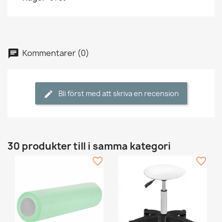
Kommentarer (0)
Bli först med att skriva en recension
30 produkter till i samma kategori
favorite_border
favorite_border