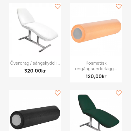
favorite_border
favorite_border
Överdrag / sängskydd i...
Kosmetisk
engångsunderlägg...
320,00kr
120,00kr
favorite_border
favorite_border