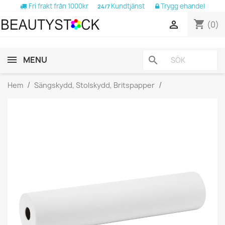
Fri frakt från 1000kr
Kundtjänst
Trygg ehandel
24/7
shopping_cart

(0)
MENU
search
Hem
Sängskydd, Stolskydd, Britspapper