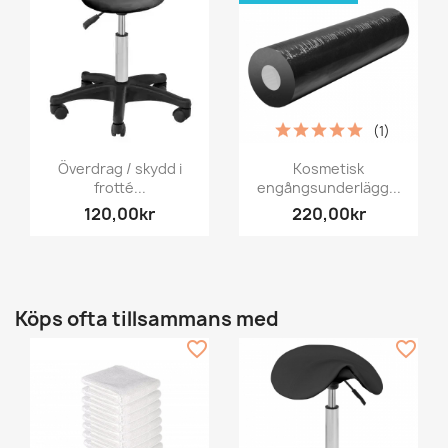
(1)
Överdrag / skydd i
Kosmetisk
frotté...
engångsunderlägg...
120,00kr
220,00kr
Köps ofta tillsammans med
favorite_border
favorite_border