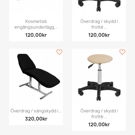
Kosmetisk
Överdrag / skydd i
engångsunderlägg...
frotté...
120,00kr
120,00kr
favorite_border
favorite_border
Överdrag / sängskydd i...
Överdrag / skydd i
frotté...
320,00kr
120,00kr