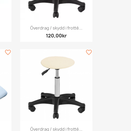
Snabbvy

Överdrag / skydd i frotté...
120,00kr
favorite_border
favorite_border
Snabbvy

Överdrag / skydd i frotté...