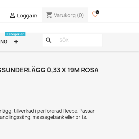
2
favorite_border
shopping_cart

Varukorg
(0)
Logga in
Kategorier
search
ING
SUNDERLÄGG 0,33 X 19M ROSA
ägg, tillverkad i perforerad fleece. Passar
andlingssäng, massagebänk eller brits.