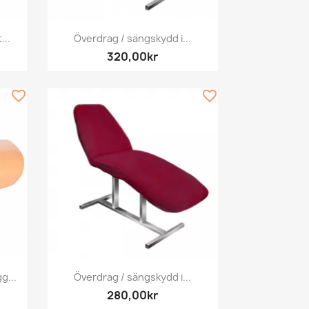
Snabbvy

...
Överdrag / sängskydd i...
320,00kr
favorite_border
favorite_border
Snabbvy

g...
Överdrag / sängskydd i...
280,00kr