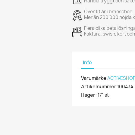
Handla tryggt och säke
Över 10 år i branschen
Mer än 200 000 nöjda 
Flera olika betallösning
Faktura, swish, kort oc
Info
Varumärke
ACTIVESHO
Artikelnummer
100434
I lager:
171 st