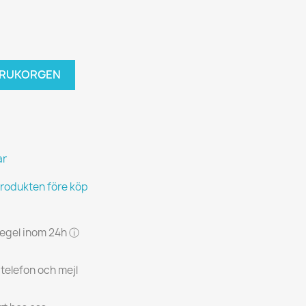
VARUKORGEN
ar
produkten före köp
 regel inom 24h ⓘ
 telefon och mejl