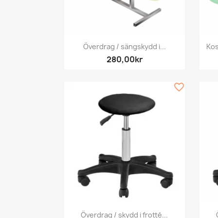
Snabbvy

Överdrag / sängskydd i...
Kos
280,00kr
favorite_border
Snabbvy

Överdrag / skydd i frotté...