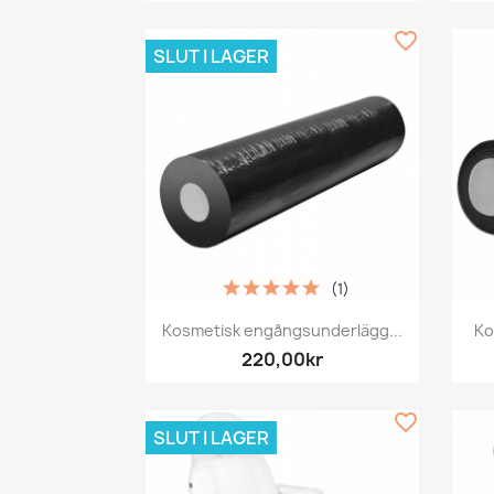
favorite_border
SLUT I LAGER
(1)
Snabbvy

Kosmetisk engångsunderlägg...
Ko
220,00kr
favorite_border
SLUT I LAGER