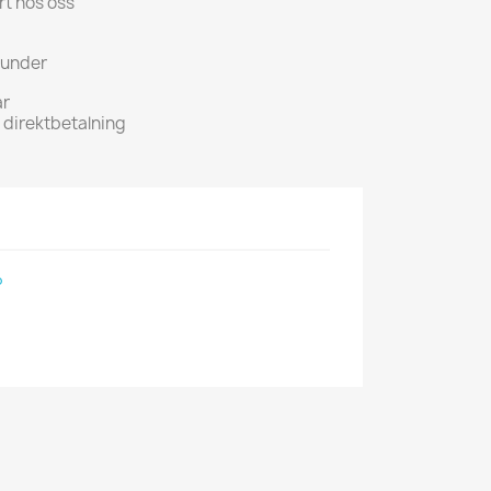
rt hos oss
kunder
ar
h direktbetalning
P