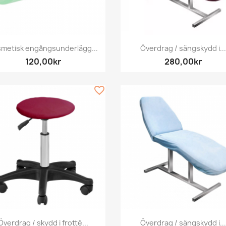
Snabbvy
Snabbvy


metisk engångsunderlägg...
Överdrag / sängskydd i...
120,00kr
280,00kr
favorite_border
Snabbvy
Snabbvy


Överdrag / skydd i frotté...
Överdrag / sängskydd i...