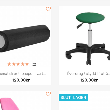
favorite_border
(2)
Snabbvy
Snabbvy


smetisk britspapper svart...
Överdrag / skydd i frotté..
120,00kr
120,00kr
favorite_border
SLUT I LAGER