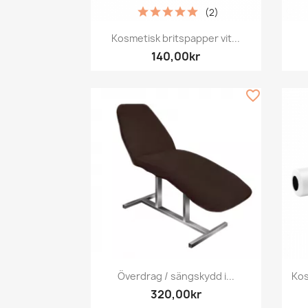
(2)
Snabbvy

Kosmetisk britspapper vit...
140,00kr
favorite_border
Snabbvy

Överdrag / sängskydd i...
Kos
320,00kr