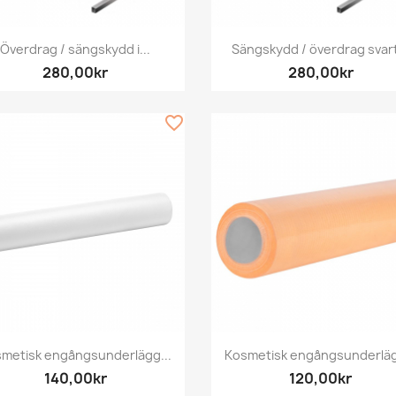
Snabbvy
Snabbvy


Överdrag / sängskydd i...
Sängskydd / överdrag svart
280,00kr
280,00kr
favorite_border
Snabbvy
Snabbvy


metisk engångsunderlägg...
Kosmetisk engångsunderläg
140,00kr
120,00kr