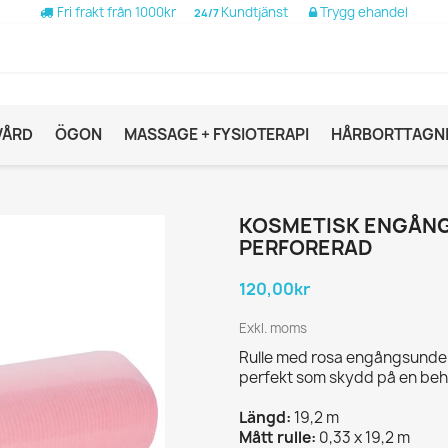
Fri frakt från 1000kr
Kundtjänst
Trygg ehandel
24/7
VÅRD
ÖGON
MASSAGE + FYSIOTERAPI
HÅRBORTTAGN
KOSMETISK ENGÅNG
PERFORERAD
120,00kr
Exkl. moms
Rulle med rosa engångsunderl
perfekt som skydd på en beh
Längd:
19,2 m
Mått rulle:
0,33 x 19,2 m