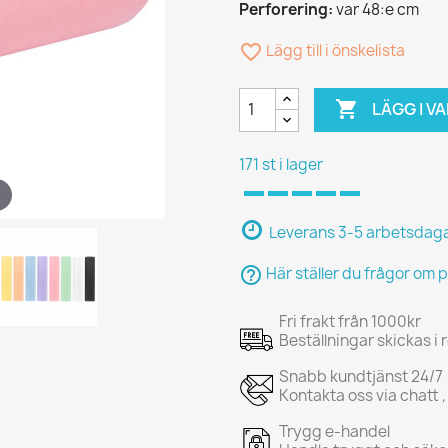
Perforering:
var 48:e cm
favorite_border
Lägg till i önskelista

LÄGG I 
171 st i lager
Leverans 3-5 arbetsdag
help_outline
Här ställer du frågor om 
Fri frakt från 1000kr
Beställningar skickas i
Snabb kundtjänst 24/7
Kontakta oss via chatt ,
Trygg e-handel