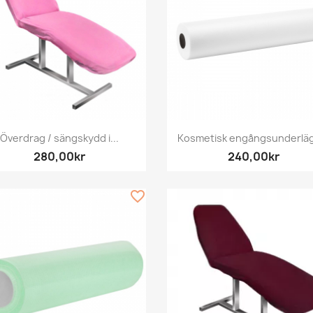
Snabbvy
Snabbvy


Överdrag / sängskydd i...
Kosmetisk engångsunderläg
280,00kr
240,00kr
favorite_border