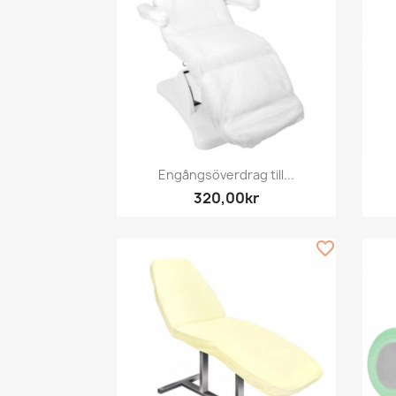
Snabbvy

Engångsöverdrag till...
320,00kr
favorite_border