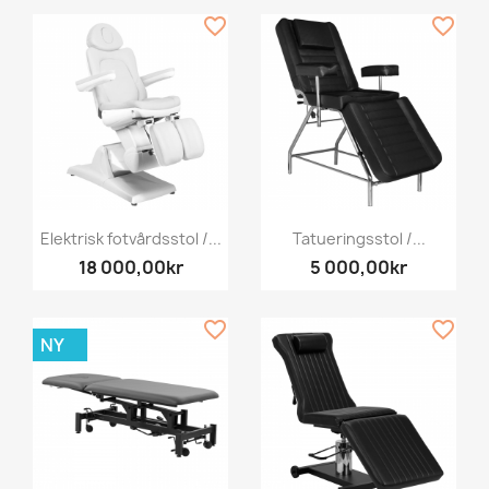
favorite_border
favorite_border
Elektrisk fotvårdsstol /...
Tatueringsstol /...
18 000,00kr
5 000,00kr
favorite_border
favorite_border
NY