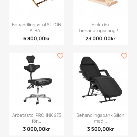
Behandlingsstol SILLON
Elektrisk
ALBA...
behandlingssäng /...
6 800,00kr
23 000,00kr
favorite_border
favorite_border
Arbetsstol PRO-INK 973
Behandlingsbänk Sillon
för...
med...
3 000,00kr
3 500,00kr