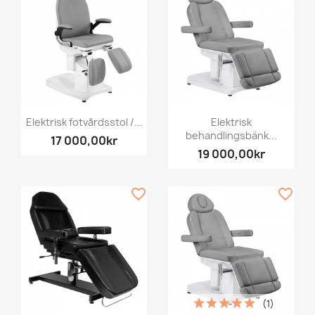
Elektrisk fotvårdsstol /...
Elektrisk
behandlingsbänk...
17 000,00kr
19 000,00kr
favorite_border
favorite_border
(1)