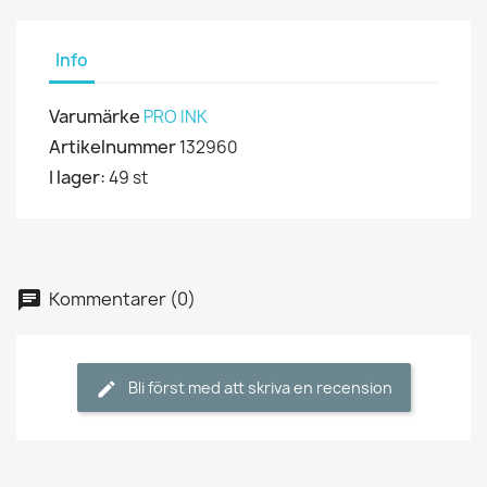
Info
Varumärke
PRO INK
Artikelnummer
132960
I lager:
49 st
Kommentarer (0)
Bli först med att skriva en recension