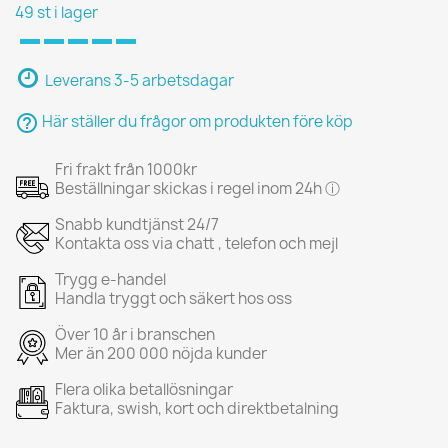
49 st i lager
Leverans 3-5 arbetsdagar
help_outline
Här ställer du frågor om produkten före köp
Fri frakt från 1000kr
Beställningar skickas i regel inom 24h ⓘ
Snabb kundtjänst 24/7
Kontakta oss via chatt , telefon och mejl
Trygg e-handel
Handla tryggt och säkert hos oss
Över 10 år i branschen
Mer än 200 000 nöjda kunder
Flera olika betallösningar
Faktura, swish, kort och direktbetalning