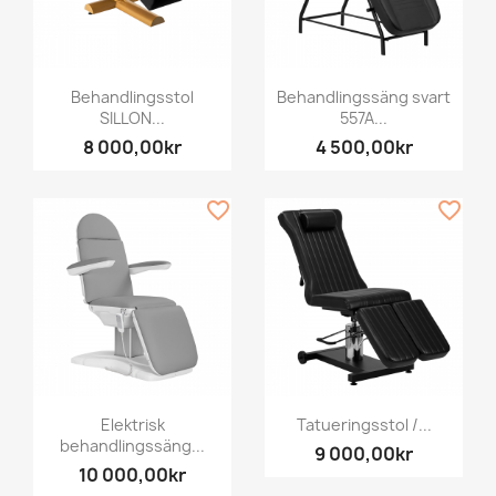
Behandlingsstol
Behandlingssäng svart
SILLON...
557A...
8 000,00kr
4 500,00kr
favorite_border
favorite_border
Elektrisk
Tatueringsstol /...
behandlingssäng...
9 000,00kr
10 000,00kr