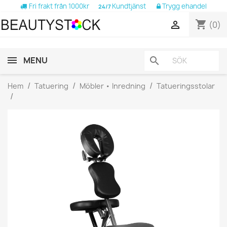
Fri frakt från 1000kr
Kundtjänst
Trygg ehandel
24/7
shopping_cart

(0)
MENU
search
Hem
Tatuering
Möbler • Inredning
Tatueringsstolar