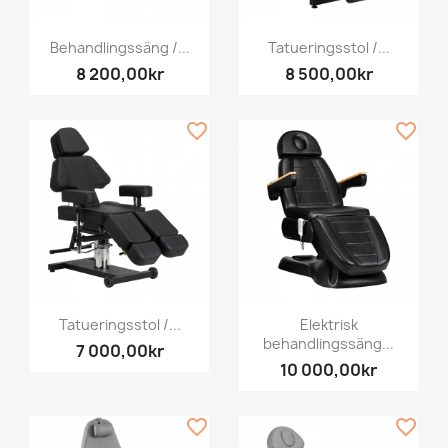
Behandlingssäng /...
Tatueringsstol /...
8 200,00kr
8 500,00kr
favorite_border
favorite_border
Tatueringsstol /...
Elektrisk
behandlingssäng...
7 000,00kr
10 000,00kr
favorite_border
favorite_border