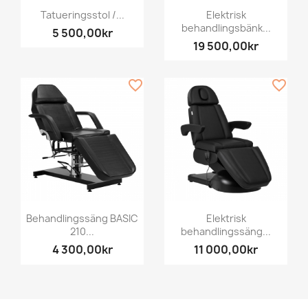
Tatueringsstol /...
Elektrisk
behandlingsbänk...
5 500,00kr
19 500,00kr
favorite_border
favorite_border
Behandlingssäng BASIC
Elektrisk
210...
behandlingssäng...
4 300,00kr
11 000,00kr