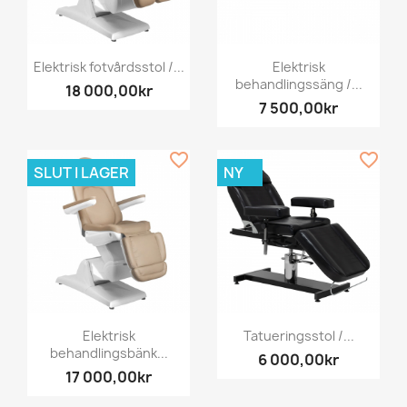
Elektrisk fotvårdsstol /...
Elektrisk
behandlingssäng /...
18 000,00kr
7 500,00kr
favorite_border
favorite_border
SLUT I LAGER
NY
Elektrisk
Tatueringsstol /...
behandlingsbänk...
6 000,00kr
17 000,00kr