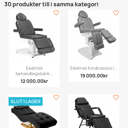
30 produkter till i samma kategori
favorite_border
favorite_border
Elektrisk
Elektrisk fotvårdsstol /...
behandlingsbänk...
19 000,00kr
12 000,00kr
favorite_border
favorite_border
SLUT I LAGER