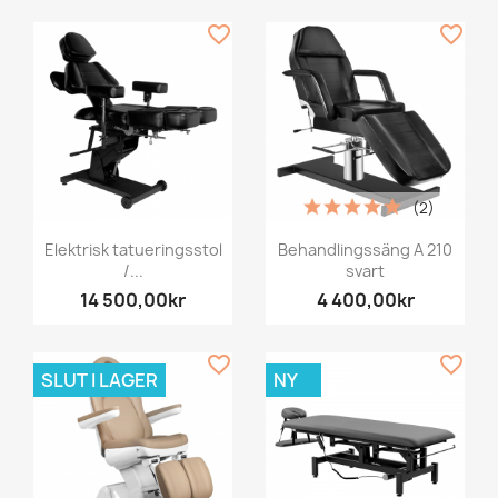
favorite_border
favorite_border
(2)
Elektrisk tatueringsstol
Behandlingssäng A 210
/...
svart
14 500,00kr
4 400,00kr
favorite_border
favorite_border
SLUT I LAGER
NY