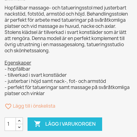
Hopfällbar massage- och tatueringsstol med justerbart
nackstöd, fotstöd, armstöd och höjd. Behandlingsstolen
är perfekt för arbete med tatueringar på svåråtkomliga
platser och vid massage av huvud, nacke och axlar.
Stolens klädsel är tillverkad i svart konstläder som är lätt
att rengöra. Denna modell är en perfekt komplement till
övrig utrustning i en massagesalong, tatueringsstudio
och skönhetssalong.
Egenskaper
- hopfällbar
- tillverkad i svart konstläder
- justerbar i höjd samt nack-, fot- och armstöd
- perfekt för tatueringar samt massage på svåråtkomliga
platser och vinklar
favorite_border
Lägg till i önskelista

LÄGG I VARUKORGEN